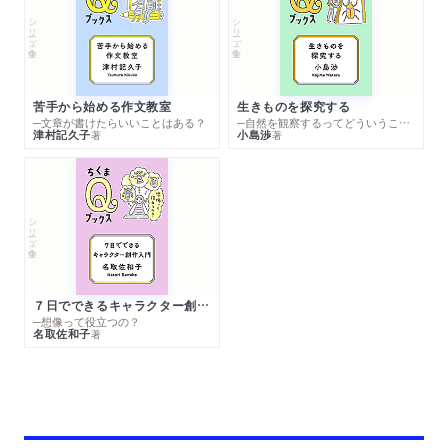
シリーズ・全集
シリーズ・全集
苦手から始める作文教室
生きものを探究する
─文章が書けたらいいことはある？
─自然を観察するってどういうこと？
津村記久子
小島渉
著
著
シリーズ・全集
７日でできるキャラクター創作入門
─想像って役立つの？
名取佐和子
著