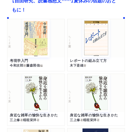
【自由研究、読書感想文……】夏休みの宿題のおと
もに！
ちくま文庫
ちくま学芸文庫
考現学入門
レポートの組み立て方
今和次郎
藤森照信
木下是雄
著
編
著
ちくま文庫
ちくま文庫
身近な雑草の愉快な生きかた
身近な雑草の愉快な生きかた
三上修
稲垣栄洋
三上修
稲垣栄洋
著
著
著
著