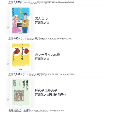
定価:
1,078
円
（10％税込）
文庫判
576
頁
2017/05/10
978-4-480-43444-9
ぽんこつ
ちくま文庫
阿川弘之
著
定価:
990
円
（10％税込）
文庫判
528
頁
2016/10/06
978-4-480-43389-3
カレーライスの唄
ちくま文庫
阿川弘之
著
定価:
1,045
円
（10％税込）
文庫判
560
頁
2016/04/06
978-4-480-43355-8
蛙の子は蛙の子
ちくま文庫
阿川弘之
阿川佐和子
著
著
出版社品切れ
文庫判
256
頁
2000/06/07
978-4-480-03568-4