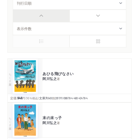
あひる飛びなさい
ちくま文庫
阿川弘之
著
定価:
946
円
（10％税込）
文庫判
400
頁
2017/11/08
978-4-480-43478-4
末の末っ子
ちくま文庫
阿川弘之
著