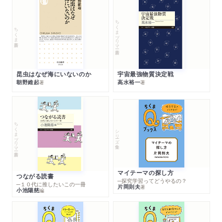
ちくまプリマー新書
ちくま新書
昆虫はなぜ海にいないのか
宇宙最強物質決定戦
朝野維起
高水裕一
著
著
ちくまプリマー新書
シリーズ・全集
マイテーマの探し方
つながる読書
─探究学習ってどうやるの？
─１０代に推したいこの一冊
片岡則夫
著
小池陽慈
編