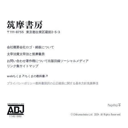
〒111-8755
東京都台東区蔵前2-5-3
会社概要
会社ロゴ・銘板について
太宰治賞
太宰治と筑摩書房
お問い合わせ
著作権について
出版目録
ソーシャルメディア
リンク集
サイトマップ
webちくま
ちくまの教科書
プライバシーポリシー
教科書採択の公正確保に関する基本方針
免責事項
PageTop
© Chikumashobo Ltd.
2024
All Rights Reserved.