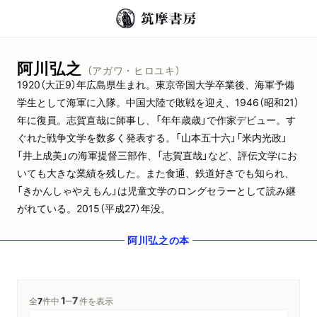
阿川弘之
（アガワ・ヒロユキ）
1920（大正9）年広島県生まれ。東京帝国大学卒業後、海軍予備
学生として海軍に入隊。中国大陸で敗戦を迎え、1946（昭和21）
年に復員。志賀直哉に師事し、「年年歳歳」で作家デビュー。す
ぐれた戦争文学を数多く発表する。「山本五十六」「米内光政」
「井上成美」の海軍提督三部作、「志賀直哉」など、評伝文学にお
いても大きな業績を残した。また食通、鉄道好きでも知られ、
「きかんしゃやえもん」は児童文学のロングセラーとして読み継
がれている。2015（平成27）年没。
阿川弘之
の本
1
7
─
全
7
件中
件を表示