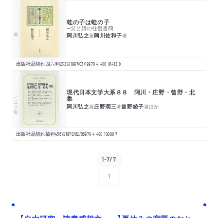
蛙の子は蛙の子
─父と娘の往復書簡
阿川弘之
阿川佐和子
著
著
出版社品切れ
四六判
232
頁
1997/03/19
978-4-480-81412-8
現代日本文学大系８８ 阿川・庄野・曾野・北
シリーズ・全集
集
阿川弘之
庄野潤三
曾野綾子
著
著
著
ほか
出版社品切れ
菊判
456
頁
1970/02/05
978-4-480-10088-7
1-7/7
1
次へ