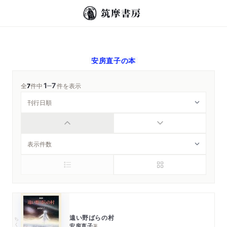
安房直子
の本
1
7
─
全
7
件中
件を表示
遠い野ばらの村
ちくま文庫
安房直子
著