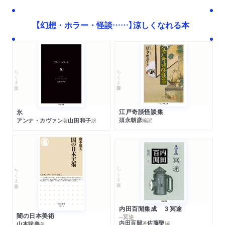
【幻想・ホラー・怪談……】涼しくなれる本
ちくま学芸文庫
ちくま文庫
江戸奇談怪談集
氷
須永朝彦
アンナ・カヴァン
山田和子
編訳
著
訳
ちくま文庫
ちくま新書
内田百閒集成 ３冥途
闇の日本美術
─冥途
内田百閒
佐藤聖
著
編
山本聡美
著