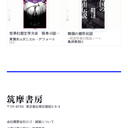
ちくま文庫
ちくま文庫
世界幻想文学大全 怪奇小説精華
韓国の都市伝説
─民俗学者の怪談ノート
東雅夫
ダニエル・デフォー
編
著
島村恭則
著
ほか
〒111-8755
東京都台東区蔵前2-5-3
会社概要
会社ロゴ・銘板について