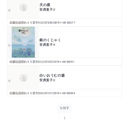
天の鹿
安房直子
著
出版社品切れ
Ａ５変判
140
頁
1979/09/28
978-4-480-88027-7
銀のくじゃく
安房直子
著
出版社品切れ
Ａ５変判
232
頁
1975/07/21
978-4-480-88016-1
白いおうむの森
安房直子
著
出版社品切れ
Ａ５変判
208
頁
1973/11/22
978-4-480-88008-6
1-7/7
1
次へ