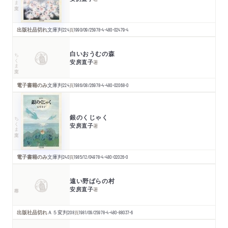
出版社品切れ
文庫判
224
頁
1990/09/25
978-4-480-02479-4
白いおうむの森
ちくま文庫
安房直子
著
電子書籍のみ
文庫判
224
頁
1986/08/26
978-4-480-02068-0
銀のくじゃく
ちくま文庫
安房直子
著
電子書籍のみ
文庫判
240
頁
1985/12/04
978-4-480-02026-0
遠い野ばらの村
安房直子
著
出版社品切れ
Ａ５変判
208
頁
1981/09/25
978-4-480-88037-6