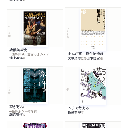
ちくま学芸文庫
ちくま新書
残酷美術史
まんが訳 稲生物怪録
─西洋世界の裏面をよみとく
池上英洋
著
大塚英志
山本忠宏
監修
編
ちくま文庫
家が呼ぶ
５まで数える
─物件ホラー傑作選
松崎有理
著
朝宮運河
編