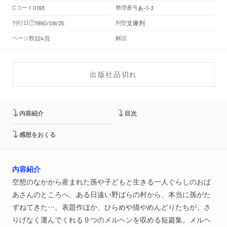
Cコード
整理番号
あ
0193
-1-3
文庫判
刊行日
判型
1990/09/25
頁
ページ数
解説
224
出版社品切れ
内容紹介
目次
感想をおくる
内容紹介
空想のなかから産まれた孫や子どもと生きる一人ぐらしのおば
あさんのところへ、ある日遠い野ばらの村から、本当に孫がた
ずねてきた…。表題作ほか、ひらめや描やめんどりたちが、さ
りげなく運んでくれる９つのメルヘンを収める短篇集。メルヘ