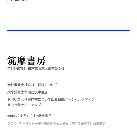
〒111-8755
東京都台東区蔵前2-5-3
会社概要
会社ロゴ・銘板について
太宰治賞
太宰治と筑摩書房
お問い合わせ
著作権について
出版目録
ソーシャルメディア
リンク集
サイトマップ
webちくま
ちくまの教科書
プライバシーポリシー
教科書採択の公正確保に関する基本方針
免責事項