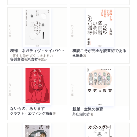
ちくま文庫
ちくま文庫
増補 ネガティヴ・ケイパビリティで生きる
積読こそが完全な読書術である
─答えを急がず立ち止まる力
永田希
著
谷川嘉浩
朱喜哲
著
著
ほか
ちくま文庫
ちくま文庫
ないもの、あります
新版 空気の教育
クラフト・エヴィング商會
著
外山滋比古
著