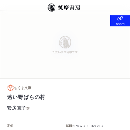
share
share
ちくま文庫
遠い野ばらの村
安房直子
著
定価
ISBN
--
978-4-480-02479-4