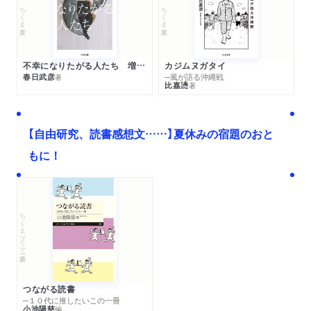
ちくま文庫
ちくま文庫
不幸になりたがる人たち 増補新版
カジムヌガタイ
春日武彦
─風が語る沖縄戦
著
比嘉慂
著
【自由研究、読書感想文……】夏休みの宿題のおと
もに！
ちくまプリマー新書
つながる読書
─１０代に推したいこの一冊
小池陽慈
編