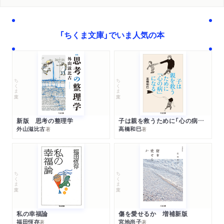
「ちくま文庫」でいま人気の本
ちくま文庫
ちくま文庫
新版 思考の整理学
子は親を救うために「心の病」になる
外山滋比古
高橋和巳
著
著
ちくま文庫
ちくま文庫
私の幸福論
傷を愛せるか 増補新版
福田恆存
宮地尚子
著
著