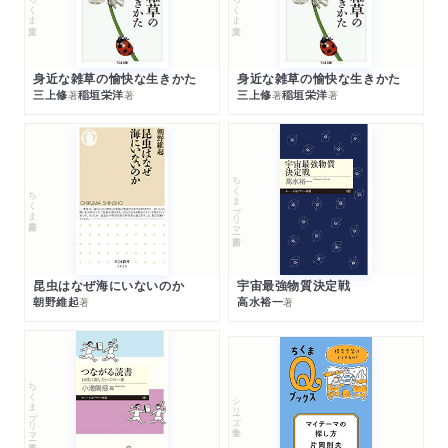
ちくま文庫
ちくま文庫
身近な雑草の愉快な生きかた
身近な雑草の愉快な生きかた
三上修
稲垣栄洋
三上修
稲垣栄洋
著
著
著
著
ちくまプリマー新書
ちくま新書
昆虫はなぜ海にいないのか
宇宙最強物質決定戦
朝野維起
高水裕一
著
著
ちくまプリマー新書
シリーズ・全集