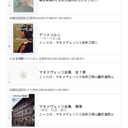
出版社品切れ
文庫判
440
頁
2011/11/09
978-4-480-42863-9
ディスコルシ
ちくま学芸文庫
─「ローマ史」論
ニッコロ・マキァヴェッリ
永井三明
著
訳
定価:
2,090
円
（10％税込）
文庫判
768
頁
2011/03/09
978-4-480-09352-3
マキァヴェッリ全集 全７巻
シリーズ・全集
ニッコロ・マキァヴェッリ
永井三明
藤沢道郎
著
編
編
出版社品切れ
Ａ５判
0
頁
2002/04/08
978-4-480-79010-1
マキァヴェッリ全集 補巻
シリーズ・全集
─研究・年譜・索引
ニッコロ・マキァヴェッリ
永井三明
藤沢道郎
著
編
編