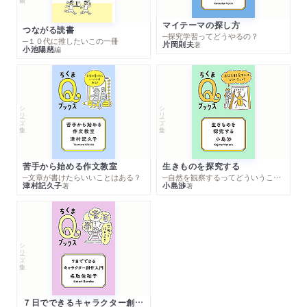
マイテーマの探し方
つながる読書
─探究学習ってどうやるの？
─１０代に推したいこの一冊
片岡則夫
著
小池陽慈
編
シリーズ・全集
シリーズ・全集
苦手から始める作文教室
生きものを探究する
─文章が書けたらいいことはある？
─自然を観察するってどういうこと？
津村記久子
小島渉
著
著
シリーズ・全集
７日でできるキャラクター創作入門