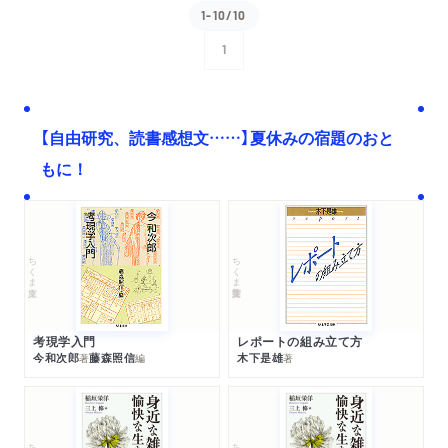
1-10/10
1
次へ
【自由研究、読書感想文……】夏休みの宿題のおと
もに！
ちくま文庫
ちくま学芸文庫
考現学入門
レポートの組み立て方
今和次郎
藤森照信
木下是雄
著
編
著