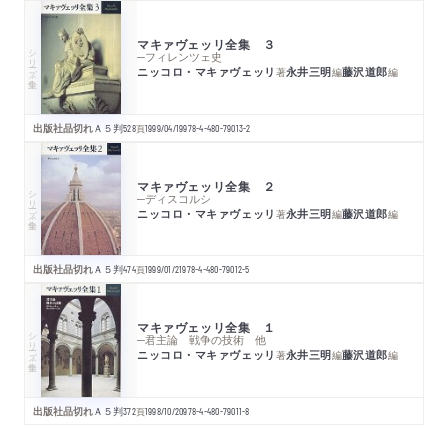
マキァヴェッリ全集 ３
シリーズ・全集
─フィレンツェ史
ニッコロ・マキァヴェッリ
永井三明
藤沢道郎
著
編
編
出版社品切れ
Ａ５判
528
頁
1999/04/19
978-4-480-79013-2
マキァヴェッリ全集 ２
シリーズ・全集
─ディスコルシ
ニッコロ・マキァヴェッリ
永井三明
藤沢道郎
著
編
編
出版社品切れ
Ａ５判
474
頁
1999/01/21
978-4-480-79012-5
マキァヴェッリ全集 １
シリーズ・全集
─君主論 戦争の技術 他
ニッコロ・マキァヴェッリ
永井三明
藤沢道郎
著
編
編
出版社品切れ
Ａ５判
372
頁
1998/10/20
978-4-480-79011-8