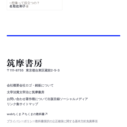
─想像って役立つの？
名取佐和子
著
〒111-8755
東京都台東区蔵前2-5-3
会社概要
会社ロゴ・銘板について
太宰治賞
太宰治と筑摩書房
お問い合わせ
著作権について
出版目録
ソーシャルメディア
リンク集
サイトマップ
webちくま
ちくまの教科書
プライバシーポリシー
教科書採択の公正確保に関する基本方針
免責事項