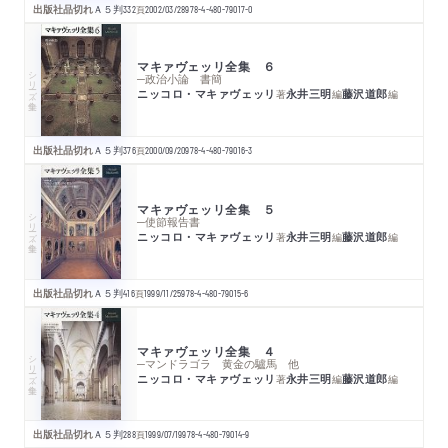
出版社品切れ
Ａ５判
332
頁
2002/03/28
978-4-480-79017-0
マキァヴェッリ全集 ６
シリーズ・全集
─政治小論 書簡
ニッコロ・マキァヴェッリ
永井三明
藤沢道郎
著
編
編
出版社品切れ
Ａ５判
376
頁
2000/09/20
978-4-480-79016-3
マキァヴェッリ全集 ５
シリーズ・全集
─使節報告書
ニッコロ・マキァヴェッリ
永井三明
藤沢道郎
著
編
編
出版社品切れ
Ａ５判
416
頁
1999/11/25
978-4-480-79015-6
マキァヴェッリ全集 ４
シリーズ・全集
─マンドラゴラ 黄金の驢馬 他
ニッコロ・マキァヴェッリ
永井三明
藤沢道郎
著
編
編
出版社品切れ
Ａ５判
288
頁
1999/07/19
978-4-480-79014-9