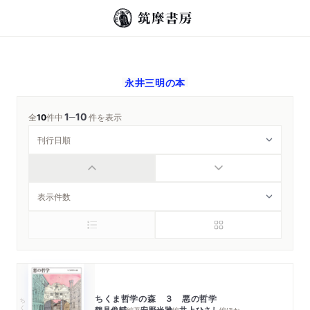
永井三明
の本
1
10
─
全
10
件中
件を表示
ちくま哲学の森 ３ 悪の哲学
ちくま文庫
鶴見俊輔
安野光雅
井上ひさし
編著
編
編
ほか