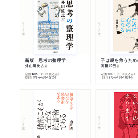
ちくま文庫
ちくま文庫
新版 思考の整理学
外山滋比古
高橋和巳
著
著
定価:
円
（10％税込み）
定価:
円
（10％税込み）
693
880
ISBN:
ISBN:
978-4-480-43912-3
978-4-480-43158-5
ちくま文庫
ちくま文庫