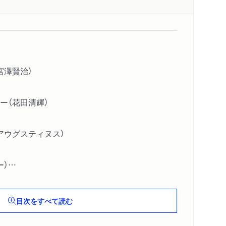
宮澤賢治）
ー（花田清輝）
アウグスティヌス）
ー）
ルテン）
ほか〕
目次をすべて読む