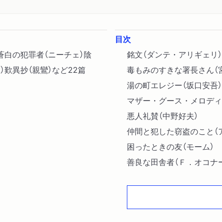
目次
蒼白の犯罪者（ニーチェ）陰
銘文（ダンテ・アリギェリ）
）歎異抄（親鸞）など22篇
毒もみのすきな署長さん（
湯の町エレジー（坂口安吾）
マザー・グース・メロディ
悪人礼賛（中野好夫）
仲間と犯した窃盗のこと（
困ったときの友（モーム）
善良な田舎者（Ｆ．オコナ
尋問調書・補遺（Ｐ．キュ
蒼白の犯罪者（ニーチェ）〔