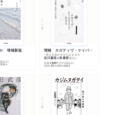
著作者プロフィール
コンテンツリンク
感想をおくる
ちくま文庫
か 増補新版
増補 ネガティヴ・ケイパビリティで生きる
─答えを急がず立ち止まる力
谷川嘉浩
朱喜哲
著
著
ほか
％税込み）
定価:
円
（10％税込み）
1,320
43816-4
ISBN:
978-4-480-44109-6
ちくま文庫