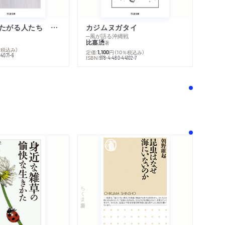
不幸になりたがる人たち 増補新版
カジムヌガタイ
─風が語る沖縄戦
比嘉慂
著
％税込み）
定価:
円
（10％税込み）
1,100
44071-6
ISBN:
978-4-480-44102-7
！
ちくま新書