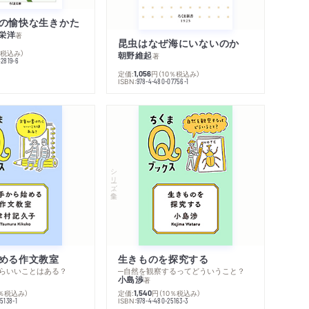
の愉快な生きかた
栄洋
著
昆虫はなぜ海にいないのか
％税込み）
朝野維起
著
42819-6
定価:
円
（10％税込み）
1,056
ISBN:
978-4-480-07756-1
シリーズ・全集
める作文教室
生きものを探究する
らいいことはある？
─自然を観察するってどういうこと？
小島渉
著
0％税込み）
定価:
円
（10％税込み）
1,540
ISBN:
5138-1
978-4-480-25163-3