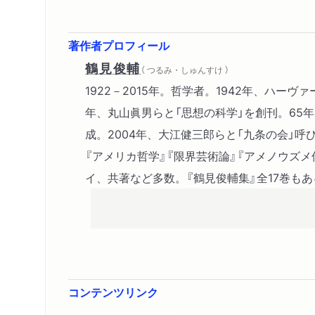
著作者プロフィール
鶴見俊輔
（ つるみ・しゅんすけ ）
1922－2015年。哲学者。1942年、ハーヴ
年、丸山眞男らと「思想の科学」を創刊。65
成。2004年、大江健三郎らと「九条の会」呼
『アメリカ哲学』『限界芸術論』『アメノウズ
イ、共著など多数。『鶴見俊輔集』全17巻もあ
コンテンツリンク