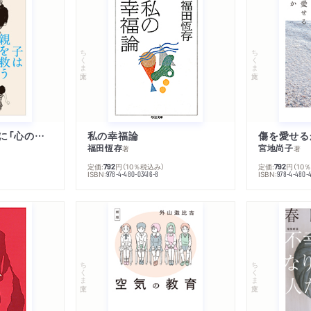
ちくま文庫
ちくま文庫
子は親を救うために「心の病」になる
私の幸福論
傷を愛せる
福田恆存
宮地尚子
著
著
定価:
円
（10％税込み）
定価:
円
（10
792
792
ISBN:
ISBN:
978-4-480-03416-8
978-4-480-
ちくま文庫
ちくま文庫