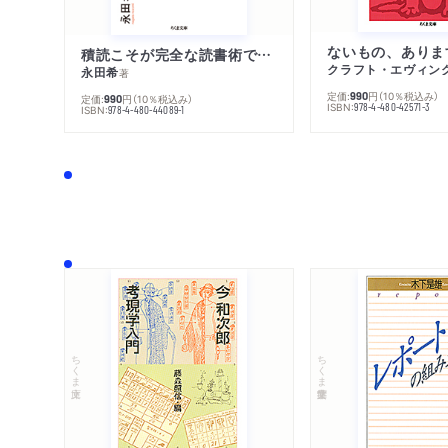
ないもの、ありま
積読こそが完全な読書術である
クラフト・エヴィン
永田希
著
定価:
円
（10％税込み）
990
定価:
円
（10％税込み）
990
ISBN:
978-4-480-42571-3
ISBN:
978-4-480-44089-1
ちくま文庫
ちくま学芸文庫