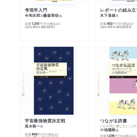
考現学入門
レポートの組み立
今和次郎
藤森照信
木下是雄
著
編
著
定価:
円
（10％税込み）
定価:
円
（10％税込み）
1,210
902
ISBN:
ISBN:
978-4-480-02115-1
978-4-480-08121-6
ちくまプリマー新書
ちくまプリマー新書
宇宙最強物質決定戦
つながる読書
高水裕一
─１０代に推したいこの
著
小池陽慈
編
定価:
円
（10％税込み）
858
定価:
円
（10％税込み）
1,078