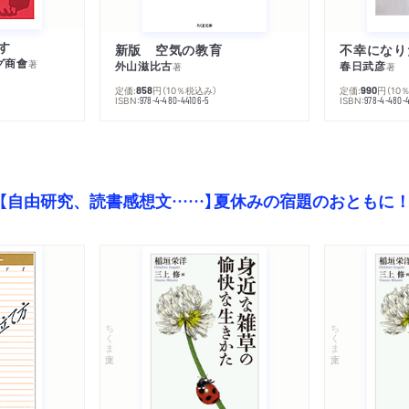
す
新版 空気の教育
グ商會
著
外山滋比古
春日武彦
著
著
定価:
円
（10％税込み）
定価:
円
（10
858
990
ISBN:
ISBN:
978-4-480-44106-5
978-4-480-
【自由研究、読書感想文……】夏休みの宿題のおともに
ちくま文庫
ちくま文庫