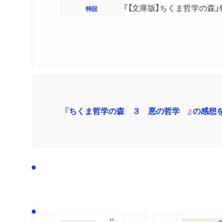
「【文庫版】ちくま哲学の森
特設
『ちくま哲学の森 ３ 悪の哲学 』の感想