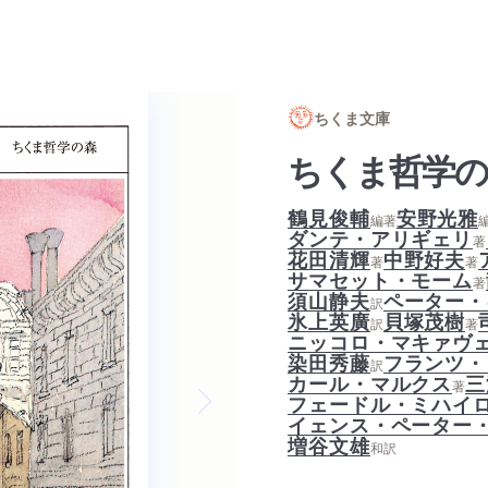
ちくま文庫
ちくま哲学
鶴見俊輔
安野光雅
編著
ダンテ・アリギェリ
著
花田清輝
中野好夫
著
著
サマセット・モーム
著
須山静夫
ペーター・
訳
氷上英廣
貝塚茂樹
訳
著
ニッコロ・マキァヴ
染田秀藤
フランツ・
訳
カール・マルクス
三
著
フェードル・ミハイ
イェンス・ペーター
Next slide
増谷文雄
和訳