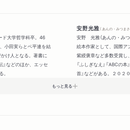
安野光雅
（ あんの・みつまさ 
ァード大学哲学科卒。46
安野 光雅（あんの・みつ
年、小田実らとベ平連を結
絵本作家として、国際ア
びかけ人となる。著書に
紫綬褒章など多数受賞し
メ伝』などのほか、エッセ
『ふしぎなえ』『ABCの本
る。
首』などがある。２０２
もっと見る