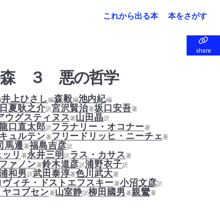
これから出る本
本をさがす
share
share
の森 ３ 悪の哲学
井上ひさし
森毅
池内紀
編
編
編
編
日夏耿之介
宮沢賢治
坂口安吾
訳
著
著
アウグスティヌス
山田晶
著
訳
龍口直太郎
フラナリー・オコナー
訳
著
キュルテン
フリードリッヒ・ニーチェ
著
著
司馬遷
福島吉彦
著
訳
ェッリ
永井三明
ラス・カサス
著
訳
著
ファノン
鈴木道彦
浦野衣子
著
訳
訳
浦和男
武田泰淳
色川武大
訳
著
著
ロヴィチ・ドストエフスキー
小沼文彦
著
訳
・ヤコブセン
山室静
柳田國男
親鸞
著
訳
著
著