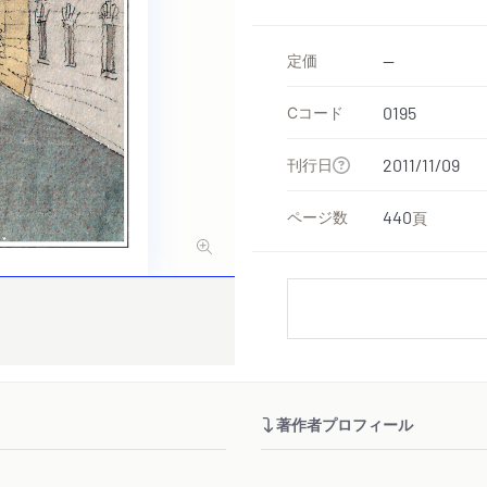
定価
--
Cコード
0195
刊行日
2011/11/09
ページ数
440
頁
著作者プロフィール