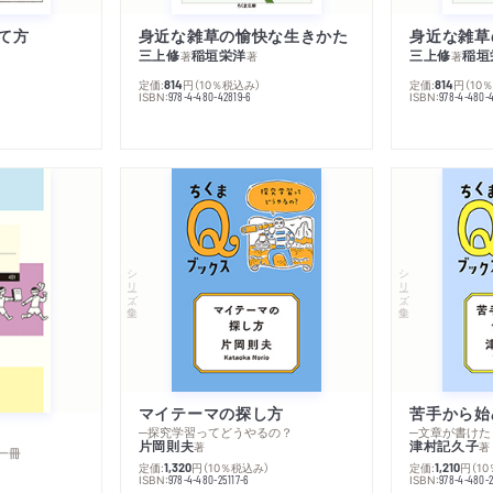
て方
身近な雑草の愉快な生きかた
身近な雑草
三上修
稲垣栄洋
三上修
稲垣
著
著
著
定価:
円
（10％税込み）
定価:
円
（10
814
814
ISBN:
ISBN:
978-4-480-42819-6
978-4-480-
シリーズ・全集
シリーズ・全集
マイテーマの探し方
苦手から始
─探究学習ってどうやるの？
─文章が書けた
片岡則夫
津村記久子
著
著
一冊
定価:
円
（10％税込み）
定価:
円
（1
1,320
1,210
ISBN:
ISBN:
978-4-480-25117-6
978-4-480-2