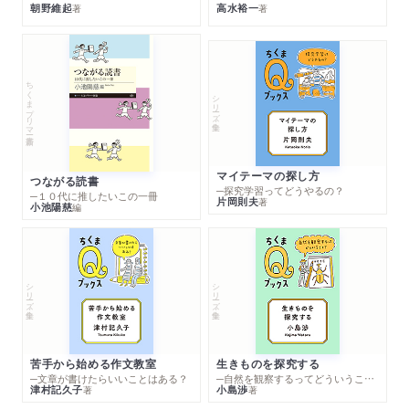
朝野維起
高水裕一
著
著
ちくまプリマー新書
シリーズ・全集
マイテーマの探し方
つながる読書
─探究学習ってどうやるの？
─１０代に推したいこの一冊
片岡則夫
著
小池陽慈
編
シリーズ・全集
シリーズ・全集
苦手から始める作文教室
生きものを探究する
─文章が書けたらいいことはある？
─自然を観察するってどういうこと？
津村記久子
小島渉
著
著