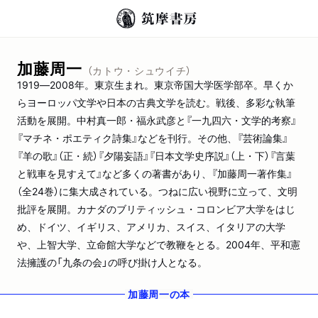
加藤周一
（カトウ・シュウイチ）
1919―2008年。東京生まれ。東京帝国大学医学部卒。早くか
らヨーロッパ文学や日本の古典文学を読む。戦後、多彩な執筆
活動を展開。中村真一郎・福永武彦と『一九四六・文学的考察』
『マチネ・ポエティク詩集』などを刊行。その他、『芸術論集』
『羊の歌』（正・続）『夕陽妄語』『日本文学史序説』（上・下）『言葉
と戦車を見すえて』など多くの著書があり、『加藤周一著作集』
（全24巻）に集大成されている。つねに広い視野に立って、文明
批評を展開。カナダのブリティッシュ・コロンビア大学をはじ
め、ドイツ、イギリス、アメリカ、スイス、イタリアの大学
や、上智大学、立命館大学などで教鞭をとる。2004年、平和憲
法擁護の「九条の会」の呼び掛け人となる。
加藤周一
の本