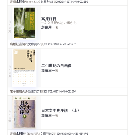
定価:
1,540
円
（10％税込）
文庫判
448
頁
2009/08/10
978-4-480-09238-0
高原好日
ちくま文庫
─２０世紀の思い出から
加藤周一
著
出版社品切れ
文庫判
256
頁
2009/02/10
978-4-480-42531-7
二〇世紀の自画像
ちくま新書
加藤周一
著
電子書籍のみ
新書判
272
頁
2005/09/05
978-4-480-06257-4
日本文学史序説 （上）
ちくま学芸文庫
加藤周一
著
定価:
1,650
円
（10％税込）
文庫判
560
頁
1999/04/08
978-4-480-08487-3