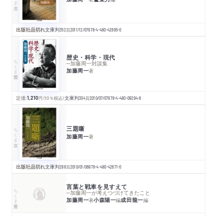
出版社品切れ
文庫判
352
頁
2011/12/07
978-4-480-42895-0
歴史・科学・現代
ちくま学芸文庫
─加藤周一対談集
加藤周一
著
定価:
1,210
円
（10％税込）
文庫判
304
頁
2010/07/07
978-4-480-09294-6
三題噺
ちくま文庫
加藤周一
著
出版社品切れ
文庫判
288
頁
2010/01/06
978-4-480-42671-0
言葉と戦車を見すえて
ちくま学芸文庫
─加藤周一が考えつづけてきたこと
加藤周一
小森陽一
成田龍一
著
編
編