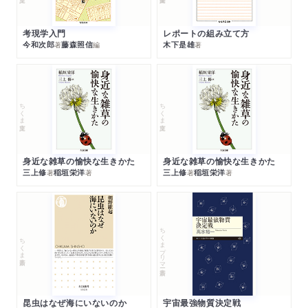
考現学入門
レポートの組み立て方
今和次郎
藤森照信
木下是雄
著
編
著
ちくま文庫
ちくま文庫
身近な雑草の愉快な生きかた
身近な雑草の愉快な生きかた
三上修
稲垣栄洋
三上修
稲垣栄洋
著
著
著
著
ちくまプリマー新書
ちくま新書
昆虫はなぜ海にいないのか
宇宙最強物質決定戦