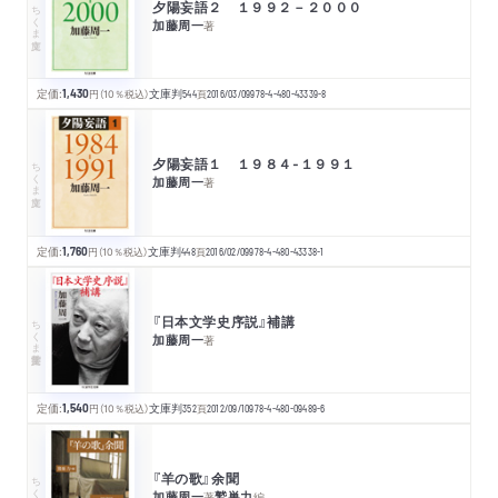
夕陽妄語２ １９９２－２０００
ちくま文庫
加藤周一
著
定価:
1,430
円
（10％税込）
文庫判
544
頁
2016/03/09
978-4-480-43339-8
夕陽妄語１ １９８４‐１９９１
ちくま文庫
加藤周一
著
定価:
1,760
円
（10％税込）
文庫判
448
頁
2016/02/09
978-4-480-43338-1
『日本文学史序説』補講
ちくま学芸文庫
加藤周一
著
定価:
1,540
円
（10％税込）
文庫判
352
頁
2012/09/10
978-4-480-09489-6
『羊の歌』余聞
ちくま文庫
加藤周一
鷲巣力
著
編