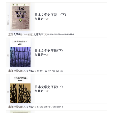
日本文学史序説 （下）
ちくま学芸文庫
加藤周一
著
定価:
1,650
円
（10％税込）
文庫判
592
頁
1999/04/08
978-4-480-08488-0
日本文学史序説（下）
加藤周一
著
出版社品切れ
Ａ５判
522
頁
1980/04/10
978-4-480-82072-3
日本文学史序説（上）
加藤周一
著
出版社品切れ
Ａ５判
324
頁
1975/02/28
978-4-480-82071-6