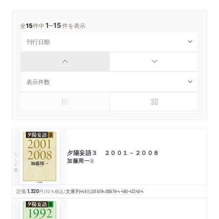
1
15
─
全
15
件中
件を表示
夕陽妄語３ ２００１－２００８
ちくま文庫
加藤周一
著
定価:
1,320
円
（10％税込）
文庫判
448
頁
2016/04/06
978-4-480-43340-4