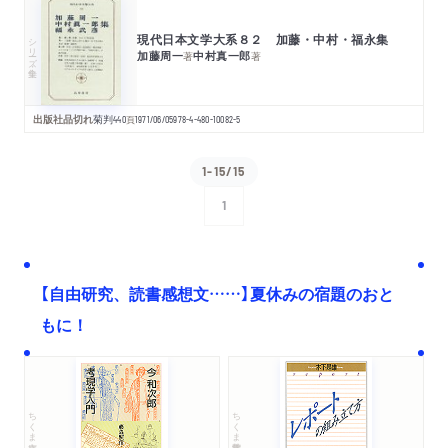
現代日本文学大系８２ 加藤・中村・福永集
シリーズ・全集
加藤周一
中村真一郎
著
著
出版社品切れ
菊判
440
頁
1971/06/05
978-4-480-10082-5
1-15/15
1
次へ
【自由研究、読書感想文……】夏休みの宿題のおと
もに！
ちくま文庫
ちくま学芸文庫