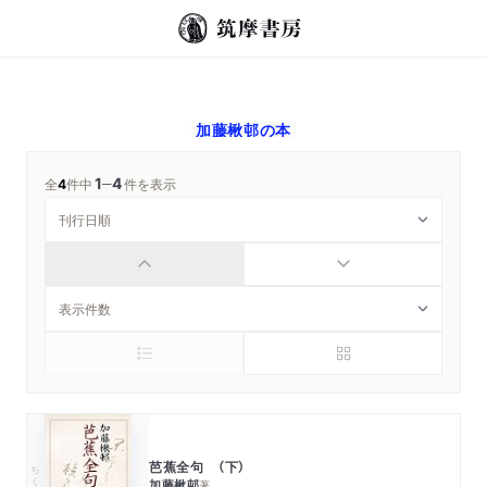
加藤楸邨
の本
1
4
─
全
4
件中
件を表示
芭蕉全句 （下）
ちくま学芸文庫
加藤楸邨
著