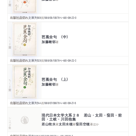
出版社品切れ
文庫判
608
頁
1998/09/10
978-4-480-08433-0
芭蕉全句 （中）
ちくま学芸文庫
加藤楸邨
著
出版社品切れ
文庫判
528
頁
1998/08/10
978-4-480-08432-3
芭蕉全句 （上）
ちくま学芸文庫
加藤楸邨
著
出版社品切れ
文庫判
544
頁
1998/07/09
978-4-480-08431-6
現代日本文学大系２８ 若山・太田・窪田・前
シリーズ・全集
田・土岐・川田他集
若山牧水
太田水穂
窪田空穂
著
著
著
ほか
出版社品切れ
菊判
496
1973/08/15
978-4-480-10028-3