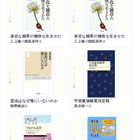
ちくま文庫
ちくま文庫
身近な雑草の愉快な生きかた
身近な雑草の愉快な生きかた
三上修
稲垣栄洋
三上修
稲垣栄洋
著
著
著
著
ちくまプリマー新書
ちくま新書
昆虫はなぜ海にいないのか
宇宙最強物質決定戦
朝野維起
高水裕一
著
著
ちくまプリマー新書
シリーズ・全集