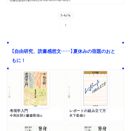
頁
1-4/4
1
次へ
【自由研究、読書感想文……】夏休みの宿題のおと
もに！
ちくま文庫
ちくま学芸文庫
考現学入門
レポートの組み立て方
今和次郎
藤森照信
木下是雄
著
編
著