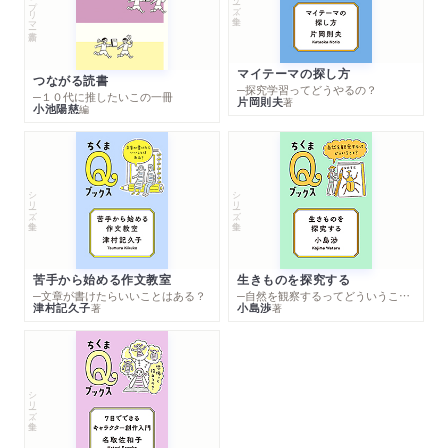
マイテーマの探し方
つながる読書
─探究学習ってどうやるの？
─１０代に推したいこの一冊
片岡則夫
著
小池陽慈
編
シリーズ・全集
シリーズ・全集
苦手から始める作文教室
生きものを探究する
─文章が書けたらいいことはある？
─自然を観察するってどういうこと？
津村記久子
小島渉
著
著
シリーズ・全集