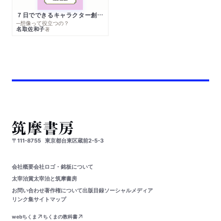
７日でできるキャラクター創作入門
─想像って役立つの？
名取佐和子
著
〒111-8755
東京都台東区蔵前2-5-3
会社概要
会社ロゴ・銘板について
太宰治賞
太宰治と筑摩書房
お問い合わせ
著作権について
出版目録
ソーシャルメディア
リンク集
サイトマップ
webちくま
ちくまの教科書