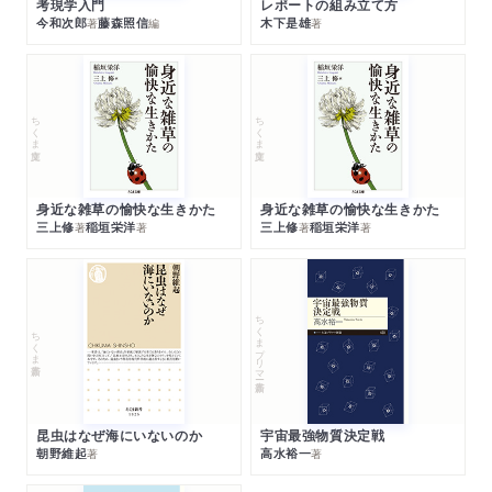
考現学入門
レポートの組み立て方
今和次郎
藤森照信
木下是雄
著
編
著
ちくま文庫
ちくま文庫
身近な雑草の愉快な生きかた
身近な雑草の愉快な生きかた
三上修
稲垣栄洋
三上修
稲垣栄洋
著
著
著
著
ちくまプリマー新書
ちくま新書
昆虫はなぜ海にいないのか
宇宙最強物質決定戦
朝野維起
高水裕一
著
著