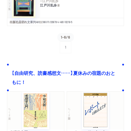
シリーズ・全集
─江戸川乱歩
江戸川乱歩
著
出版社品切れ
文庫判
480
頁
1991/11/20
978-4-480-10219-5
1-6/6
1
次へ
【自由研究、読書感想文……】夏休みの宿題のおと
もに！
ちくま文庫
ちくま学芸文庫