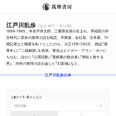
江戸川乱歩
（エドガワ・ランポ）
1894-1965。本名平井太郎。三重県名張の生まれ。早稲田の学
生時代に英米の推理小説を耽読。卒業後、会社員、古本屋、?V
聞記者など職業を転々としたのち、大正12年（1923）、雑誌「新
青年」に「二銭銅貨」を発表。筆名はエドガー・アラン・ポーに
ちなむ。ほかに「心理試験」「屋根裏の散歩者」「押絵と旅する
男」、内外の推理小説を論じた「幻影城」など。
江戸川乱歩
の本
1
6
─
全
6
件中
件を表示