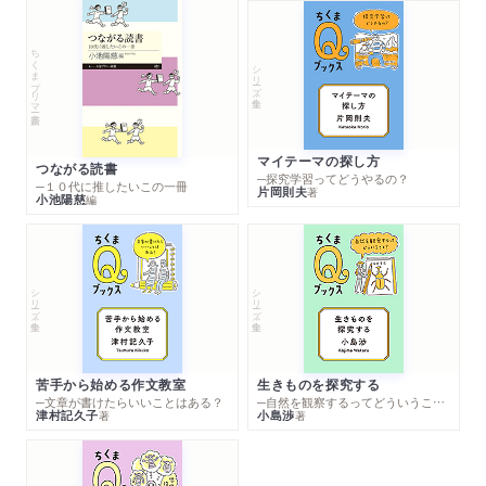
ちくまプリマー新書
シリーズ・全集
マイテーマの探し方
つながる読書
─探究学習ってどうやるの？
─１０代に推したいこの一冊
片岡則夫
著
小池陽慈
編
シリーズ・全集
シリーズ・全集
苦手から始める作文教室
生きものを探究する
─文章が書けたらいいことはある？
─自然を観察するってどういうこと？
津村記久子
小島渉
著
著