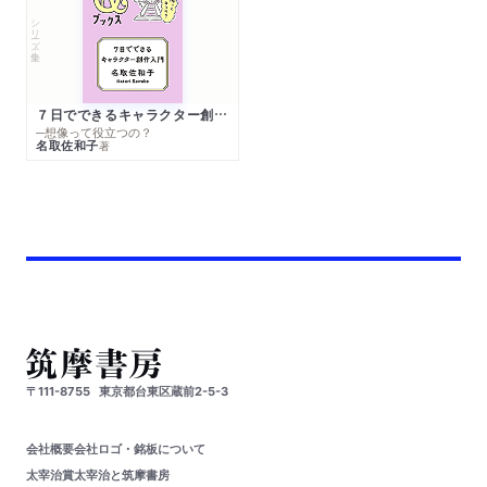
シリーズ・全集
７日でできるキャラクター創作入門
─想像って役立つの？
名取佐和子
著
〒111-8755
東京都台東区蔵前2-5-3
会社概要
会社ロゴ・銘板について
太宰治賞
太宰治と筑摩書房