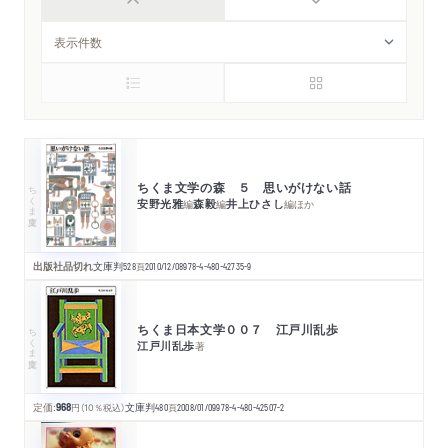
ちくま文学の森 ５ 思いがけない話
ちくま文庫
安野光雅
森毅
井上ひさし
編
編
編
ほか
出版社品切れ
文庫判
528
頁
2010/12/08
978-4-480-42735-9
ちくま日本文学００７ 江戸川乱歩
ちくま文庫
江戸川乱歩
著
定価:
968
円
（10％税込）
文庫判
480
頁
2008/01/09
978-4-480-42507-2