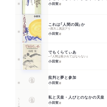
小田実
著
これは「人間の国」か
─西方ニ異説アリ
小田実
著
でもくらてぃあ
─「人間は殺されてはならない」
小田実
著
批判と夢と参加
小田実
著
私と天皇・人びとのなかの天皇
ちくま文庫
小田実
著