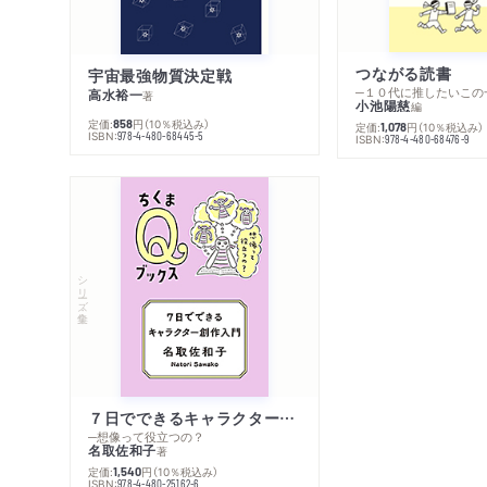
つながる読書
宇宙最強物質決定戦
─１０代に推したいこの
高水裕一
著
小池陽慈
編
定価:
円
（10％税込み）
858
定価:
円
（10％税込み）
1,078
ISBN:
978-4-480-68445-5
ISBN:
978-4-480-68476-9
シリーズ・全集
７日でできるキャラクター創作入門
─想像って役立つの？
名取佐和子
著
定価:
円
（10％税込み）
1,540
ISBN:
978-4-480-25162-6