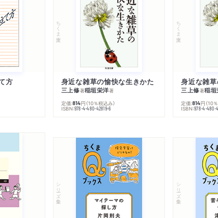
ちくま文庫
ちくま文庫
て方
身近な雑草の愉快な生きかた
身近な雑草
三上修
稲垣栄洋
三上修
稲垣
著
著
著
定価:
円
（10％税込み）
定価:
円
（10
814
814
ISBN:
ISBN:
978-4-480-42819-6
978-4-480-
シリーズ・全集
シリーズ・全集