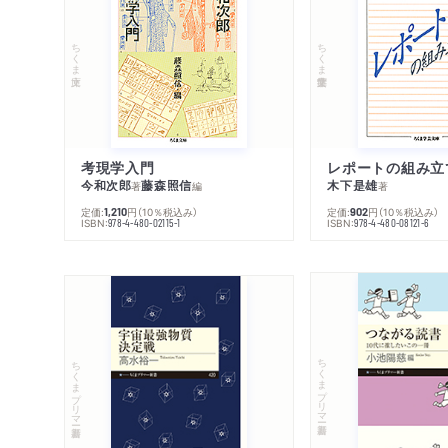
ちくま文庫
ちくま学芸文庫
考現学入門
レポートの組み立
今和次郎
藤森照信
木下是雄
著
編
著
定価:
円
（10％税込み）
定価:
円
（10％税込み）
1,210
902
ISBN:
ISBN:
978-4-480-02115-1
978-4-480-08121-6
ちくまプリマー新書
ちくまプリマー新書