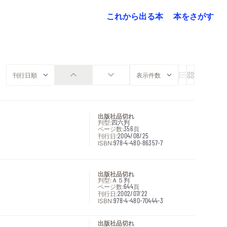
これから出る本
本をさがす
出版社品切れ
判型:
四六判
ページ数:
356
頁
刊行日:
2004/08/25
ISBN:
978-4-480-86357-7
出版社品切れ
判型:
Ａ５判
ページ数:
644
頁
刊行日:
2002/07/22
ISBN:
978-4-480-70444-3
出版社品切れ