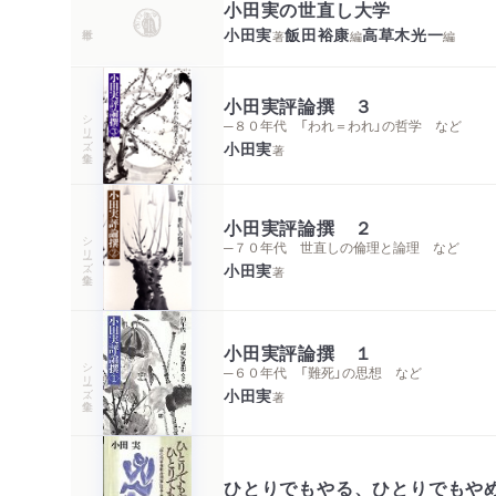
小田実の世直し大学
小田実
飯田裕康
高草木光一
著
編
編
小田実評論撰 ３
シリーズ・全集
─８０年代 「われ＝われ」の哲学 など
小田実
著
小田実評論撰 ２
シリーズ・全集
─７０年代 世直しの倫理と論理 など
小田実
著
小田実評論撰 １
シリーズ・全集
─６０年代 「難死」の思想 など
小田実
著
ひとりでもやる、ひとりでもや