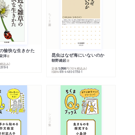
ちくま新書
の愉快な生きかた
昆虫はなぜ海にいないのか
栄洋
著
朝野維起
著
％税込み）
42819-6
定価:
円
（10％税込み）
1,056
ISBN:
978-4-480-07756-1
シリーズ・全集