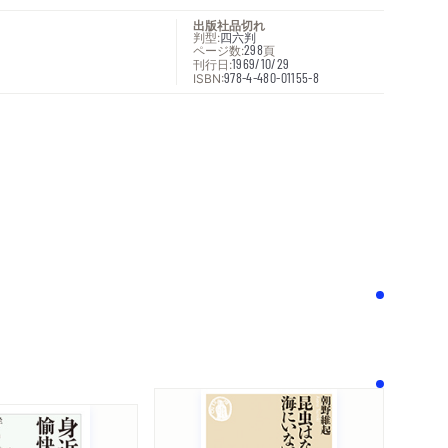
出版社品切れ
判型:
四六判
ページ数:
298
頁
刊行日:
1969/10/29
ISBN:
978-4-480-01155-8
次へ
！