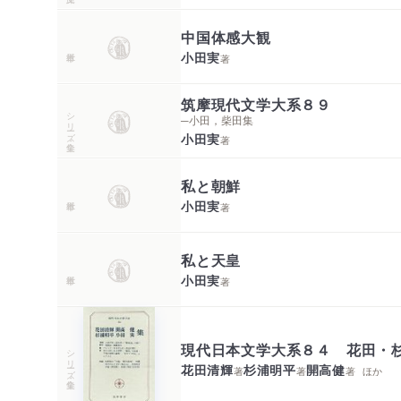
中国体感大観
小田実
著
筑摩現代文学大系８９
シリーズ・全集
─小田，柴田集
小田実
著
私と朝鮮
小田実
著
私と天皇
小田実
著
現代日本文学大系８４ 花田・
シリーズ・全集
花田清輝
杉浦明平
開高健
著
著
著
ほか