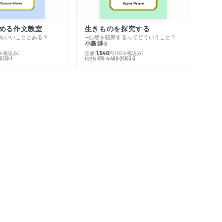
める作文教室
生きものを探究する
らいいことはある？
─自然を観察するってどういうこと？
小島渉
著
0％税込み）
定価:
円
（10％税込み）
1,540
ISBN:
5138-1
978-4-480-25163-3