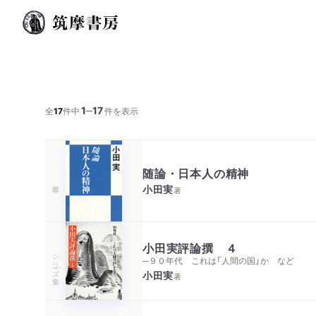
1
17
─
全
17
件中
件を表示
随論・日本人の精神
小田実
著
小田実評論撰 ４
シリーズ・全集
─９０年代 これは「人間の国」か など
小田実
著