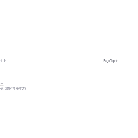
イト
PageTop
シー
確保に関する基本方針