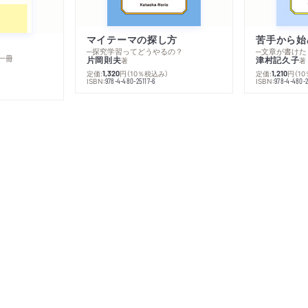
マイテーマの探し方
苦手から始
─探究学習ってどうやるの？
─文章が書けた
一冊
片岡則夫
津村記久子
著
著
定価:
円
（10％税込み）
定価:
円
（1
1,320
1,210
ISBN:
ISBN:
978-4-480-25117-6
978-4-480-2