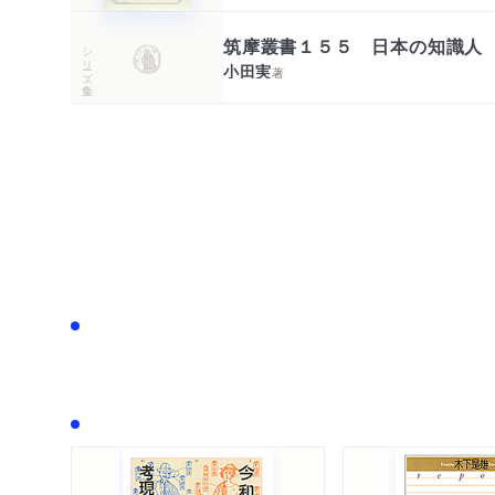
筑摩叢書１５５ 日本の知識人
シリーズ・全集
小田実
著