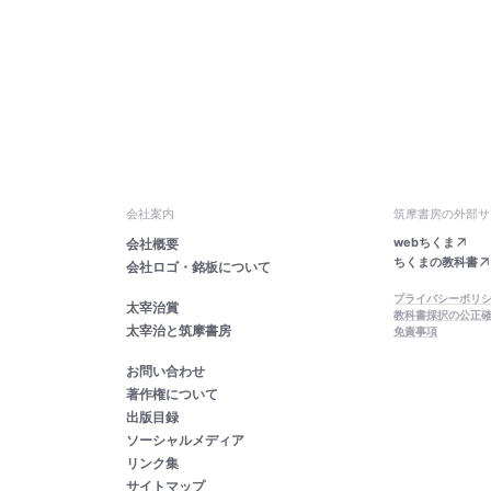
会社案内
筑摩書房の外部サ
webちくま
会社概要
ちくまの教科書
会社ロゴ・銘板について
プライバシーポリ
太宰治賞
教科書採択の公正
太宰治と筑摩書房
免責事項
お問い合わせ
著作権について
出版目録
ソーシャルメディア
リンク集
サイトマップ