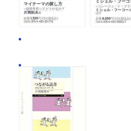
マイテーマの探し方
─探究学習ってどうやるの？
ミシェル・フーコー
片岡則夫
著
ほか
定価:
円
（10％税込み）
1,320
定価:
円
（10％税込み
6,930
ISBN:
978-4-480-25117-6
ISBN:
978-4-480-79050-7
ちくまプリマー新書