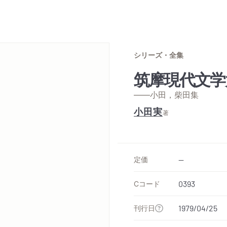
シリーズ・全集
筑摩現代文学
——小田，柴田集
小田実
著
定価
--
Cコード
0393
刊行日
1979/04/25