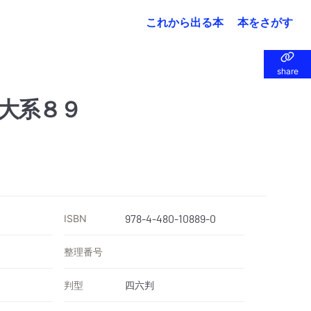
これから出る本
本をさがす
share
share
大系８９
ISBN
978-4-480-10889-0
整理番号
判型
四六判