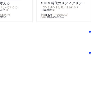
考える
ＳＮＳ時代のメディアリテラシー
けじゃないから
─ウソとホントは見分けられる？
かこ
山脇岳志
著
著
0％税込み）
定価:
円
（10％税込み）
1,320
ISBN:
5152-7
978-4-480-25154-1
！