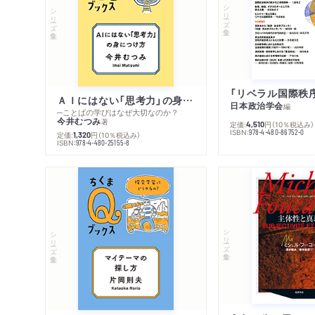
シリーズ・全集
シリーズ・全集
ＡＩにはない「思考力」の身につけ方
日本政治学会
編
─ことばの学びはなぜ大切なのか？
今井むつみ
著
定価:
円
（10％税込み）
4,510
ISBN:
978-4-480-86752-0
定価:
円
（10％税込み）
1,320
ISBN:
978-4-480-25155-8
シリーズ・全集
シリーズ・全集