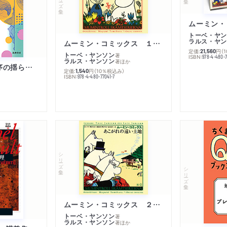
トーベ・ヤン
ラルス・ヤン
ムーミン・コミックス １ 黄金のしっぽ
定価:
円
（
21,560
トーベ・ヤンソン
著
ISBN:
978-4-480-
ラルス・ヤンソン
著
ほか
「リベラル国際秩序の揺らぎ」再考 年報政治学２０２６‐Ⅰ
定価:
円
（10％税込み）
1,540
ISBN:
978-4-480-77041-7
シリーズ・全集
シリーズ・全集
ムーミン・コミックス ２ あこがれの遠い土地
トーベ・ヤンソン
著
ラルス・ヤンソン
著
ほか