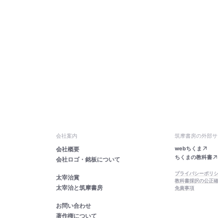
会社案内
筑摩書房の外部サ
webちくま
会社概要
ちくまの教科書
会社ロゴ・銘板について
プライバシーポリ
太宰治賞
教科書採択の公正
太宰治と筑摩書房
免責事項
お問い合わせ
著作権について