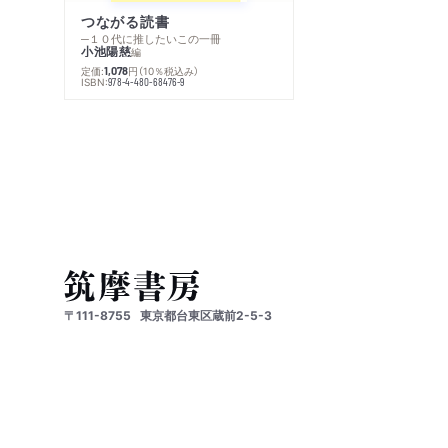
つながる読書
─１０代に推したいこの一冊
小池陽慈
編
定価:
円
（10％税込み）
1,078
ISBN:
978-4-480-68476-9
〒111-8755
東京都台東区蔵前2-5-3