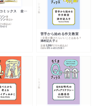
シリーズ・全集
ムーミン・コミックス 全１４巻セット
ソン
著
ソン
著
ほか
10％税込み）
77040-0
苦手から始める作文教室
─文章が書けたらいいことはある？
津村記久子
著
内容紹介・目次
定価:
円
（10％税込み）
1,210
感想をおくる
ISBN:
978-4-480-25138-1
シリーズ・全集