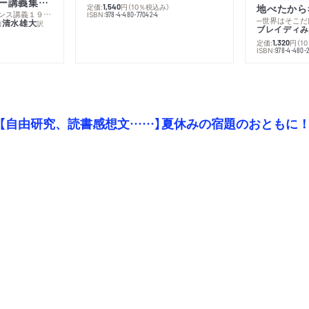
ミシェル・フーコー講義集成１０ 主体性と真理
定価:
円
（10％税込み）
地べたから
1,540
─コレージュ・ド・フランス講義１９８０－１９８１年度
ISBN:
978-4-480-77042-4
─世界はそこだ
清水雄大
著
訳
ブレイディみ
定価:
円
（1
1,320
）
ISBN:
978-4-480-2
【自由研究、読書感想文……】夏休みの宿題のおともに