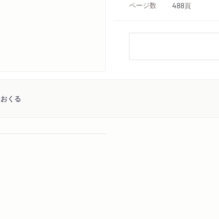
ページ数
488
頁
をおくる