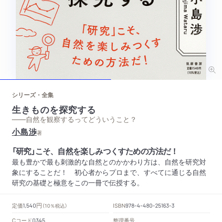
シリーズ・全集
生きものを探究する
——自然を観察するってどういうこと？
小島渉
著
「研究」こそ、自然を楽しみつくすための方法だ！
最も豊かで最も刺激的な自然とのかかわり方は、自然を研究対
象にすることだ！ 初心者からプロまで、すべてに通じる自然
研究の基礎と極意をこの一冊で伝授する。
円
定価
ISBN
1,540
（10％税込）
978-4-480-25163-3
Cコード
整理番号
0345