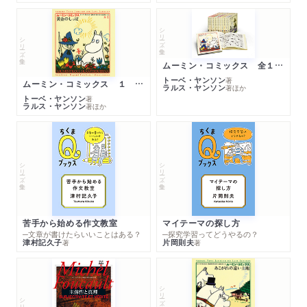
シリーズ・全集
シリーズ・全集
ムーミン・コミックス 全１４巻セット
トーベ・ヤンソン
著
ムーミン・コミックス １ 黄金のしっぽ
ラルス・ヤンソン
著
ほか
トーベ・ヤンソン
著
ラルス・ヤンソン
著
ほか
シリーズ・全集
シリーズ・全集
苦手から始める作文教室
マイテーマの探し方
─文章が書けたらいいことはある？
─探究学習ってどうやるの？
津村記久子
片岡則夫
著
著
シリーズ・全集
シリーズ・全集