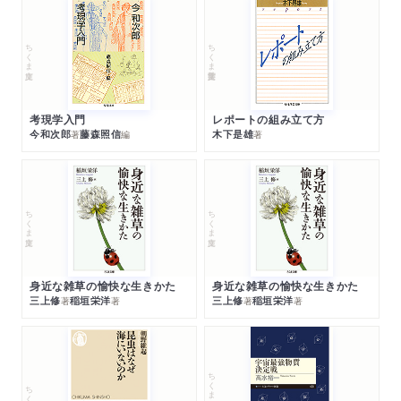
ちくま文庫
ちくま学芸文庫
考現学入門
レポートの組み立て方
今和次郎
藤森照信
木下是雄
著
編
著
ちくま文庫
ちくま文庫
身近な雑草の愉快な生きかた
身近な雑草の愉快な生きかた
三上修
稲垣栄洋
三上修
稲垣栄洋
著
著
著
著
ちくまプリマー新書
ちくま新書