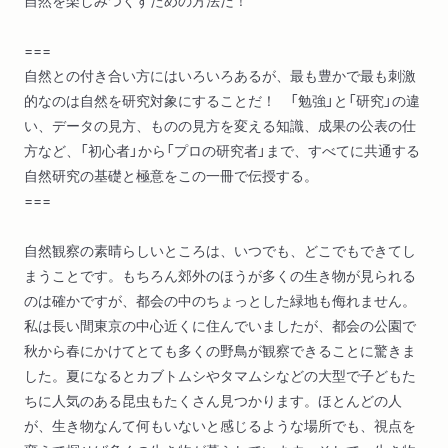
自然を楽しみつくすための方法だ！
===
自然との付き合い方にはいろいろあるが、最も豊かで最も刺激
的なのは自然を研究対象にすることだ！ 「勉強」と「研究」の違
い、データの見方、ものの見方を変える知識、成果の公表の仕
方など、「初心者」から「プロの研究者」まで、すべてに共通する
自然研究の基礎と極意をこの一冊で伝授する。
===
自然観察の素晴らしいところは、いつでも、どこでもできてし
まうことです。もちろん郊外のほうが多くの生き物が見られる
のは確かですが、都会の中のちょっとした緑地も侮れません。
私は長い間東京の中心近くに住んでいましたが、都会の公園で
秋から春にかけてとても多くの野鳥が観察できることに驚きま
した。夏になるとカブトムシやタマムシなどの大型で子どもた
ちに人気のある昆虫もたくさん見つかります。ほとんどの人
が、生き物なんて何もいないと感じるような場所でも、視点を