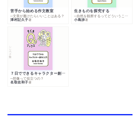
苦手から始める作文教室
生きものを探究する
─文章が書けたらいいことはある？
─自然を観察するってどういうこと？
津村記久子
小島渉
著
著
シリーズ・全集
７日でできるキャラクター創作入門
─想像って役立つの？
名取佐和子
著