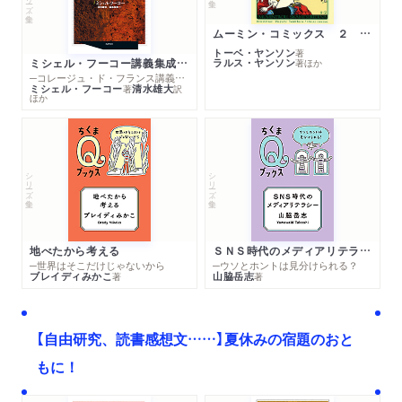
ムーミン・コミックス ２ あこがれの遠い土地
トーベ・ヤンソン
著
ミシェル・フーコー講義集成１０ 主体性と真理
ラルス・ヤンソン
著
ほか
─コレージュ・ド・フランス講義１９８０－１９８１年度
ミシェル・フーコー
清水雄大
著
訳
ほか
シリーズ・全集
シリーズ・全集
地べたから考える
ＳＮＳ時代のメディアリテラシー
─世界はそこだけじゃないから
─ウソとホントは見分けられる？
ブレイディみかこ
山脇岳志
著
著
【自由研究、読書感想文……】夏休みの宿題のおと
もに！