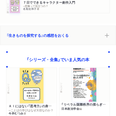
７日でできるキャラクター創作入門
シリーズ・全集
─想像って役立つの？
名取佐和子
著
『生きものを探究する』の感想をおくる
「シリーズ・全集」でいま人気の本
シリーズ・全集
シリーズ・全集
「リベラル国際秩序の揺らぎ」再考 年報政治学２０２６‐Ⅰ
ＡＩにはない「思考力」の身につけ方
日本政治学会
編
─ことばの学びはなぜ大切なのか？
今井むつみ
著