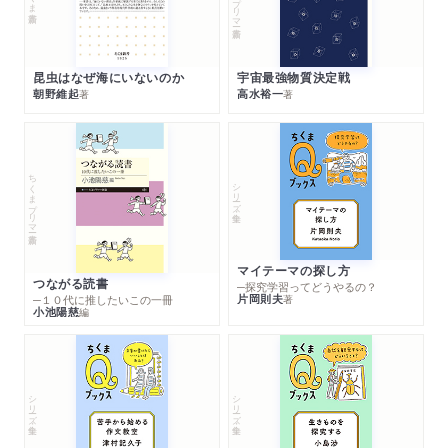
昆虫はなぜ海にいないのか
宇宙最強物質決定戦
朝野維起
高水裕一
著
著
ちくまプリマー新書
シリーズ・全集
マイテーマの探し方
つながる読書
─探究学習ってどうやるの？
片岡則夫
著
─１０代に推したいこの一冊
小池陽慈
編
シリーズ・全集
シリーズ・全集