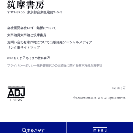
〒111-8755
東京都台東区蔵前2-5-3
会社概要
会社ロゴ・銘板について
太宰治賞
太宰治と筑摩書房
お問い合わせ
著作権について
出版目録
ソーシャルメディア
リンク集
サイトマップ
webちくま
ちくまの教科書
プライバシーポリシー
教科書採択の公正確保に関する基本方針
免責事項
PageTop
© Chikumashobo Ltd.
2024
All Rights Reserved.
本をさがす