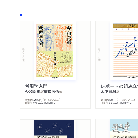
ちくま文庫
ちくま学芸文庫
考現学入門
レポートの組み立
今和次郎
藤森照信
木下是雄
著
編
著
定価:
円
（10％税込み）
定価:
円
（10％税込み）
1,210
902
ISBN:
ISBN:
978-4-480-02115-1
978-4-480-08121-6