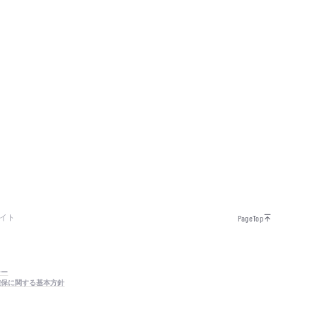
イト
PageTop
シー
確保に関する基本方針