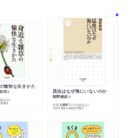
！
ちくま新書
の愉快な生きかた
昆虫はなぜ海にいないのか
栄洋
著
朝野維起
著
％税込み）
42819-6
定価:
円
（10％税込み）
1,056
ISBN:
978-4-480-07756-1