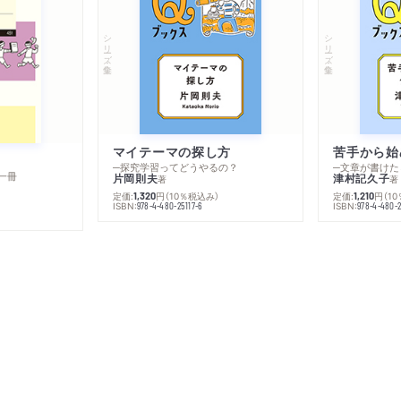
シリーズ・全集
シリーズ・全集
マイテーマの探し方
苦手から始
─探究学習ってどうやるの？
─文章が書けた
一冊
片岡則夫
津村記久子
著
著
定価:
円
（10％税込み）
定価:
円
（1
1,320
1,210
ISBN:
ISBN:
978-4-480-25117-6
978-4-480-2