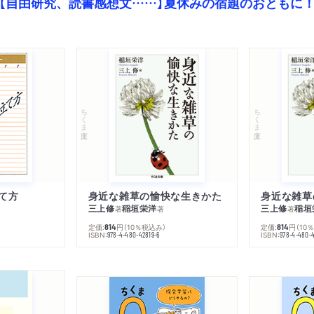
【自由研究、読書感想文……】夏休みの宿題のおともに
ちくま文庫
ちくま文庫
て方
身近な雑草の愉快な生きかた
身近な雑草
三上修
稲垣栄洋
三上修
稲垣
著
著
著
定価:
円
（10％税込み）
定価:
円
（10
814
814
ISBN:
ISBN:
978-4-480-42819-6
978-4-480-