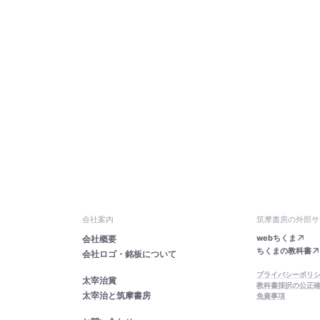
会社案内
筑摩書房の外部サ
webちくま
会社概要
ちくまの教科書
会社ロゴ・銘板について
プライバシーポリ
太宰治賞
教科書採択の公正
太宰治と筑摩書房
免責事項