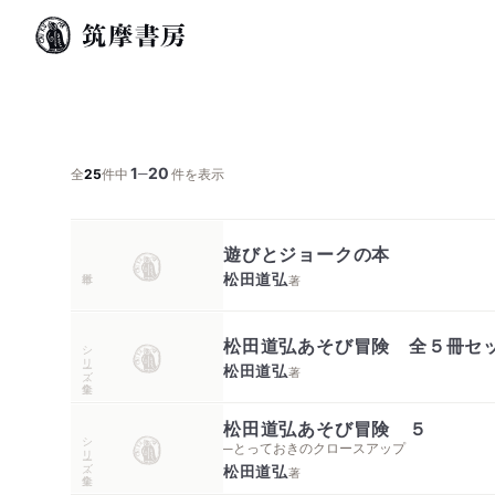
1
20
─
全
25
件中
件を表示
遊びとジョークの本
松田道弘
著
松田道弘あそび冒険 全５冊セ
シリーズ・全集
松田道弘
著
松田道弘あそび冒険 ５
シリーズ・全集
─とっておきのクロースアップ
松田道弘
著