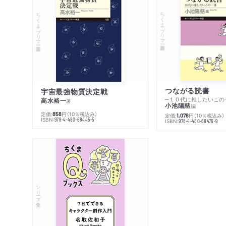
ちくまプリマー新書
ちくまプリマー新書
つながる読書
宇宙最強物質決定戦
─１０代に推したいこの
高水裕一
著
小池陽慈
編
定価:
円
（10％税込み）
858
定価:
円
（10％税込み）
1,078
ISBN:
978-4-480-68445-5
ISBN:
978-4-480-68476-9
シリーズ・全集