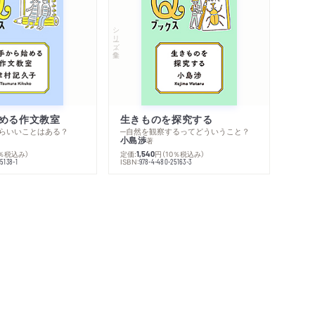
シリーズ・全集
める作文教室
生きものを探究する
らいいことはある？
─自然を観察するってどういうこと？
小島渉
著
0％税込み）
定価:
円
（10％税込み）
1,540
ISBN:
5138-1
978-4-480-25163-3