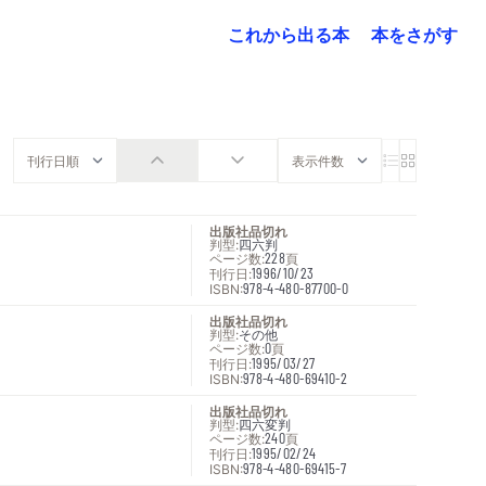
これから出る本
本をさがす
出版社品切れ
判型:
四六判
ページ数:
228
頁
刊行日:
1996/10/23
ISBN:
978-4-480-87700-0
出版社品切れ
判型:
その他
ページ数:
0
頁
刊行日:
1995/03/27
ISBN:
978-4-480-69410-2
出版社品切れ
判型:
四六変判
ページ数:
240
頁
刊行日:
1995/02/24
ISBN:
978-4-480-69415-7