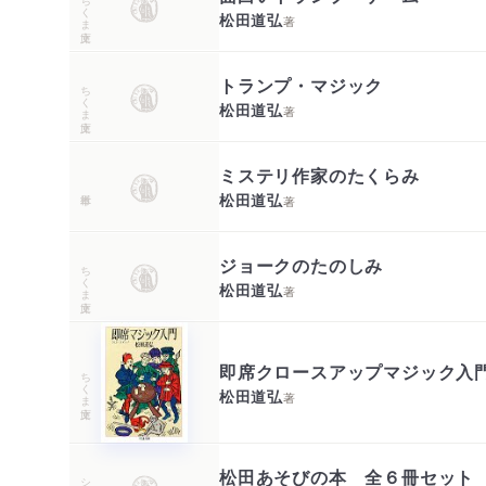
ちくま文庫
松田道弘
著
トランプ・マジック
ちくま文庫
松田道弘
著
ミステリ作家のたくらみ
松田道弘
著
ジョークのたのしみ
ちくま文庫
松田道弘
著
即席クロースアップマジック入
ちくま文庫
松田道弘
著
松田あそびの本 全６冊セット