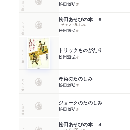
シリーズ・全集
松田道弘
著
松田あそびの本 ６
シリーズ・全集
─チェスの楽しみ
松田道弘
著
トリックものがたり
ちくま文庫
松田道弘
著
奇術のたのしみ
ちくま文庫
松田道弘
著
ジョークのたのしみ
シリーズ・全集
松田道弘
著
松田あそびの本 ４
シリーズ・全集
─ひとりで遊ぶ本