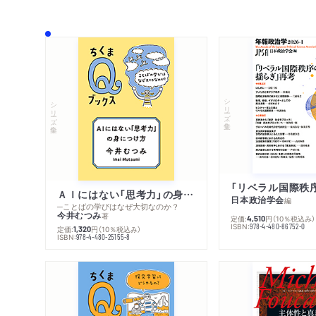
シリーズ・全集
シリーズ・全集
ＡＩにはない「思考力」の身につけ方
日本政治学会
編
─ことばの学びはなぜ大切なのか？
今井むつみ
著
定価:
円
（10％税込み）
4,510
ISBN:
978-4-480-86752-0
定価:
円
（10％税込み）
1,320
ISBN:
978-4-480-25155-8