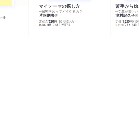
マイテーマの探し方
苦手から始
─探究学習ってどうやるの？
─文章が書けた
片岡則夫
津村記久子
著
著
一冊
定価:
円
（10％税込み）
定価:
円
（1
1,320
1,210
ISBN:
ISBN:
978-4-480-25117-6
978-4-480-2