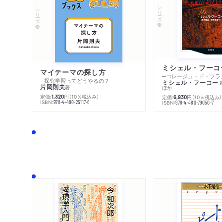
シリーズ・全集
シリーズ・全集
マイテーマの探し方
─探究学習ってどうやるの？
ミシェル・フーコー
片岡則夫
著
ほか
定価:
円
（10％税込み）
1,320
定価:
円
（10％税込み
6,930
ISBN:
978-4-480-25117-6
ISBN:
978-4-480-79050-7