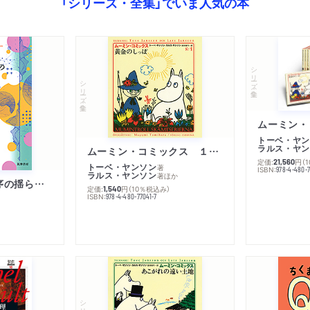
「シリーズ・全集」でいま人気の本
シリーズ・全集
シリーズ・全集
トーベ・ヤン
ラルス・ヤン
ムーミン・コミックス １ 黄金のしっぽ
定価:
円
（
21,560
トーベ・ヤンソン
著
ISBN:
978-4-480-
ラルス・ヤンソン
著
ほか
「リベラル国際秩序の揺らぎ」再考 年報政治学２０２６‐Ⅰ
定価:
円
（10％税込み）
1,540
ISBN:
978-4-480-77041-7
シリーズ・全集