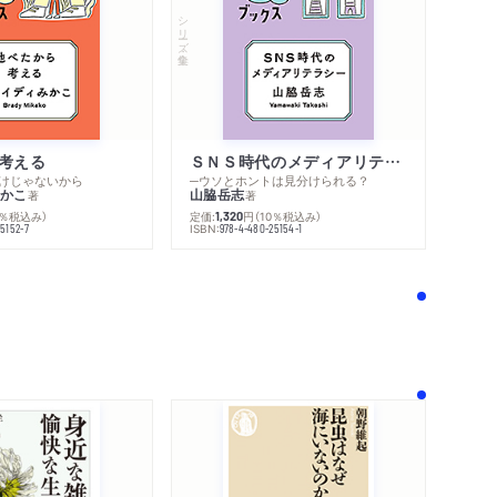
シリーズ・全集
内容紹介・目次
シリーズ・関連本
考える
ＳＮＳ時代のメディアリテラシー
感想をおくる
けじゃないから
─ウソとホントは見分けられる？
かこ
山脇岳志
著
著
0％税込み）
定価:
円
（10％税込み）
1,320
ISBN:
5152-7
978-4-480-25154-1
！