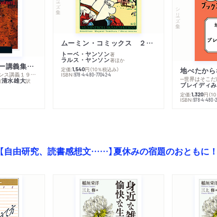
シリーズ・全集
ムーミン・コミックス ２ あこがれの遠い土地
トーベ・ヤンソン
著
ラルス・ヤンソン
著
ほか
ミシェル・フーコー講義集成１０ 主体性と真理
定価:
円
（10％税込み）
地べたから
1,540
─コレージュ・ド・フランス講義１９８０－１９８１年度
ISBN:
978-4-480-77042-4
─世界はそこだ
清水雄大
著
訳
ブレイディみ
定価:
円
（1
1,320
）
ISBN:
978-4-480-2
【自由研究、読書感想文……】夏休みの宿題のおともに