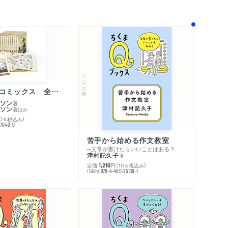
シリーズ・全集
ムーミン・コミックス 全１４巻セット
ソン
著
ソン
著
ほか
10％税込み）
77040-0
苦手から始める作文教室
─文章が書けたらいいことはある？
津村記久子
著
定価:
円
（10％税込み）
1,210
ISBN:
978-4-480-25138-1