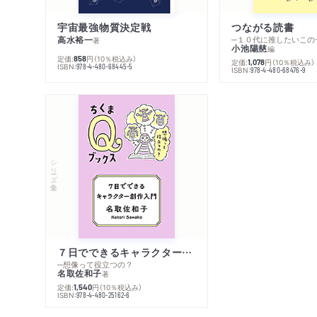
宇宙最強物質決定戦
つながる読書
高水裕一
─１０代に推したいこの
著
小池陽慈
編
定価:
円
（10％税込み）
858
定価:
円
（10％税込み）
1,078
ISBN:
978-4-480-68445-5
ISBN:
978-4-480-68476-9
シリーズ・全集
７日でできるキャラクター創作入門
─想像って役立つの？
名取佐和子
著
定価:
円
（10％税込み）
1,540
ISBN:
978-4-480-25162-6