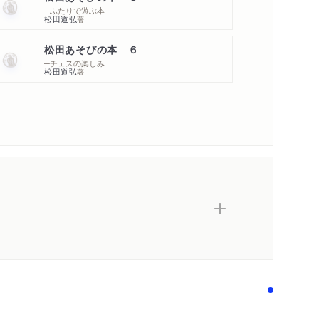
─ふたりで遊ぶ本
松田道弘
著
松田あそびの本 ６
─チェスの楽しみ
松田道弘
著