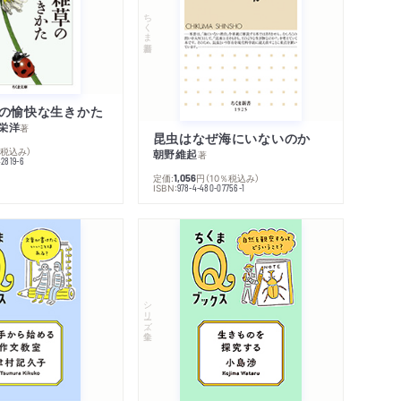
ちくま新書
の愉快な生きかた
栄洋
著
昆虫はなぜ海にいないのか
％税込み）
朝野維起
著
42819-6
定価:
円
（10％税込み）
1,056
ISBN:
978-4-480-07756-1
シリーズ・全集