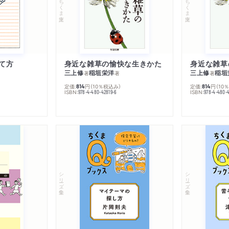
ちくま文庫
ちくま文庫
て方
身近な雑草の愉快な生きかた
身近な雑草
三上修
稲垣栄洋
三上修
稲垣
著
著
著
定価:
円
（10％税込み）
定価:
円
（10
814
814
ISBN:
ISBN:
978-4-480-42819-6
978-4-480-
シリーズ・全集
シリーズ・全集