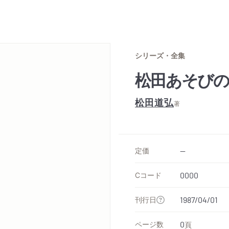
シリーズ・全集
松田あそびの
松田道弘
著
定価
--
Cコード
0000
刊行日
1987/04/01
ページ数
0
頁