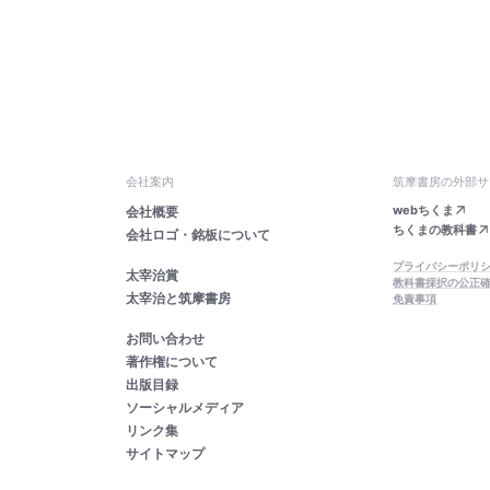
会社案内
筑摩書房の外部サ
webちくま
会社概要
ちくまの教科書
会社ロゴ・銘板について
プライバシーポリ
太宰治賞
教科書採択の公正
太宰治と筑摩書房
免責事項
お問い合わせ
著作権について
出版目録
ソーシャルメディア
リンク集
サイトマップ