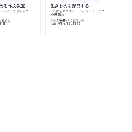
める作文教室
生きものを探究する
らいいことはある？
─自然を観察するってどういうこと？
小島渉
著
0％税込み）
定価:
円
（10％税込み）
1,540
ISBN:
5138-1
978-4-480-25163-3