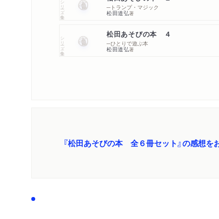
シリーズ・全集
─トランプ・マジック
松田道弘
著
松田あそびの本 ４
シリーズ・全集
─ひとりで遊ぶ本
松田道弘
著
『松田あそびの本 全６冊セット』の感想を