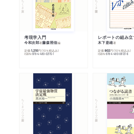
ちくま文庫
ちくま学芸文庫
考現学入門
レポートの組み立
今和次郎
藤森照信
木下是雄
著
編
著
定価:
円
（10％税込み）
定価:
円
（10％税込み）
1,210
902
ISBN:
ISBN:
978-4-480-02115-1
978-4-480-08121-6
ちくまプリマー新書
ちくまプリマー新書