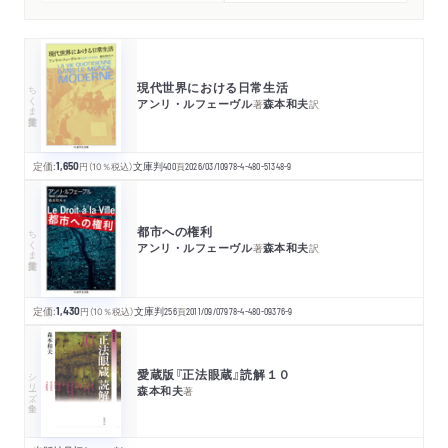
現代世界における日常生活
ちくま学芸文庫
アンリ・ルフェーヴル
森本和夫
著
訳
定価:
1,650
円
（10％税込）
文庫判
400
頁
2026/03/10
978-4-480-51348-9
都市への権利
ちくま学芸文庫
アンリ・ルフェーヴル
森本和夫
著
訳
定価:
1,430
円
（10％税込）
文庫判
256
頁
2011/09/07
978-4-480-09376-9
愛蔵版『正法眼蔵』読解１０
シリーズ・全集
森本和夫
著