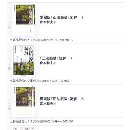
愛蔵版『正法眼蔵』読解 ７
シリーズ・全集
森本和夫
著
出版社品切れ
Ａ５判
440
頁
2004/11/24
978-4-480-75187-4
『正法眼蔵』読解 ７
ちくま学芸文庫
森本和夫
著
出版社品切れ
文庫判
448
頁
2004/11/10
978-4-480-08827-7
愛蔵版『正法眼蔵』読解 ６
シリーズ・全集
森本和夫
著
出版社品切れ
Ａ５判
444
頁
2004/09/21
978-4-480-75186-7