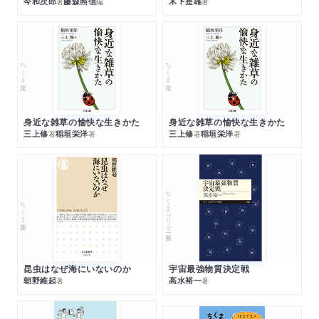
今和次郎
藤森照信
木下是雄
著
編
著
ちくま文庫
ちくま文庫
身近な雑草の愉快な生きかた
身近な雑草の愉快な生きかた
三上修
稲垣栄洋
三上修
稲垣栄洋
著
著
著
著
ちくまプリマー新書
ちくま新書
昆虫はなぜ海にいないのか
宇宙最強物質決定戦
朝野維起
高水裕一
著
著