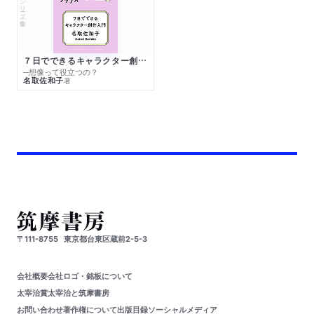
シリーズ・全集
７日でできるキャラクター創作入門
─想像って役立つの？
名取佐和子
著
〒111-8755
東京都台東区蔵前2-5-3
会社概要
会社ロゴ・銘板について
太宰治賞
太宰治と筑摩書房
お問い合わせ
著作権について
出版目録
ソーシャルメディア