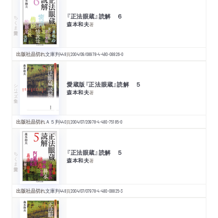
『正法眼蔵』読解 ６
ちくま学芸文庫
森本和夫
著
出版社品切れ
文庫判
448
頁
2004/09/08
978-4-480-08826-0
愛蔵版『正法眼蔵』読解 ５
シリーズ・全集
森本和夫
著
出版社品切れ
Ａ５判
440
頁
2004/07/20
978-4-480-75185-0
『正法眼蔵』読解 ５
ちくま学芸文庫
森本和夫
著
出版社品切れ
文庫判
448
頁
2004/07/07
978-4-480-08825-3