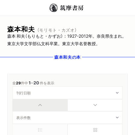
森本和夫
（モリモト・カズオ）
森本 和夫（もりもと・かずお）：1927-2012年。奈良県生まれ。
東京大学文学部仏文科卒業。東京大学名誉教授。
森本和夫
の本
1
20
─
全
29
件中
件を表示