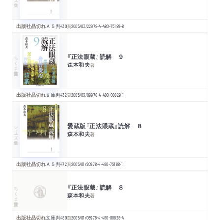
出版社品切れ
Ａ５判
430
頁
2005/03/22
978-4-480-75189-8
『正法眼蔵』読解 ９
ちくま学芸文庫
森本和夫
著
出版社品切れ
文庫判
432
頁
2005/03/09
978-4-480-08829-1
愛蔵版『正法眼蔵』読解 ８
シリーズ・全集
森本和夫
著
出版社品切れ
Ａ５判
472
頁
2005/01/20
978-4-480-75188-1
『正法眼蔵』読解 ８
ちくま学芸文庫
森本和夫
著
出版社品切れ
文庫判
480
頁
2005/01/06
978-4-480-08828-4