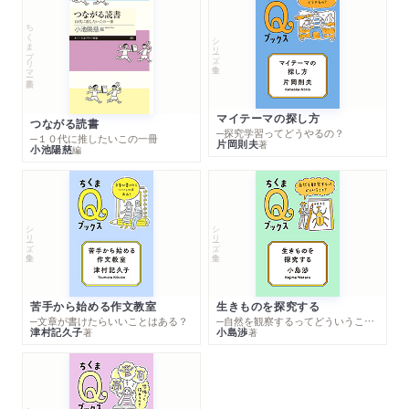
ちくまプリマー新書
シリーズ・全集
マイテーマの探し方
つながる読書
─探究学習ってどうやるの？
─１０代に推したいこの一冊
片岡則夫
著
小池陽慈
編
シリーズ・全集
シリーズ・全集
苦手から始める作文教室
生きものを探究する
─文章が書けたらいいことはある？
─自然を観察するってどういうこと？
津村記久子
小島渉
著
著