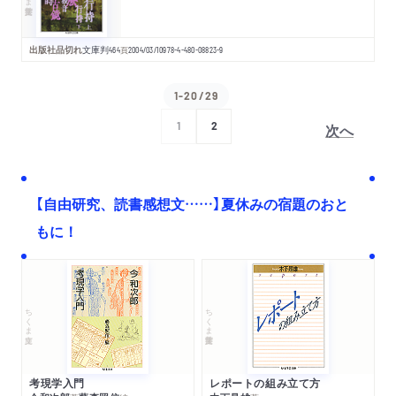
出版社品切れ
文庫判
464
頁
2004/03/10
978-4-480-08823-9
1-20/29
次へ
1
2
【自由研究、読書感想文……】夏休みの宿題のおと
もに！
ちくま文庫
ちくま学芸文庫
考現学入門
レポートの組み立て方