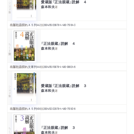
愛蔵版『正法眼蔵』読解 ４
シリーズ・全集
森本和夫
著
出版社品切れ
Ａ５判
442
頁
2004/05/20
978-4-480-75184-3
『正法眼蔵』読解 ４
ちくま学芸文庫
森本和夫
著
出版社品切れ
文庫判
448
頁
2004/05/10
978-4-480-08824-6
愛蔵版『正法眼蔵』読解 ３
シリーズ・全集
森本和夫
著
出版社品切れ
Ａ５判
456
頁
2004/03/22
978-4-480-75183-6
『正法眼蔵』読解 ３
ちくま学芸文庫
森本和夫
著