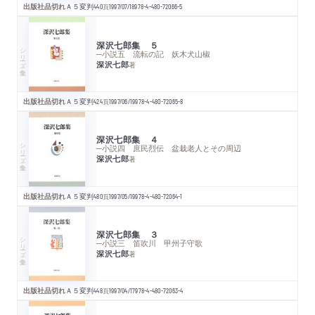
出版社品切れ
Ａ５変判
440
頁
1997/07/18
978-4-480-72066-5
深沢七郎集 ５
シリーズ・全集
─小説五 流転の記 妖木犬山椒
深沢七郎
著
出版社品切れ
Ａ５変判
424
頁
1997/06/19
978-4-480-72065-8
深沢七郎集 ４
シリーズ・全集
─小説四 庶民烈伝 盆栽老人とその周辺
深沢七郎
著
出版社品切れ
Ａ５変判
480
頁
1997/05/19
978-4-480-72064-1
深沢七郎集 ３
シリーズ・全集
─小説三 笛吹川 甲州子守歌
深沢七郎
著
出版社品切れ
Ａ５変判
448
頁
1997/04/17
978-4-480-72063-4