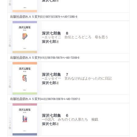
深沢七郎
著
出版社品切れ
Ａ５変判
0
頁
1997/10/20
978-4-480-72069-6
深沢七郎集 ８
シリーズ・全集
─エッセイ二 自伝ところどころ 母を思う
深沢七郎
著
出版社品切れ
Ａ５変判
416
頁
1997/09/19
978-4-480-72068-9
深沢七郎集 ７
シリーズ・全集
─エッセイ一 言わなければよかったのに日記
深沢七郎
著
出版社品切れ
Ａ５変判
440
頁
1997/08/20
978-4-480-72067-2
深沢七郎集 ６
シリーズ・全集
─小説六 みちのくの人形たち 秘戯
深沢七郎
著