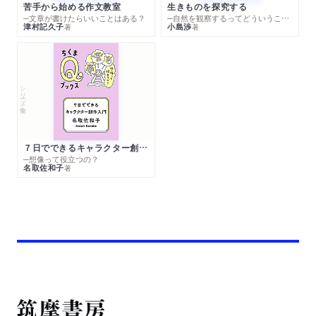
苦手から始める作文教室
生きものを探究する
─文章が書けたらいいことはある？
─自然を観察するってどういうこと？
津村記久子
小島渉
著
著
シリーズ・全集
７日でできるキャラクター創作入門
─想像って役立つの？
名取佐和子
著