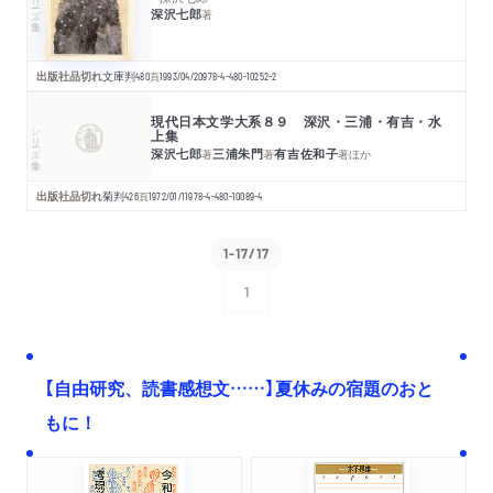
深沢七郎
著
出版社品切れ
文庫判
480
頁
1993/04/20
978-4-480-10252-2
現代日本文学大系８９ 深沢・三浦・有吉・水
シリーズ・全集
上集
深沢七郎
三浦朱門
有吉佐和子
著
著
著
ほか
出版社品切れ
菊判
426
頁
1972/01/11
978-4-480-10089-4
1-17/17
1
次へ
【自由研究、読書感想文……】夏休みの宿題のおと
もに！