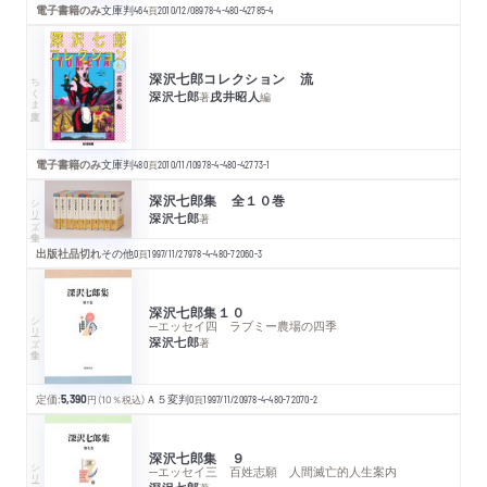
電子書籍のみ
文庫判
464
頁
2010/12/08
978-4-480-42785-4
深沢七郎コレクション 流
ちくま文庫
深沢七郎
戌井昭人
著
編
電子書籍のみ
文庫判
480
頁
2010/11/10
978-4-480-42773-1
深沢七郎集 全１０巻
シリーズ・全集
深沢七郎
著
出版社品切れ
その他
0
頁
1997/11/27
978-4-480-72060-3
深沢七郎集１０
シリーズ・全集
─エッセイ四 ラブミー農場の四季
深沢七郎
著
定価:
5,390
円
（10％税込）
Ａ５変判
0
頁
1997/11/20
978-4-480-72070-2
深沢七郎集 ９
シリーズ・全集
─エッセイ三 百姓志願 人間滅亡的人生案内