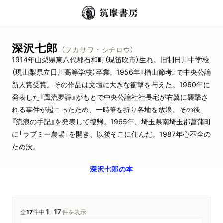
深沢七郎
（フカサワ・シチロウ）
1914年山梨県東八代郡石和町（現笛吹市）生れ。旧制日川中学校
（現山梨県立日川高等学校）卒業。1956年『楢山節考』で中央公論
新人賞受賞。その作品は文壇に大きな衝撃を与えた。1960年に
発表した『風流夢譚』がもとで中央公論社社長宅が右翼に襲撃さ
れる事件が起こったため、一時筆を折り各地を放浪。その後、
『流浪の手記』を発表して復帰。1965年、埼玉県南埼玉郡菖蒲町
に「ラブミー農場」を開き、以後そこに住んだ。1987年心不全の
ため没。
深沢七郎
の本
1
17
─
全
17
件中
件を表示