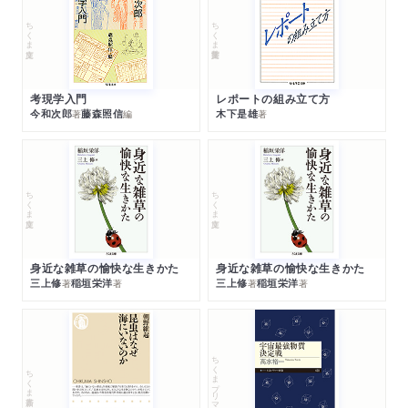
ちくま文庫
ちくま学芸文庫
考現学入門
レポートの組み立て方
今和次郎
藤森照信
木下是雄
著
編
著
ちくま文庫
ちくま文庫
身近な雑草の愉快な生きかた
身近な雑草の愉快な生きかた
三上修
稲垣栄洋
三上修
稲垣栄洋
著
著
著
著
ちくまプリマー新書
ちくま新書