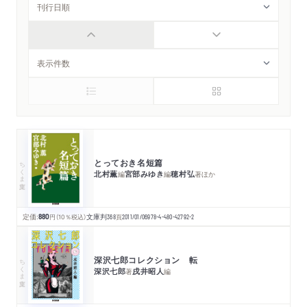
とっておき名短篇
ちくま文庫
北村薫
宮部みゆき
穂村弘
編
編
著
ほか
定価:
880
円
（10％税込）
文庫判
368
頁
2011/01/06
978-4-480-42792-2
深沢七郎コレクション 転
ちくま文庫
深沢七郎
戌井昭人
著
編