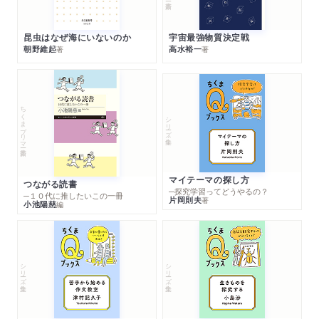
昆虫はなぜ海にいないのか
宇宙最強物質決定戦
朝野維起
高水裕一
著
著
ちくまプリマー新書
シリーズ・全集
マイテーマの探し方
つながる読書
─探究学習ってどうやるの？
─１０代に推したいこの一冊
片岡則夫
著
小池陽慈
編
シリーズ・全集
シリーズ・全集