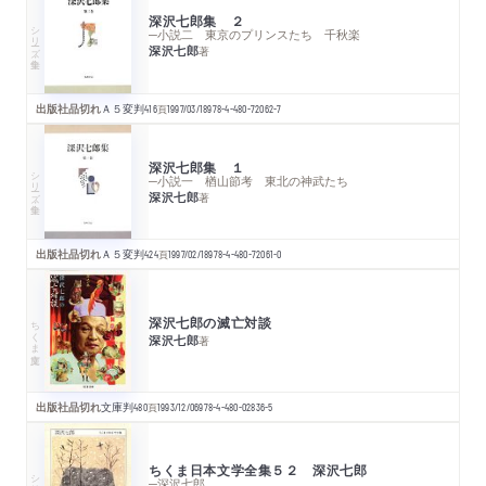
深沢七郎集 ２
シリーズ・全集
─小説二 東京のプリンスたち 千秋楽
深沢七郎
著
出版社品切れ
Ａ５変判
416
頁
1997/03/18
978-4-480-72062-7
深沢七郎集 １
シリーズ・全集
─小説一 楢山節考 東北の神武たち
深沢七郎
著
出版社品切れ
Ａ５変判
424
頁
1997/02/18
978-4-480-72061-0
深沢七郎の滅亡対談
ちくま文庫
深沢七郎
著
出版社品切れ
文庫判
480
頁
1993/12/06
978-4-480-02836-5
ちくま日本文学全集５２ 深沢七郎
シリーズ・全集
─深沢七郎