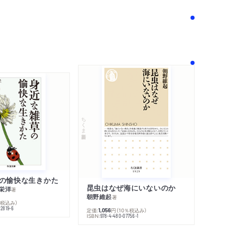
！
ちくま新書
の愉快な生きかた
昆虫はなぜ海にいないのか
栄洋
著
朝野維起
著
％税込み）
42819-6
定価:
円
（10％税込み）
1,056
ISBN:
978-4-480-07756-1