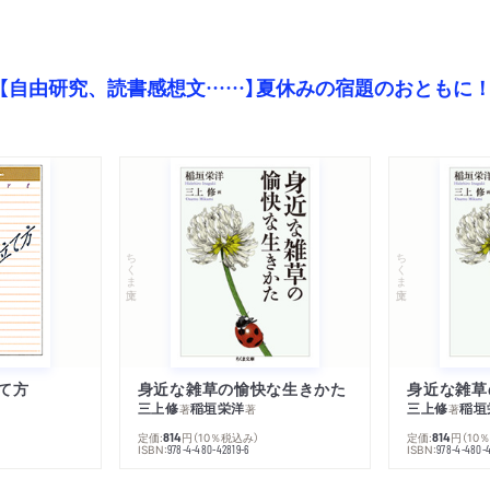
【自由研究、読書感想文……】夏休みの宿題のおともに
ちくま文庫
ちくま文庫
て方
身近な雑草の愉快な生きかた
身近な雑草
三上修
稲垣栄洋
三上修
稲垣
著
著
著
定価:
円
（10％税込み）
定価:
円
（10
814
814
ISBN:
ISBN:
978-4-480-42819-6
978-4-480-