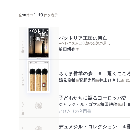
1
10
─
全
10
件中
件を表示
バクトリア王国の興亡
ちくま学芸文庫
─ヘレニズムと仏教の交流の原点
前田耕作
著
ちくま哲学の森 ６ 驚くここ
ちくま文庫
鶴見俊輔
安野光雅
井上ひさし
編
編
編
ほ
子どもたちに語るヨーロッパ史
ちくま学芸文庫
ジャック・ル・ゴフ
前田耕作
川
著
監訳
とびきりの入門書
デュメジル・コレクション ４
ちくま学芸文庫