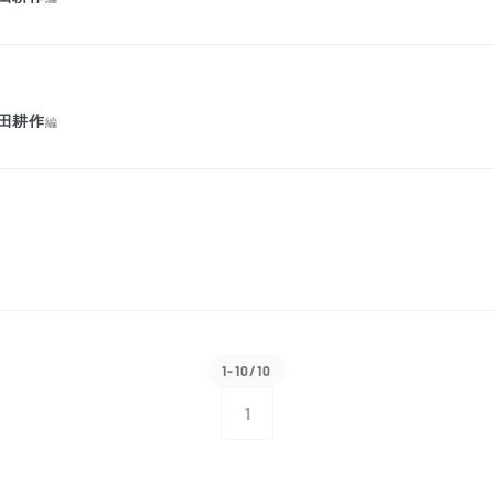
田耕作
編
1-10/10
1