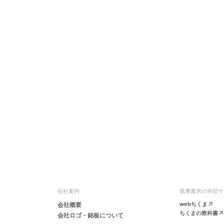
会社案内
筑摩書房の外部サ
webちくま
会社概要
ちくまの教科書
会社ロゴ・銘板について