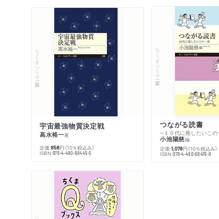
ちくまプリマー新書
ちくまプリマー新書
つながる読書
宇宙最強物質決定戦
─１０代に推したいこの
高水裕一
著
小池陽慈
編
定価:
円
（10％税込み）
858
定価:
円
（10％税込み）
1,078
ISBN:
978-4-480-68445-5
ISBN:
978-4-480-68476-9