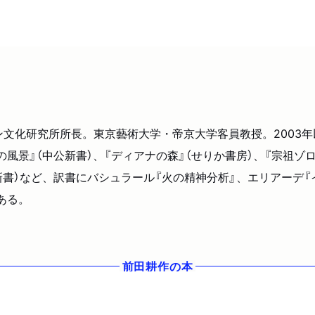
ン文化研究所所長。東京藝術大学・帝京大学客員教授。2003
景』（中公新書）、『ディアナの森』（せりか書房）、『宗祖ゾロア
新書）など、訳書にバシュラール『火の精神分析』、エリアーデ『
ある。
前田耕作
の本