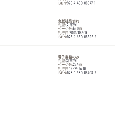
ISBN:
978-4-480-08647-1
出版社品切れ
判型:
文庫判
ページ数:
560
頁
刊行日:
2001/05/09
ISBN:
978-4-480-08646-4
電子書籍のみ
判型:
新書判
ページ数:
224
頁
刊行日:
1997/05/19
ISBN:
978-4-480-05708-2
次へ