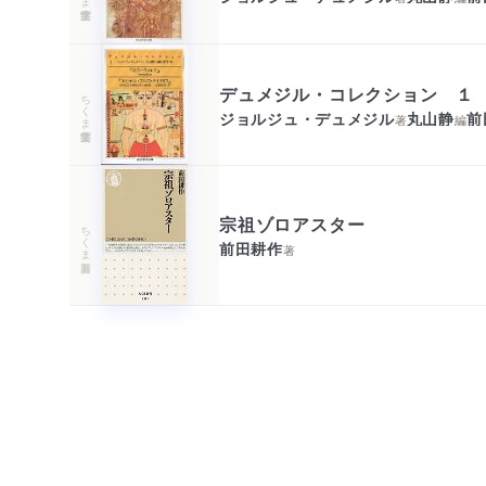
デュメジル・コレクション １
ちくま学芸文庫
ジョルジュ・デュメジル
丸山静
前
著
編
宗祖ゾロアスター
ちくま新書
前田耕作
著