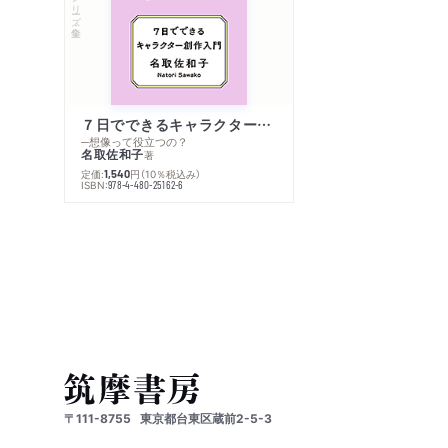
シリーズ・全集
７日でできるキャラクター創作入門
─想像って役立つの？
名取佐和子
著
定価:
円
（10％税込み）
1,540
ISBN:
978-4-480-25162-6
〒111-8755
東京都台東区蔵前2-5-3