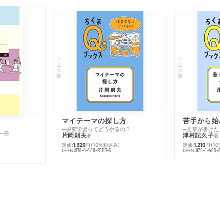
シリーズ・全集
シリーズ・全集
マイテーマの探し方
苦手から始
─探究学習ってどうやるの？
─文章が書けた
一冊
片岡則夫
津村記久子
著
著
定価:
円
（10％税込み）
定価:
円
（1
1,320
1,210
ISBN:
ISBN:
978-4-480-25117-6
978-4-480-2