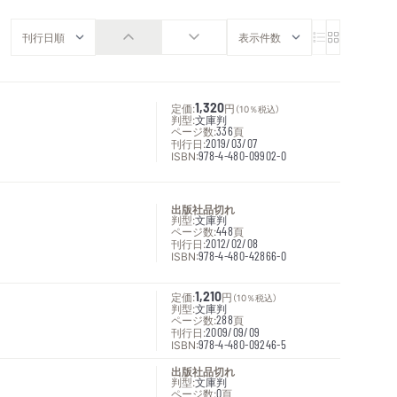
定価:
1,320
円
（10％税込）
判型:
文庫判
ページ数:
336
頁
刊行日:
2019/03/07
ISBN:
978-4-480-09902-0
出版社品切れ
判型:
文庫判
ページ数:
448
頁
刊行日:
2012/02/08
ISBN:
978-4-480-42866-0
定価:
1,210
円
（10％税込）
判型:
文庫判
ページ数:
288
頁
刊行日:
2009/09/09
ISBN:
978-4-480-09246-5
出版社品切れ
判型:
文庫判
ページ数:
0
頁