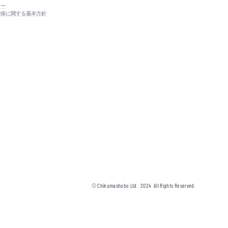
シー
確保に関する基本方針
© Chikumashobo Ltd.
2024
All Rights Reserved.