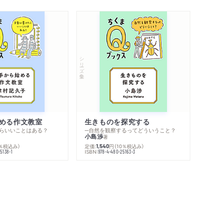
シリーズ・全集
める作文教室
生きものを探究する
らいいことはある？
─自然を観察するってどういうこと？
小島渉
著
0％税込み）
定価:
円
（10％税込み）
1,540
ISBN:
5138-1
978-4-480-25163-3