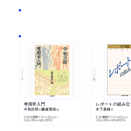
ちくま文庫
ちくま学芸文庫
考現学入門
レポートの組み立
今和次郎
藤森照信
木下是雄
著
編
著
定価:
円
（10％税込み）
定価:
円
（10％税込み）
1,210
902
ISBN:
ISBN:
978-4-480-02115-1
978-4-480-08121-6