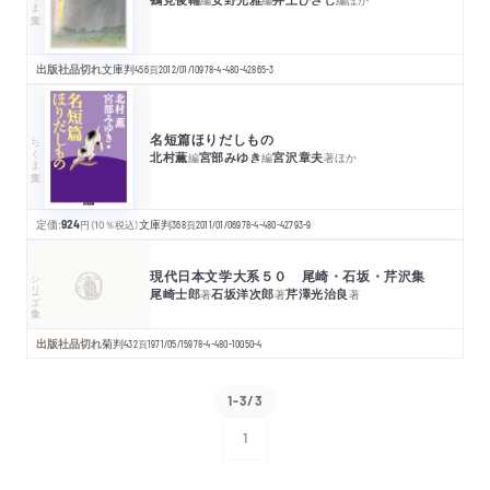
出版社品切れ
文庫判
456
頁
2012/01/10
978-4-480-42865-3
名短篇ほりだしもの
ちくま文庫
北村薫
宮部みゆき
宮沢章夫
編
編
著
ほか
定価:
924
円
（10％税込）
文庫判
368
頁
2011/01/06
978-4-480-42793-9
現代日本文学大系５０ 尾崎・石坂・芹沢集
シリーズ・全集
尾崎士郎
石坂洋次郎
芹澤光治良
著
著
著
出版社品切れ
菊判
432
頁
1971/05/15
978-4-480-10050-4
1-3/3
1
次へ