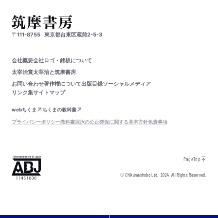
〒111-8755
東京都台東区蔵前2-5-3
会社概要
会社ロゴ・銘板について
太宰治賞
太宰治と筑摩書房
お問い合わせ
著作権について
出版目録
ソーシャルメディア
リンク集
サイトマップ
webちくま
ちくまの教科書
プライバシーポリシー
教科書採択の公正確保に関する基本方針
免責事項
PageTop
© Chikumashobo Ltd.
2024
All Rights Reserved.