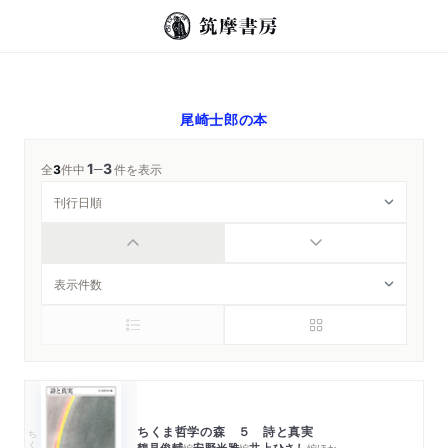
尾崎士郎
の本
1
3
─
全
3
件中
件を表示
ちくま哲学の森 ５ 詩と真実
ちくま文庫
鶴見俊輔
安野光雅
井上ひさし
編
編
編
ほか