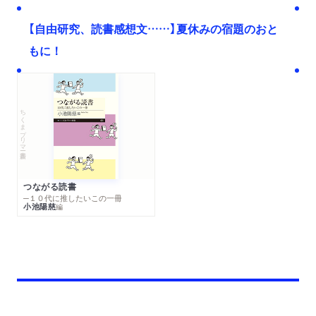
【自由研究、読書感想文……】夏休みの宿題のおと
もに！
ちくまプリマー新書
つながる読書
─１０代に推したいこの一冊
小池陽慈
編