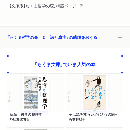
「【文庫版】ちくま哲学の森」特設ページ
『ちくま哲学の森 ５ 詩と真実』の感想をおくる
「ちくま文庫」でいま人気の本
ちくま文庫
ちくま文庫
新版 思考の整理学
子は親を救うために「心の病」になる
外山滋比古
高橋和巳
著
著