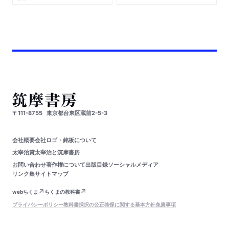
〒111-8755
東京都台東区蔵前2-5-3
会社概要
会社ロゴ・銘板について
太宰治賞
太宰治と筑摩書房
お問い合わせ
著作権について
出版目録
ソーシャルメディア
リンク集
サイトマップ
webちくま
ちくまの教科書
プライバシーポリシー
教科書採択の公正確保に関する基本方針
免責事項