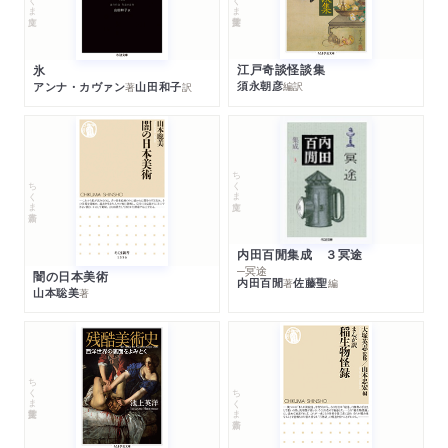
江戸奇談怪談集
氷
須永朝彦
アンナ・カヴァン
山田和子
編訳
著
訳
ちくま文庫
ちくま新書
内田百閒集成 ３冥途
─冥途
闇の日本美術
内田百閒
佐藤聖
著
編
山本聡美
著
ちくま学芸文庫
ちくま新書