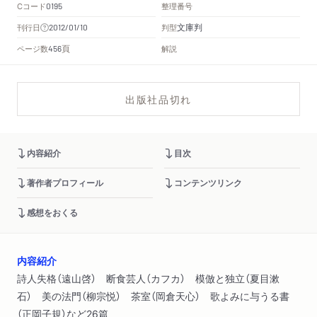
Cコード
整理番号
0195
文庫判
刊行日
判型
2012/01/10
頁
ページ数
解説
456
出版社品切れ
内容紹介
目次
著作者プロフィール
コンテンツリンク
感想をおくる
内容紹介
詩人失格（遠山啓） 断食芸人（カフカ） 模倣と独立（夏目漱
石） 美の法門（柳宗悦） 茶室（岡倉天心） 歌よみに与うる書
（正岡子規）など26篇