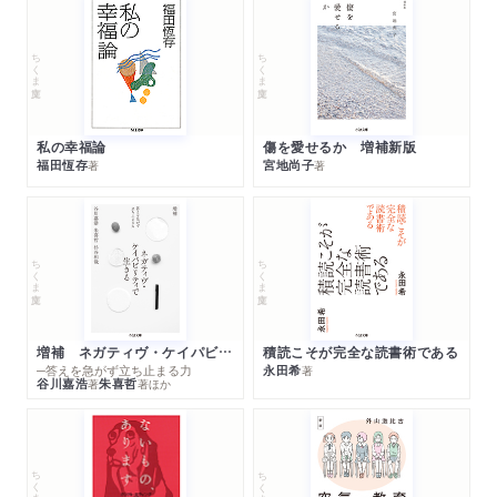
ちくま文庫
ちくま文庫
私の幸福論
傷を愛せるか 増補新版
福田恆存
宮地尚子
著
著
ちくま文庫
ちくま文庫
増補 ネガティヴ・ケイパビリティで生きる
積読こそが完全な読書術である
─答えを急がず立ち止まる力
永田希
著
谷川嘉浩
朱喜哲
著
著
ほか
ちくま文庫
ちくま文庫