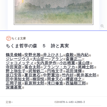
ちくま文庫
ちくま哲学の森 ５ 詩と真実
鶴見俊輔
安野光雅
井上ひさし
森毅
池内紀
編
編
編
編
編
ジレージウス
大山定一
アラン
斎藤正二
著
訳
著
訳
ジャコメッティ
矢内原伊作
小出楢重
遠山啓
著
訳
著
著
寺田寅彦
落合太郎
フランツ・カフカ
尾崎士郎
著
著
著
著
野上弥生子
武智鉄二
円地文子
花田清輝
著
著
著
著
坂口安吾
夏目漱石
中野重治
竹内好
梶井基次郎
著
著
著
著
著
田中美知太郎
柳宗悦
岡倉天心
櫻庭信之
著
著
著
訳
正岡子規
萩原朔太郎
滝口修造
西脇順三郎
著
著
著
著
深瀬基寛
著
定価
ISBN
--
978-4-480-42865-3