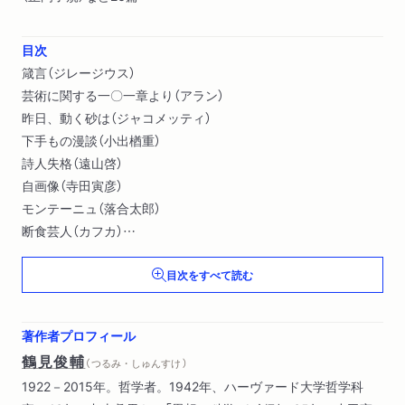
目次
箴言（ジレージウス）
芸術に関する一〇一章より（アラン）
昨日、動く砂は（ジャコメッティ）
下手もの漫談（小出楢重）
詩人失格（遠山啓）
自画像（寺田寅彦）
モンテーニュ（落合太郎）
断食芸人（カフカ）
酔中一家言（尾崎士郎）
目次をすべて読む
桜間弓川さんのこと（野上弥生子）〔ほか〕
著作者プロフィール
鶴見俊輔
（ つるみ・しゅんすけ ）
1922－2015年。哲学者。1942年、ハーヴァード大学哲学科