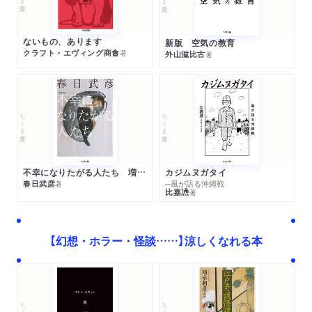
ないもの、あります
新版 空気の教育
クラフト・エヴィング商會
著
外山滋比古
著
ちくま文庫
ちくま文庫
不幸になりたがる人たち 増補新版
カジムヌガタイ
春日武彦
─風が語る沖縄戦
著
比嘉慂
著
【幻想・ホラー・怪談……】涼しくなれる本
ちくま学芸文庫
ちくま文庫