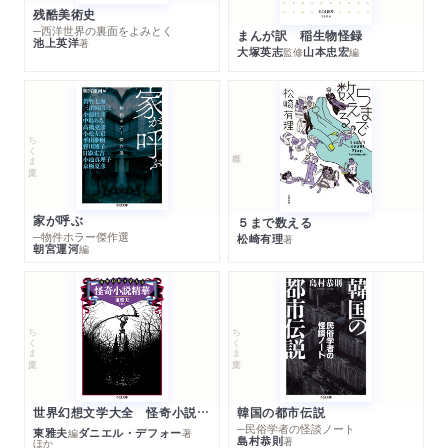
残酷美術史
─西洋世界の裏面をよみとく
まんが訳 稲生物怪録
池上英洋
著
大塚英志
山本忠宏
監修
編
ちくま文庫
家が呼ぶ
５まで数える
─物件ホラー傑作選
松崎有理
著
朝宮運河
編
ちくま文庫
ちくま文庫
世界幻想文学大全 怪奇小説精華
韓国の都市伝説
─民俗学者の怪談ノート
東雅夫
ダニエル・デフォー
編
著
島村恭則
著
ほか