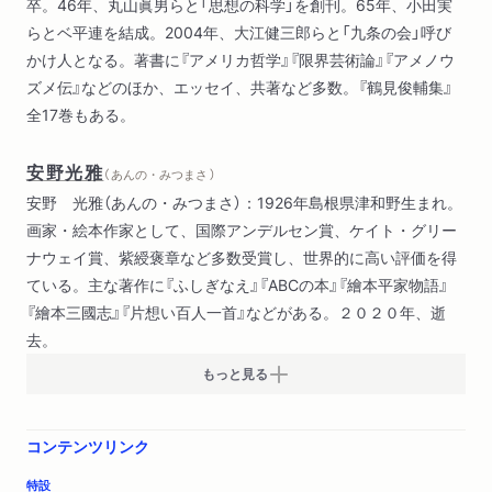
卒。46年、丸山眞男らと「思想の科学」を創刊。65年、小田実
らとベ平連を結成。2004年、大江健三郎らと「九条の会」呼び
かけ人となる。著書に『アメリカ哲学』『限界芸術論』『アメノウ
ズメ伝』などのほか、エッセイ、共著など多数。『鶴見俊輔集』
全17巻もある。
安野光雅
（ あんの・みつまさ ）
安野 光雅（あんの・みつまさ）：1926年島根県津和野生まれ。
画家・絵本作家として、国際アンデルセン賞、ケイト・グリー
ナウェイ賞、紫綬褒章など多数受賞し、世界的に高い評価を得
ている。主な著作に『ふしぎなえ』『ABCの本』『繪本平家物語』
『繪本三國志』『片想い百人一首』などがある。２０２０年、逝
去。
もっと見る
コンテンツリンク
特設