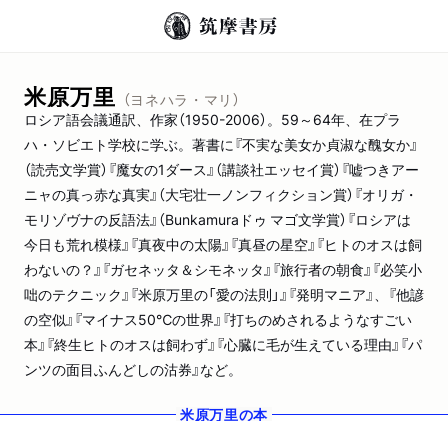
米原万里
（ヨネハラ・マリ）
ロシア語会議通訳、作家（1950-2006）。59～64年、在プラ
ハ・ソビエト学校に学ぶ。著書に『不実な美女か貞淑な醜女か』
（読売文学賞）『魔女の1ダース』（講談社エッセイ賞）『嘘つきアー
ニャの真っ赤な真実』（大宅壮一ノンフィクション賞）『オリガ・
モリゾヴナの反語法』（Bunkamuraドゥ マゴ文学賞）『ロシアは
今日も荒れ模様』『真夜中の太陽』『真昼の星空』『ヒトのオスは飼
わないの？』『ガセネッタ＆シモネッタ』『旅行者の朝食』『必笑小
咄のテクニック』『米原万里の「愛の法則」』『発明マニア』、『他諺
の空似』『マイナス50℃の世界』『打ちのめされるようなすごい
本』『終生ヒトのオスは飼わず』『心臓に毛が生えている理由』『パ
ンツの面目ふんどしの沽券』など。
米原万里
の本