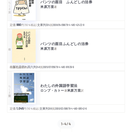
パンツの面目 ふんどしの沽券
ちくま文庫
米原万里
著
定価:
990
円
（10％税込）
文庫判
304
頁
2008/04/09
978-4-480-42422-8
パンツの面目ふんどしの沽券
米原万里
著
出版社品切れ
四六判
248
頁
2005/07/05
978-4-480-81639-9
わたしの外国語学習法
ちくま学芸文庫
ロンブ・カトー
米原万里
著
訳
定価:
1,045
円
（10％税込）
文庫判
288
頁
2000/03/08
978-4-480-08543-6
1-4/4