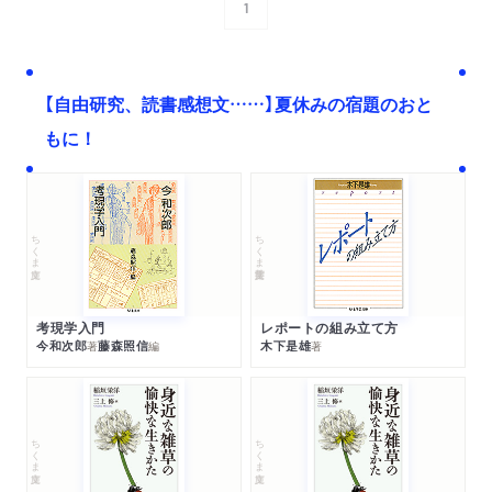
1
次へ
【自由研究、読書感想文……】夏休みの宿題のおと
もに！
ちくま文庫
ちくま学芸文庫
考現学入門
レポートの組み立て方
今和次郎
藤森照信
木下是雄
著
編
著
ちくま文庫
ちくま文庫