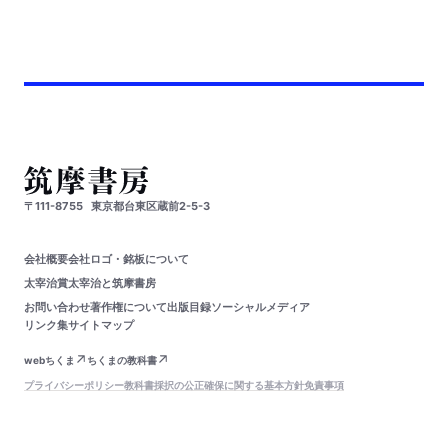
〒111-8755
東京都台東区蔵前2-5-3
会社概要
会社ロゴ・銘板について
太宰治賞
太宰治と筑摩書房
お問い合わせ
著作権について
出版目録
ソーシャルメディア
リンク集
サイトマップ
webちくま
ちくまの教科書
プライバシーポリシー
教科書採択の公正確保に関する基本方針
免責事項