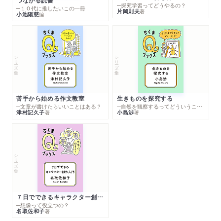
つながる読書
─探究学習ってどうやるの？
─１０代に推したいこの一冊
片岡則夫
著
小池陽慈
編
シリーズ・全集
シリーズ・全集
苦手から始める作文教室
生きものを探究する
─文章が書けたらいいことはある？
─自然を観察するってどういうこと？
津村記久子
小島渉
著
著
シリーズ・全集
７日でできるキャラクター創作入門
─想像って役立つの？
名取佐和子
著