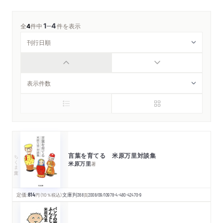
1
4
─
全
4
件中
件を表示
言葉を育てる 米原万里対談集
ちくま文庫
米原万里
著
定価:
814
円
（10％税込）
文庫判
368
頁
2008/09/10
978-4-480-42470-9