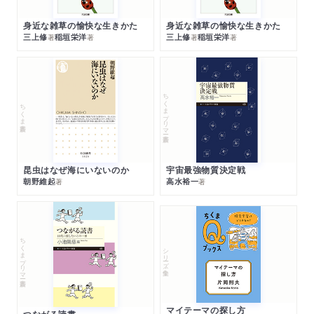
身近な雑草の愉快な生きかた
身近な雑草の愉快な生きかた
三上修
稲垣栄洋
三上修
稲垣栄洋
著
著
著
著
ちくまプリマー新書
ちくま新書
昆虫はなぜ海にいないのか
宇宙最強物質決定戦
朝野維起
高水裕一
著
著
ちくまプリマー新書
シリーズ・全集
マイテーマの探し方