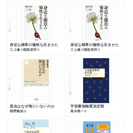
ちくま文庫
ちくま文庫
身近な雑草の愉快な生きかた
身近な雑草の愉快な生きかた
三上修
稲垣栄洋
三上修
稲垣栄洋
著
著
著
著
ちくまプリマー新書
ちくま新書
昆虫はなぜ海にいないのか
宇宙最強物質決定戦
朝野維起
高水裕一
著
著