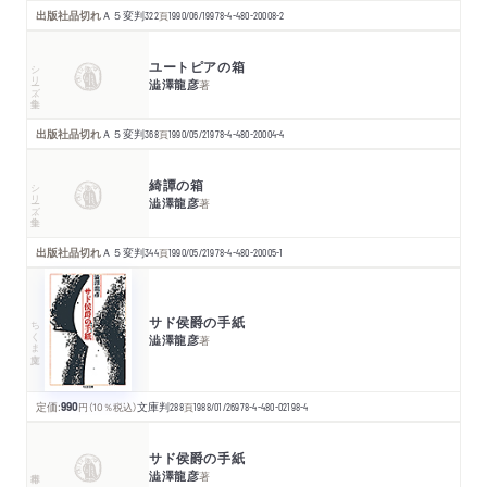
出版社品切れ
Ａ５変判
322
頁
1990/06/19
978-4-480-20008-2
ユートピアの箱
シリーズ・全集
澁澤龍彦
著
出版社品切れ
Ａ５変判
368
頁
1990/05/21
978-4-480-20004-4
綺譚の箱
シリーズ・全集
澁澤龍彦
著
出版社品切れ
Ａ５変判
344
頁
1990/05/21
978-4-480-20005-1
サド侯爵の手紙
ちくま文庫
澁澤龍彦
著
定価:
990
円
（10％税込）
文庫判
288
頁
1988/01/26
978-4-480-02198-4
サド侯爵の手紙
澁澤龍彦
著