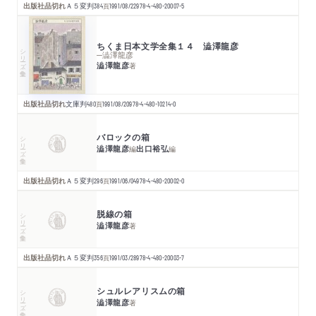
出版社品切れ
Ａ５変判
384
頁
1991/08/22
978-4-480-20007-5
ちくま日本文学全集１４ 澁澤龍彦
シリーズ・全集
─澁澤龍彦
澁澤龍彦
著
出版社品切れ
文庫判
480
頁
1991/08/20
978-4-480-10214-0
バロックの箱
シリーズ・全集
澁澤龍彦
出口裕弘
編
編
出版社品切れ
Ａ５変判
296
頁
1991/06/04
978-4-480-20002-0
脱線の箱
シリーズ・全集
澁澤龍彦
著
出版社品切れ
Ａ５変判
356
頁
1991/03/28
978-4-480-20003-7
シュルレアリスムの箱
シリーズ・全集
澁澤龍彦
著