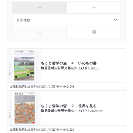
ちくま哲学の森 ４ いのちの書
ちくま文庫
鶴見俊輔
安野光雅
井上ひさし
編
編
編
ほか
出版社品切れ
文庫判
440
頁
2011/12/07
978-4-480-42864-6
ちくま哲学の森 ２ 世界を見る
ちくま文庫
鶴見俊輔
安野光雅
井上ひさし
編
編
編著
ほか
出版社品切れ
文庫判
440
頁
2011/10/06
978-4-480-42862-2