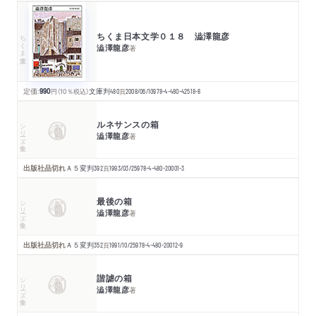
ちくま日本文学０１８ 澁澤龍彦
ちくま文庫
澁澤龍彦
著
定価:
990
円
（10％税込）
文庫判
480
頁
2008/06/10
978-4-480-42518-8
ルネサンスの箱
シリーズ・全集
澁澤龍彦
著
出版社品切れ
Ａ５変判
392
頁
1993/03/25
978-4-480-20001-3
最後の箱
シリーズ・全集
澁澤龍彦
著
出版社品切れ
Ａ５変判
352
頁
1991/10/25
978-4-480-20012-9
諧謔の箱
シリーズ・全集
澁澤龍彦
著