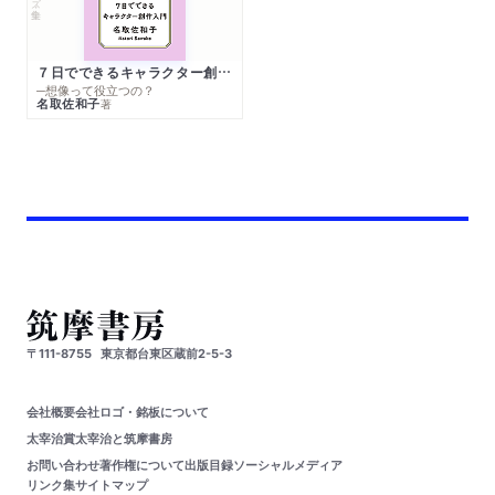
７日でできるキャラクター創作入門
─想像って役立つの？
名取佐和子
著
〒111-8755
東京都台東区蔵前2-5-3
会社概要
会社ロゴ・銘板について
太宰治賞
太宰治と筑摩書房
お問い合わせ
著作権について
出版目録
ソーシャルメディア
リンク集
サイトマップ