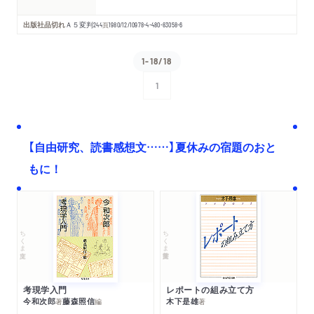
出版社品切れ
Ａ５変判
244
頁
1980/12/10
978-4-480-83058-6
1-18/18
1
次へ
【自由研究、読書感想文……】夏休みの宿題のおと
もに！
ちくま文庫
ちくま学芸文庫
考現学入門
レポートの組み立て方
今和次郎
藤森照信
木下是雄
著
編
著