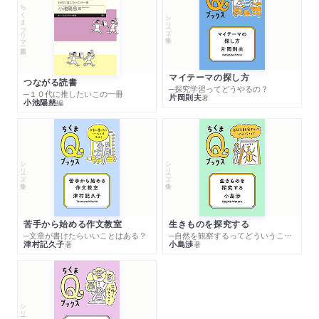
ちくまプリマー新書
シリーズ・全集
マイテーマの探し方
つながる読書
─探究学習ってどうやるの？
─１０代に推したいこの一冊
片岡則夫
著
小池陽慈
編
シリーズ・全集
シリーズ・全集
苦手から始める作文教室
生きものを探究する
─文章が書けたらいいことはある？
─自然を観察するってどういうこと？
津村記久子
小島渉
著
著
シリーズ・全集