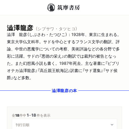
澁澤龍彦
（シブサワ・タツヒコ）
澁澤 龍彦（しぶさわ・たつひこ）：1928年、東京に生まれる。
東京大学仏文科卒。サドを中心とするフランス文学の翻訳、評
論、中世の悪魔学についての考察、美術評論などの各分野で多
彩に活躍。サドの『悪徳の栄え』の翻訳では裁判の被告となっ
た。また幻想風小説も書く。1987年死去。主な著書に『ビブリ
オテカ澁澤龍彦』『高丘親王航海記』訳書に『サド選集』『サド侯
爵』など多数。
澁澤龍彦
の本
1
18
─
全
18
件中
件を表示