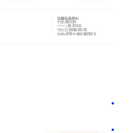
出版社品切れ
判型:
四六判
ページ数:
224
頁
刊行日:
2009/03/25
ISBN:
978-4-480-86393-5
次へ
！