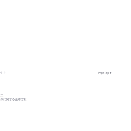
イト
PageTop
シー
確保に関する基本方針