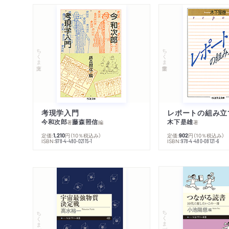
ちくま文庫
ちくま学芸文庫
考現学入門
レポートの組み立
今和次郎
藤森照信
木下是雄
著
編
著
定価:
円
（10％税込み）
定価:
円
（10％税込み）
1,210
902
ISBN:
ISBN:
978-4-480-02115-1
978-4-480-08121-6
ちくまプリマー新書
ちくまプリマー新書