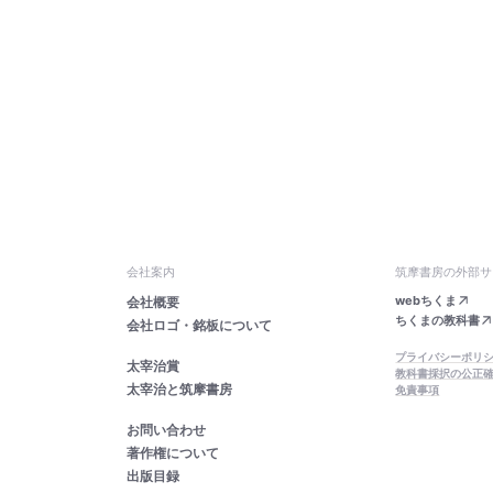
会社案内
筑摩書房の外部サ
webちくま
会社概要
ちくまの教科書
会社ロゴ・銘板について
プライバシーポリ
太宰治賞
教科書採択の公正
太宰治と筑摩書房
免責事項
お問い合わせ
著作権について
出版目録