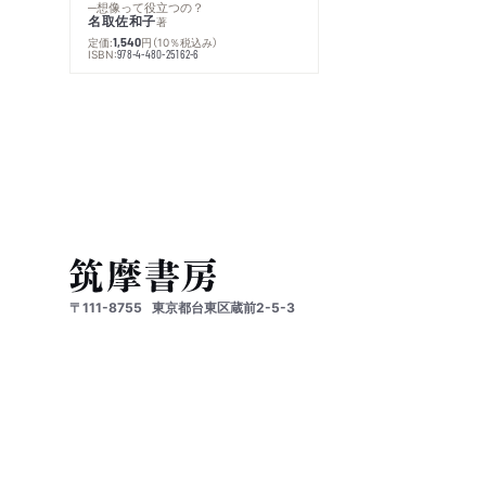
─想像って役立つの？
名取佐和子
著
定価:
円
（10％税込み）
1,540
ISBN:
978-4-480-25162-6
〒111-8755
東京都台東区蔵前2-5-3