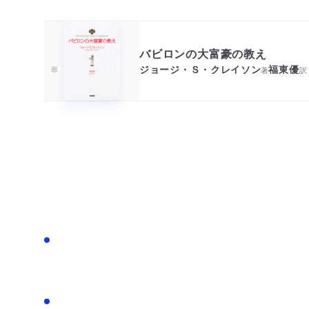
バビロンの大富豪の教え
ジョージ・Ｓ・クレイソン
福東優
著
訳