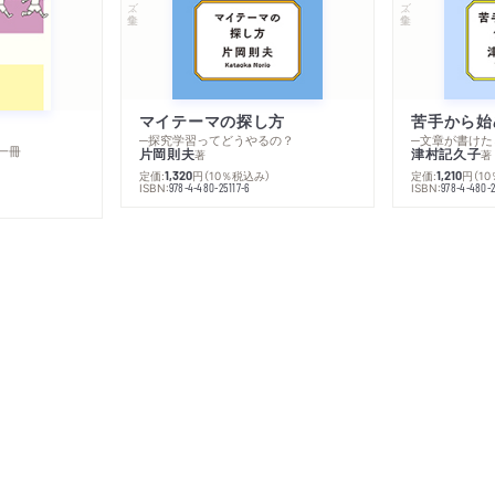
マイテーマの探し方
苦手から始
─探究学習ってどうやるの？
─文章が書けた
一冊
片岡則夫
津村記久子
著
著
定価:
円
（10％税込み）
定価:
円
（1
1,320
1,210
ISBN:
ISBN:
978-4-480-25117-6
978-4-480-2