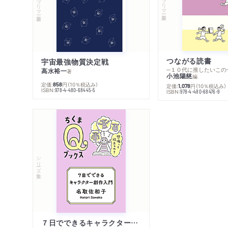
つながる読書
宇宙最強物質決定戦
─１０代に推したいこの
高水裕一
著
小池陽慈
編
定価:
円
（10％税込み）
858
定価:
円
（10％税込み）
1,078
ISBN:
978-4-480-68445-5
ISBN:
978-4-480-68476-9
シリーズ・全集
７日でできるキャラクター創作入門