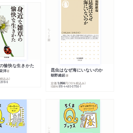
ちくま新書
の愉快な生きかた
昆虫はなぜ海にいないのか
栄洋
著
朝野維起
著
％税込み）
42819-6
定価:
円
（10％税込み）
1,056
ISBN:
978-4-480-07756-1
シリーズ・全集