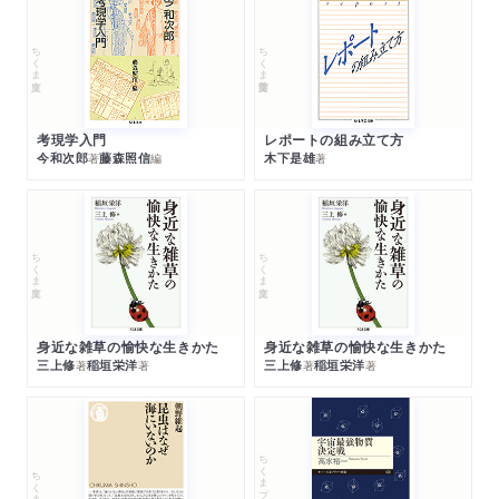
ちくま文庫
ちくま学芸文庫
考現学入門
レポートの組み立て方
今和次郎
藤森照信
木下是雄
著
編
著
ちくま文庫
ちくま文庫
身近な雑草の愉快な生きかた
身近な雑草の愉快な生きかた
三上修
稲垣栄洋
三上修
稲垣栄洋
著
著
著
著
ちくまプリマー新書
ちくま新書