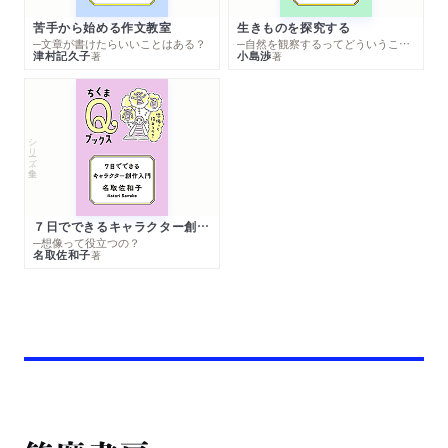
苦手から始める作文教室
生きものを探究する
─文章が書けたらいいことはある？
─自然を観察するってどういうこと？
津村記久子
小島渉
著
著
シリーズ・全集
７日でできるキャラクター創作入門
─想像って役立つの？
名取佐和子
著