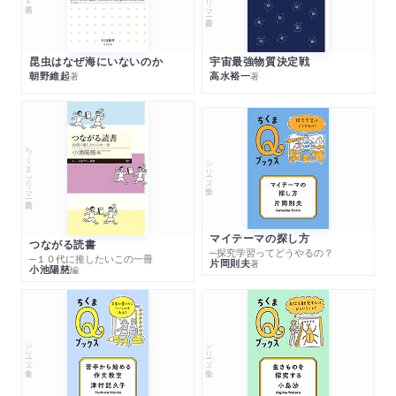
昆虫はなぜ海にいないのか
宇宙最強物質決定戦
朝野維起
高水裕一
著
著
ちくまプリマー新書
シリーズ・全集
マイテーマの探し方
つながる読書
─探究学習ってどうやるの？
─１０代に推したいこの一冊
片岡則夫
著
小池陽慈
編
シリーズ・全集
シリーズ・全集