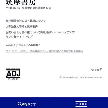
〒111-8755
東京都台東区蔵前2-5-3
会社概要
会社ロゴ・銘板について
太宰治賞
太宰治と筑摩書房
お問い合わせ
著作権について
出版目録
ソーシャルメディア
リンク集
サイトマップ
webちくま
ちくまの教科書
プライバシーポリシー
教科書採択の公正確保に関する基本方針
免責事項
PageTop
© Chikumashobo Ltd.
2024
All Rights Reserved.
本をさがす