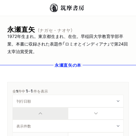
永瀬直矢
（ナガセ・ナオヤ）
1972年生まれ。東京都生まれ、在住。早稲田大学教育学部卒
業。本書に収録された表題作「ロミオとインディアナ」で第24回
太宰治賞受賞。
永瀬直矢
の本
1
1
─
全
1
件中
件を表示