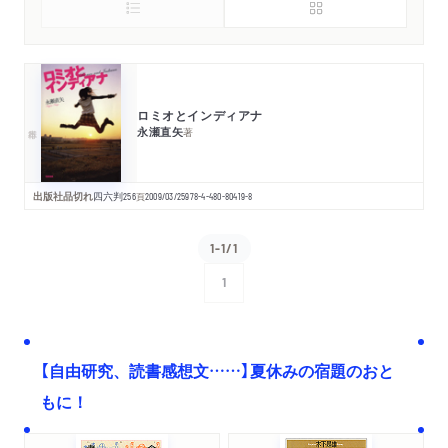
ロミオとインディアナ
永瀬直矢
著
出版社品切れ
四六判
256
頁
2009/03/25
978-4-480-80419-8
1-1/1
1
次へ
【自由研究、読書感想文……】夏休みの宿題のおと
もに！