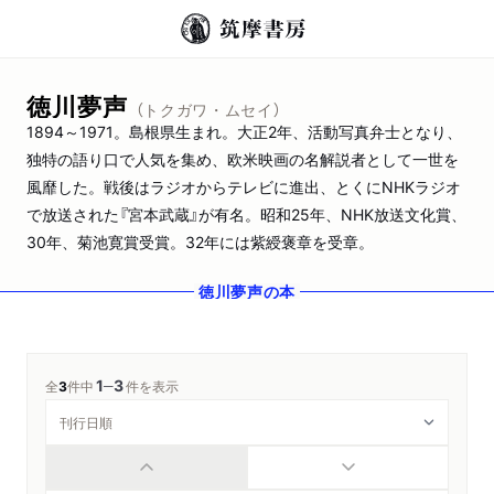
徳川夢声
（トクガワ・ムセイ）
1894～1971。島根県生まれ。大正2年、活動写真弁士となり、
独特の語り口で人気を集め、欧米映画の名解説者として一世を
風靡した。戦後はラジオからテレビに進出、とくにNHKラジオ
で放送された『宮本武蔵』が有名。昭和25年、NHK放送文化賞、
30年、菊池寛賞受賞。32年には紫綬褒章を受章。
徳川夢声
の本
1
3
─
全
3
件中
件を表示