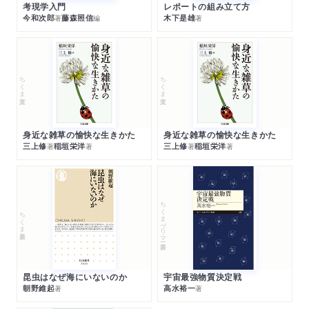
考現学入門
レポートの組み立て方
今和次郎
藤森照信
木下是雄
著
編
著
ちくま文庫
ちくま文庫
身近な雑草の愉快な生きかた
身近な雑草の愉快な生きかた
三上修
稲垣栄洋
三上修
稲垣栄洋
著
著
著
著
ちくまプリマー新書
ちくま新書
昆虫はなぜ海にいないのか
宇宙最強物質決定戦
朝野維起
高水裕一
著
著