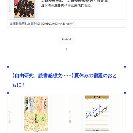
文藝怪談実話 文豪怪談傑作選・特別篇
ちくま文庫
山下清
遠藤周作
三浦朱門
著
著
著
ほか
出版社品切れ
文庫判
400
頁
2008/07/09
978-4-480-42461-7
1-3/3
1
次へ
【自由研究、読書感想文……】夏休みの宿題のおと
もに！
ちくま文庫
ちくま学芸文庫