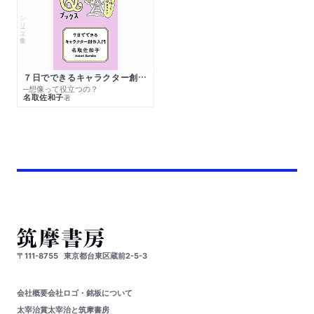
シリーズ・全集
７日でできるキャラクター創作入門
─想像って役立つの？
名取佐和子
著
〒111-8755
東京都台東区蔵前2-5-3
会社概要
会社ロゴ・銘板について
太宰治賞
太宰治と筑摩書房