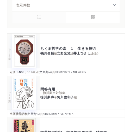
ちくま哲学の森 １ 生きる技術
ちくま文庫
鶴見俊輔
安野光雅
井上ひさし
編
編
編
ほか
定価:
1,320
円
（10％税込）
文庫判
432
頁
2011/09/07
978-4-480-42861-5
問答有用
ちくま文庫
─徳川夢声対談集
徳川夢声
阿川佐和子
著
編
出版社品切れ
文庫判
448
頁
2010/11/10
978-4-480-42769-4