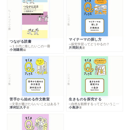
ちくまプリマー新書
シリーズ・全集
マイテーマの探し方
つながる読書
─探究学習ってどうやるの？
─１０代に推したいこの一冊
片岡則夫
著
小池陽慈
編
シリーズ・全集
シリーズ・全集
苦手から始める作文教室
生きものを探究する
─文章が書けたらいいことはある？
─自然を観察するってどういうこと？
津村記久子
小島渉
著
著