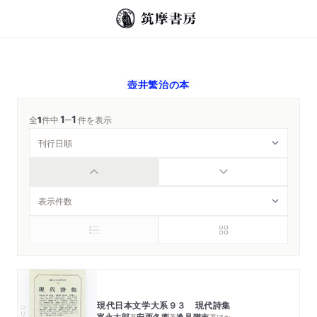
壺井繁治
の本
1
1
─
全
1
件中
件を表示
現代日本文学大系９３ 現代詩集
シリーズ・全集
富永太郎
安西冬衞
逸見猶吉
著
著
著
ほか