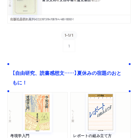
出版社品切れ
菊判
432
頁
1973/04/10
978-4-480-10093-1
1-1/1
1
次へ
【自由研究、読書感想文……】夏休みの宿題のおと
もに！
ちくま文庫
ちくま学芸文庫
考現学入門
レポートの組み立て方