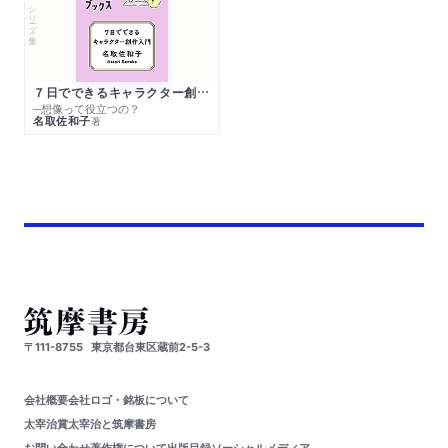
シリーズ・全集
７日でできるキャラクター創作入門
─想像って役立つの？
名取佐和子
著
〒111-8755
東京都台東区蔵前2-5-3
会社概要
会社ロゴ・銘板について
太宰治賞
太宰治と筑摩書房
お問い合わせ
著作権について
出版目録
ソーシャルメディア