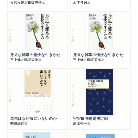
今和次郎
藤森照信
木下是雄
著
編
著
ちくま文庫
ちくま文庫
身近な雑草の愉快な生きかた
身近な雑草の愉快な生きかた
三上修
稲垣栄洋
三上修
稲垣栄洋
著
著
著
著
ちくまプリマー新書
ちくま新書
昆虫はなぜ海にいないのか
宇宙最強物質決定戦
朝野維起
高水裕一
著
著