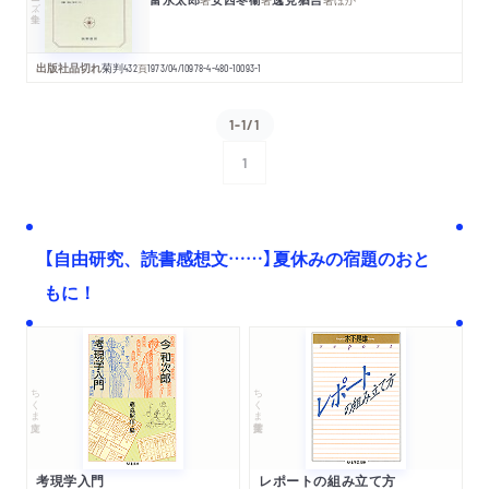
出版社品切れ
菊判
432
頁
1973/04/10
978-4-480-10093-1
1-1/1
1
次へ
【自由研究、読書感想文……】夏休みの宿題のおと
もに！
ちくま文庫
ちくま学芸文庫
考現学入門
レポートの組み立て方