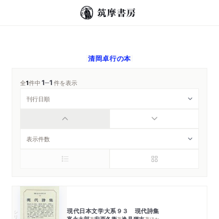
清岡卓行
の本
1
1
─
全
1
件中
件を表示
現代日本文学大系９３ 現代詩集
シリーズ・全集
富永太郎
安西冬衞
逸見猶吉
著
著
著
ほか