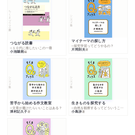
ちくまプリマー新書
シリーズ・全集
マイテーマの探し方
つながる読書
─探究学習ってどうやるの？
─１０代に推したいこの一冊
片岡則夫
著
小池陽慈
編
シリーズ・全集
シリーズ・全集
苦手から始める作文教室
生きものを探究する
─文章が書けたらいいことはある？
─自然を観察するってどういうこと？
津村記久子
小島渉
著
著