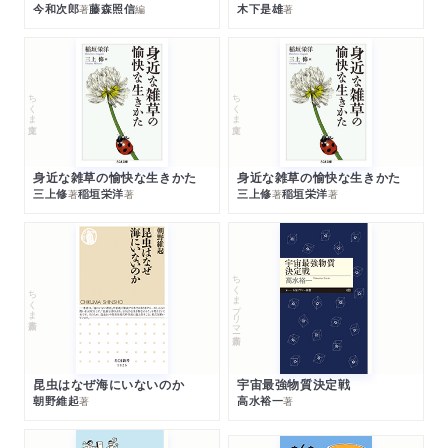
今和次郎
藤森照信
木下是雄
著
編
著
ちくま文庫
ちくま文庫
身近な雑草の愉快な生きかた
身近な雑草の愉快な生きかた
三上修
稲垣栄洋
三上修
稲垣栄洋
著
著
著
著
ちくまプリマー新書
ちくま新書
昆虫はなぜ海にいないのか
宇宙最強物質決定戦
朝野維起
高水裕一
著
著