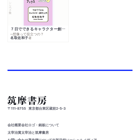
シリーズ・全集
７日でできるキャラクター創作入門
─想像って役立つの？
名取佐和子
著
〒111-8755
東京都台東区蔵前2-5-3
会社概要
会社ロゴ・銘板について
太宰治賞
太宰治と筑摩書房
お問い合わせ
著作権について
出版目録
ソーシャルメディア