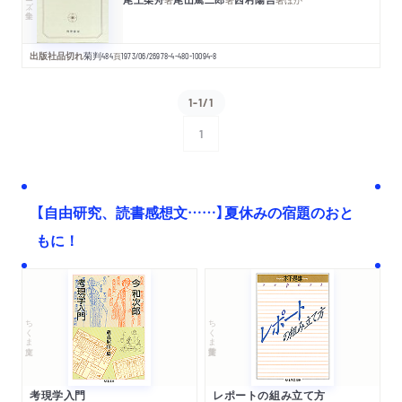
出版社品切れ
菊判
484
頁
1973/06/26
978-4-480-10094-8
1-1/1
1
次へ
【自由研究、読書感想文……】夏休みの宿題のおと
もに！
ちくま文庫
ちくま学芸文庫
考現学入門
レポートの組み立て方