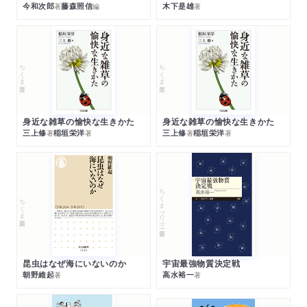
今和次郎
藤森照信
木下是雄
著
編
著
ちくま文庫
ちくま文庫
身近な雑草の愉快な生きかた
身近な雑草の愉快な生きかた
三上修
稲垣栄洋
三上修
稲垣栄洋
著
著
著
著
ちくまプリマー新書
ちくま新書
昆虫はなぜ海にいないのか
宇宙最強物質決定戦
朝野維起
高水裕一
著
著