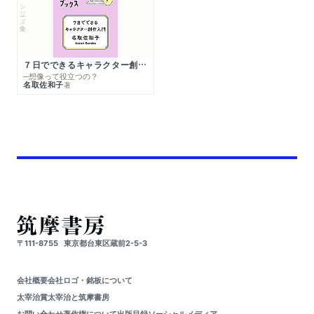
シリーズ・全集
７日でできるキャラクター創作入門
─想像って役立つの？
名取佐和子
著
〒111-8755
東京都台東区蔵前2-5-3
会社概要
会社ロゴ・銘板について
太宰治賞
太宰治と筑摩書房
お問い合わせ
著作権について
出版目録
ソーシャルメディア