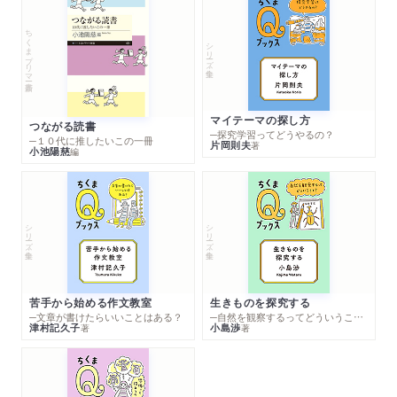
ちくまプリマー新書
シリーズ・全集
マイテーマの探し方
つながる読書
─探究学習ってどうやるの？
─１０代に推したいこの一冊
片岡則夫
著
小池陽慈
編
シリーズ・全集
シリーズ・全集
苦手から始める作文教室
生きものを探究する
─文章が書けたらいいことはある？
─自然を観察するってどういうこと？
津村記久子
小島渉
著
著