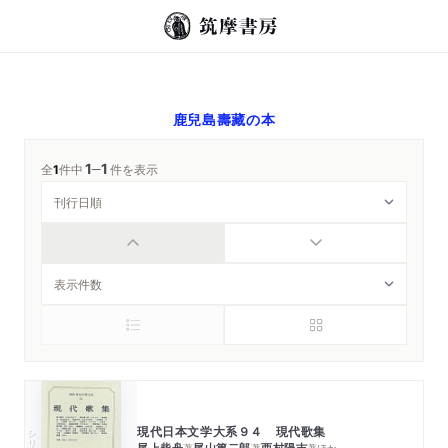
鹿兒島壽藏
の本
1
1
─
全
1
件中
件を表示
現代日本文学大系９４ 現代歌集
シリーズ・全集
尾上柴舟
尾山篤二郎
西村陽吉
著
著
著
ほか