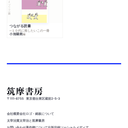
ちくまプリマー新書
つながる読書
─１０代に推したいこの一冊
小池陽慈
編
〒111-8755
東京都台東区蔵前2-5-3
会社概要
会社ロゴ・銘板について
太宰治賞
太宰治と筑摩書房
お問い合わせ
著作権について
出版目録
ソーシャルメディア