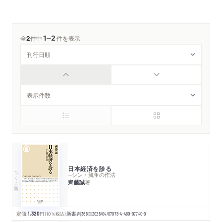
1
2
─
全
2
件中
件を表示
日本経済を診る
ちくま新書
─シン・競争の作法
齊藤誠
著
定価:
1,320
円
（10％税込）
新書判
368
頁
2026/04/07
978-4-480-07740-0