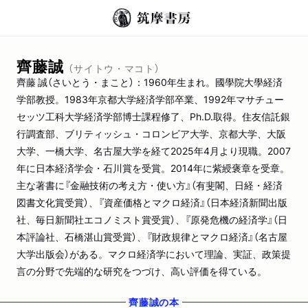
齊藤誠
（サイトウ・マコト）
齊藤 誠（さいとう・まこと）：1960年生まれ。國學院大學経済
学部教授。1983年京都大学経済学部卒業、1992年マサチュー
セッツ工科大学経済学部博士課程修了、Ph.D.取得。住友信託銀
行調査部、ブリティッシュ・コロンビア大学、京都大学、大阪
大学、一橋大学、名古屋大学を経て2025年4月より現職。2007
年に日本経済学会・石川賞を受賞。2014年に紫綬褒章を受章。
主な著書に『金融技術の考え方・使い方』（有斐閣、日経・経済
図書文化賞受賞）、『資産価格とマクロ経済』（日本経済新聞出版
社、毎日新聞社エコノミスト賞受賞）、『原発危機の経済学』（日
本評論社、石橋湛山賞受賞）、『財政規律とマクロ経済』（名古屋
大学出版会）がある。マクロ経済学において理論、実証、政策提
言の分野で先端的な研究をつづけ、高い評価を得ている。
齊藤誠
の本