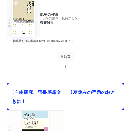
競争の作法
ちくま新書
─いかに働き、投資するか
齊藤誠
著
出版社品切れ
新書判
240
頁
2010/06/07
978-4-480-06551-3
1-2/2
1
次へ
【自由研究、読書感想文……】夏休みの宿題のおと
もに！