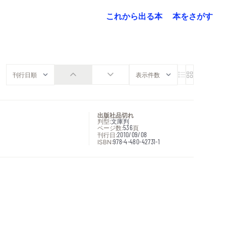
これから出る本
本をさがす
出版社品切れ
判型:
文庫判
ページ数:
536
頁
刊行日:
2010/09/08
ISBN:
978-4-480-42731-1
次へ