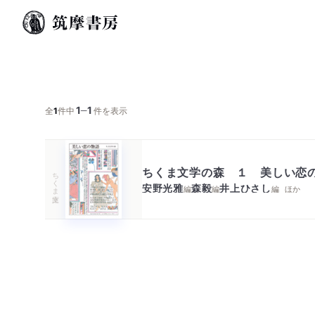
1
1
─
全
1
件中
件を表示
ちくま文学の森 １ 美しい恋
ちくま文庫
安野光雅
森毅
井上ひさし
編
編
編
ほか