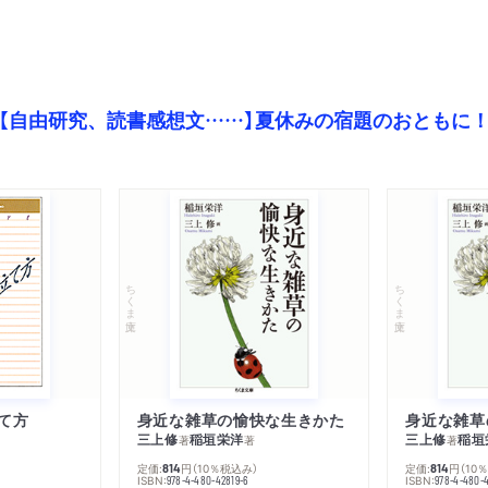
【自由研究、読書感想文……】夏休みの宿題のおともに
ちくま文庫
ちくま文庫
て方
身近な雑草の愉快な生きかた
身近な雑草
三上修
稲垣栄洋
三上修
稲垣
著
著
著
定価:
円
（10％税込み）
定価:
円
（10
814
814
ISBN:
ISBN:
978-4-480-42819-6
978-4-480-