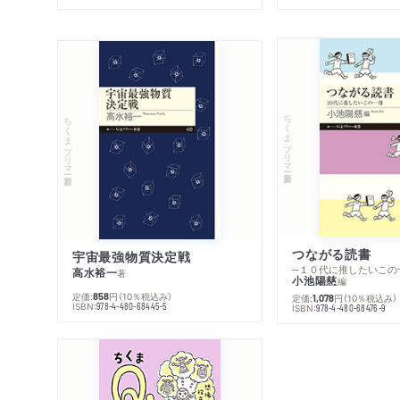
ちくまプリマー新書
ちくまプリマー新書
つながる読書
宇宙最強物質決定戦
─１０代に推したいこの
高水裕一
著
小池陽慈
編
定価:
円
（10％税込み）
858
定価:
円
（10％税込み）
1,078
ISBN:
978-4-480-68445-5
ISBN:
978-4-480-68476-9