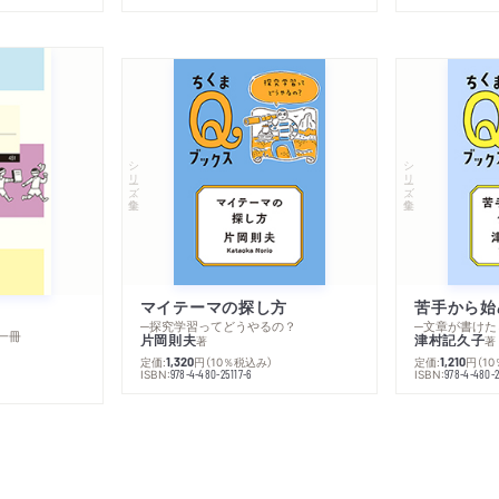
シリーズ・全集
シリーズ・全集
マイテーマの探し方
苦手から始
─探究学習ってどうやるの？
─文章が書けた
一冊
片岡則夫
津村記久子
著
著
定価:
円
（10％税込み）
定価:
円
（1
1,320
1,210
ISBN:
ISBN:
978-4-480-25117-6
978-4-480-2