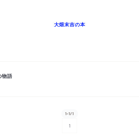
大畑末吉
の本
の物語
1-1/1
1