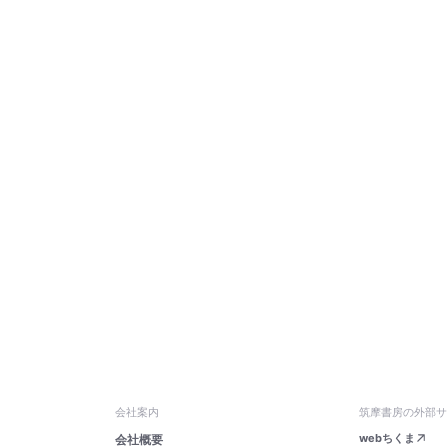
会社案内
筑摩書房の外部サ
webちくま
会社概要