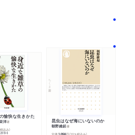
！
ちくま新書
の愉快な生きかた
昆虫はなぜ海にいないのか
栄洋
著
朝野維起
著
％税込み）
42819-6
定価:
円
（10％税込み）
1,056