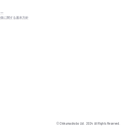
シー
確保に関する基本方針
© Chikumashobo Ltd.
2024
All Rights Reserved.