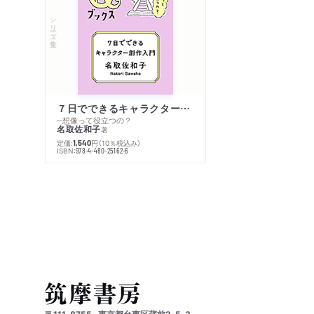
シリーズ・全集
７日でできるキャラクター創作入門
─想像って役立つの？
名取佐和子
著
定価:
円
（10％税込み）
1,540
ISBN:
978-4-480-25162-6