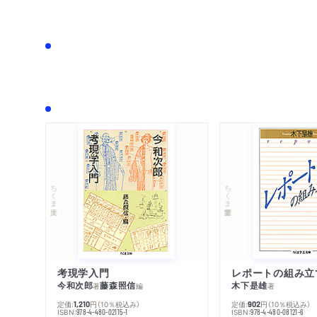
ちくま文庫
ちくま学芸文庫
考現学入門
レポートの組み立
今和次郎
藤森照信
木下是雄
著
編
著
定価:
円
（10％税込み）
定価:
円
（10％税込み）
1,210
902
ISBN:
ISBN:
978-4-480-02115-1
978-4-480-08121-6