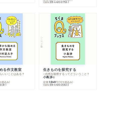
ISBN:
978-4-480-07756-1
シリーズ・全集
める作文教室
生きものを探究する
らいいことはある？
─自然を観察するってどういうこと？
小島渉
著
0％税込み）
定価:
円
（10％税込み）
1,540
ISBN:
5138-1
978-4-480-25163-3