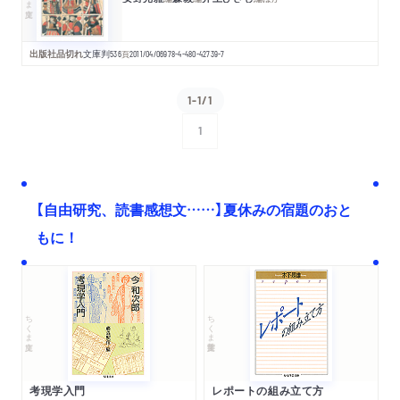
出版社品切れ
文庫判
536
頁
2011/04/06
978-4-480-42739-7
1-1/1
1
次へ
【自由研究、読書感想文……】夏休みの宿題のおと
もに！
ちくま文庫
ちくま学芸文庫
考現学入門
レポートの組み立て方