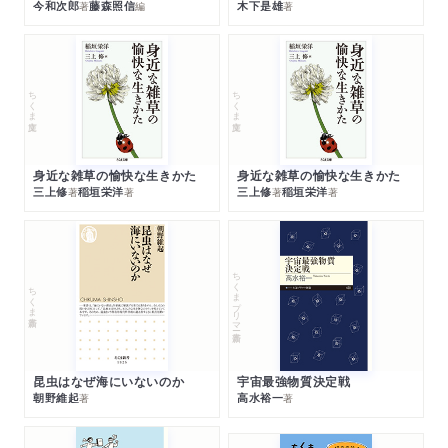
今和次郎
藤森照信
木下是雄
著
編
著
ちくま文庫
ちくま文庫
身近な雑草の愉快な生きかた
身近な雑草の愉快な生きかた
三上修
稲垣栄洋
三上修
稲垣栄洋
著
著
著
著
ちくまプリマー新書
ちくま新書
昆虫はなぜ海にいないのか
宇宙最強物質決定戦
朝野維起
高水裕一
著
著