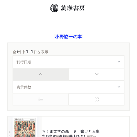
小野協一
の本
1
1
─
全
1
件中
件を表示
ちくま文学の森 ９ 賭けと人生
ちくま文庫
安野光雅
森毅
井上ひさし
編
編
編
ほか