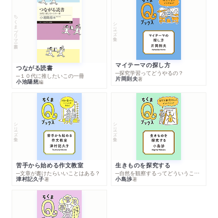
ちくまプリマー新書
シリーズ・全集
マイテーマの探し方
つながる読書
─探究学習ってどうやるの？
─１０代に推したいこの一冊
片岡則夫
著
小池陽慈
編
シリーズ・全集
シリーズ・全集
苦手から始める作文教室
生きものを探究する
─文章が書けたらいいことはある？
─自然を観察するってどういうこと？
津村記久子
小島渉
著
著