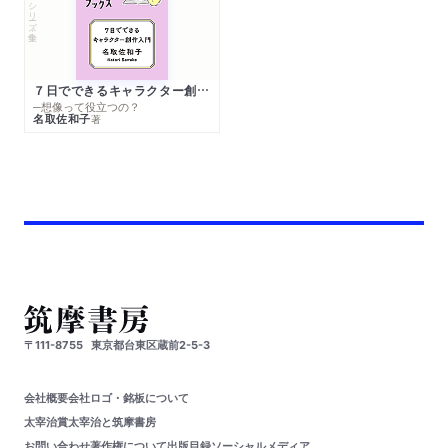
シリーズ・全集
７日でできるキャラクター創作入門
─想像って役立つの？
名取佐和子
著
〒111-8755
東京都台東区蔵前2-5-3
会社概要
会社ロゴ・銘板について
太宰治賞
太宰治と筑摩書房
お問い合わせ
著作権について
出版目録
ソーシャルメディア