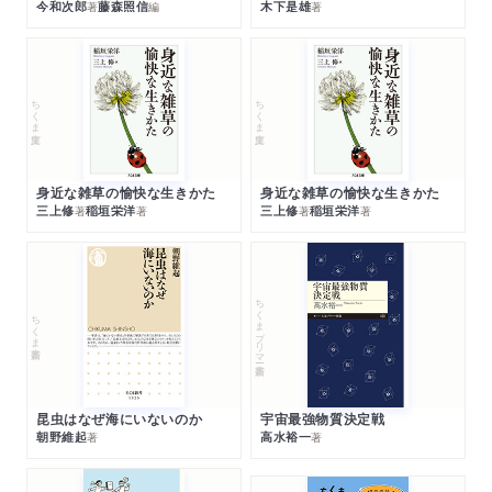
今和次郎
藤森照信
木下是雄
著
編
著
ちくま文庫
ちくま文庫
身近な雑草の愉快な生きかた
身近な雑草の愉快な生きかた
三上修
稲垣栄洋
三上修
稲垣栄洋
著
著
著
著
ちくまプリマー新書
ちくま新書
昆虫はなぜ海にいないのか
宇宙最強物質決定戦
朝野維起
高水裕一
著
著