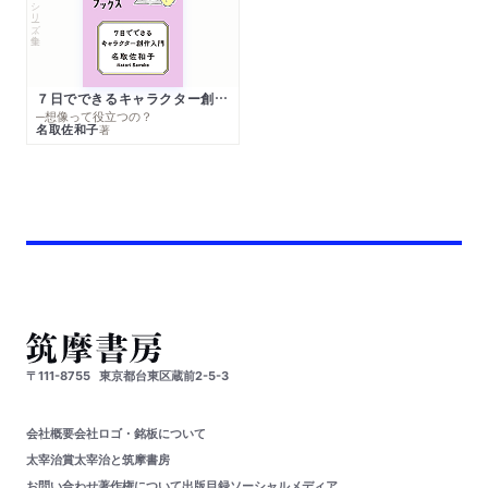
シリーズ・全集
７日でできるキャラクター創作入門
─想像って役立つの？
名取佐和子
著
〒111-8755
東京都台東区蔵前2-5-3
会社概要
会社ロゴ・銘板について
太宰治賞
太宰治と筑摩書房
お問い合わせ
著作権について
出版目録
ソーシャルメディア