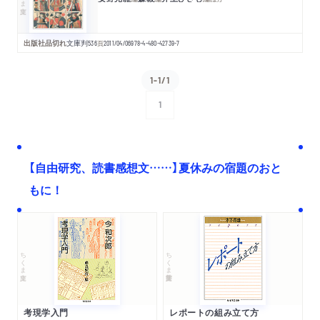
出版社品切れ
文庫判
536
頁
2011/04/06
978-4-480-42739-7
1-1/1
1
次へ
【自由研究、読書感想文……】夏休みの宿題のおと
もに！
ちくま文庫
ちくま学芸文庫
考現学入門
レポートの組み立て方