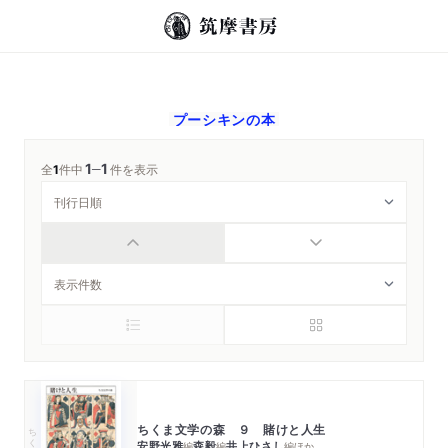
プーシキン
の本
1
1
─
全
1
件中
件を表示
ちくま文学の森 ９ 賭けと人生
ちくま文庫
安野光雅
森毅
井上ひさし
編
編
編
ほか