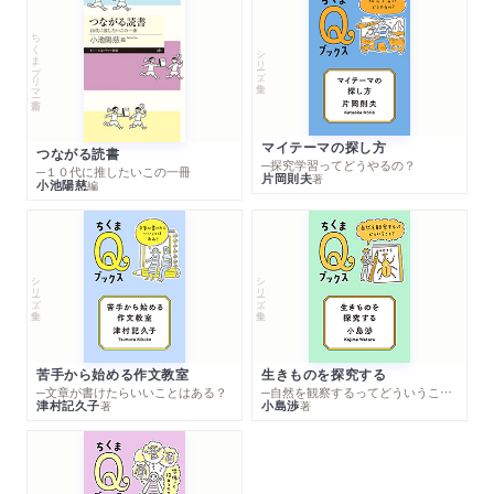
ちくまプリマー新書
シリーズ・全集
マイテーマの探し方
つながる読書
─探究学習ってどうやるの？
─１０代に推したいこの一冊
片岡則夫
著
小池陽慈
編
シリーズ・全集
シリーズ・全集
苦手から始める作文教室
生きものを探究する
─文章が書けたらいいことはある？
─自然を観察するってどういうこと？
津村記久子
小島渉
著
著