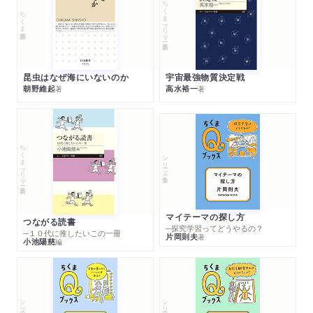
ちくまプリマー新書
ちくま新書
昆虫はなぜ海にいないのか
宇宙最強物質決定戦
朝野維起
高水裕一
著
著
ちくまプリマー新書
シリーズ・全集
マイテーマの探し方
つながる読書
─探究学習ってどうやるの？
─１０代に推したいこの一冊
片岡則夫
著
小池陽慈
編
シリーズ・全集
シリーズ・全集