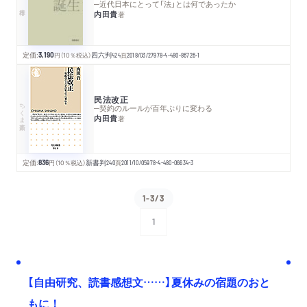
─近代日本にとって「法」とは何であったか
内田貴
著
定価:
3,190
円
（10％税込）
四六判
424
頁
2018/03/27
978-4-480-86726-1
民法改正
ちくま新書
─契約のルールが百年ぶりに変わる
内田貴
著
定価:
836
円
（10％税込）
新書判
240
頁
2011/10/05
978-4-480-06634-3
1-3/3
1
次へ
【自由研究、読書感想文……】夏休みの宿題のおと
もに！