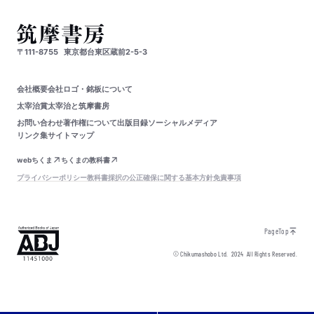
〒111-8755
東京都台東区蔵前2-5-3
会社概要
会社ロゴ・銘板について
太宰治賞
太宰治と筑摩書房
お問い合わせ
著作権について
出版目録
ソーシャルメディア
リンク集
サイトマップ
webちくま
ちくまの教科書
プライバシーポリシー
教科書採択の公正確保に関する基本方針
免責事項
PageTop
© Chikumashobo Ltd.
2024
All Rights Reserved.