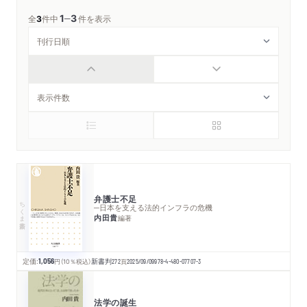
1
3
─
全
3
件中
件を表示
弁護士不足
ちくま新書
─日本を支える法的インフラの危機
内田貴
編著
定価:
1,056
円
（10％税込）
新書判
272
頁
2025/09/09
978-4-480-07707-3
法学の誕生