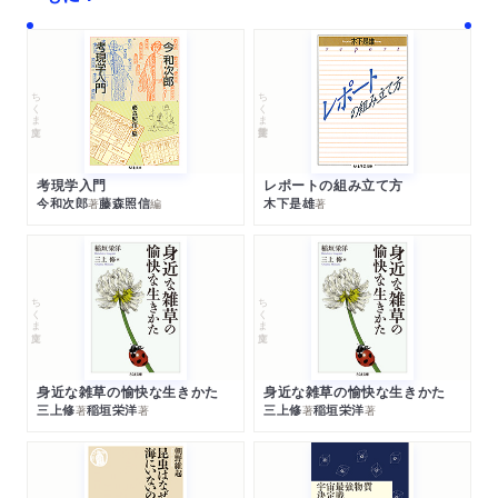
ちくま文庫
ちくま学芸文庫
考現学入門
レポートの組み立て方
今和次郎
藤森照信
木下是雄
著
編
著
ちくま文庫
ちくま文庫
身近な雑草の愉快な生きかた
身近な雑草の愉快な生きかた
三上修
稲垣栄洋
三上修
稲垣栄洋
著
著
著
著