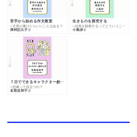
苦手から始める作文教室
生きものを探究する
─文章が書けたらいいことはある？
─自然を観察するってどういうこと？
津村記久子
小島渉
著
著
シリーズ・全集
７日でできるキャラクター創作入門
─想像って役立つの？
名取佐和子
著