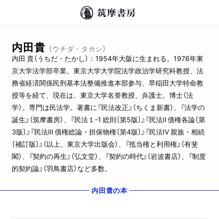
内田貴
（ウチダ・タカシ）
内田 貴（うちだ・たかし）：1954年大阪に生まれる。1976年東
京大学法学部卒業。東京大学大学院法学政治学研究科教授、法
務省経済関係民刑基本法整備推進本部参与、早稲田大学特命教
授等を経て、現在は、東京大学名誉教授、弁護士。博士（法
学）。専門は民法学。著書に『民法改正』（ちくま新書）、『法学の
誕生』（筑摩書房）、『民法１-1 総則〔第5版〕』『民法Ⅱ 債権各論〔第
3版〕』『民法Ⅲ 債権総論・担保物権〔第4版〕』『民法Ⅳ 親族・相続
〔補訂版〕』（以上、東京大学出版会）、『抵当権と利用権』（有斐
閣）、『契約の再生』（弘文堂）、『契約の時代』（岩波書店）、『制度
的契約論』（羽鳥書店）など多数。
内田貴
の本