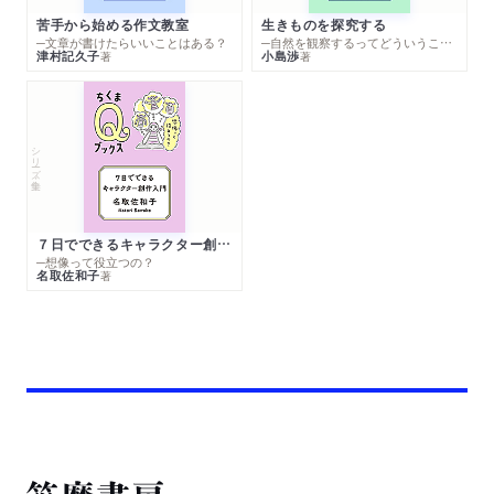
苦手から始める作文教室
生きものを探究する
─文章が書けたらいいことはある？
─自然を観察するってどういうこと？
津村記久子
小島渉
著
著
シリーズ・全集
７日でできるキャラクター創作入門
─想像って役立つの？
名取佐和子
著