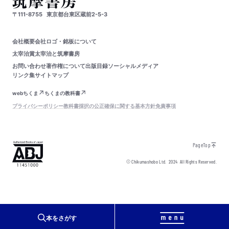
〒111-8755
東京都台東区蔵前2-5-3
会社概要
会社ロゴ・銘板について
太宰治賞
太宰治と筑摩書房
お問い合わせ
著作権について
出版目録
ソーシャルメディア
リンク集
サイトマップ
webちくま
ちくまの教科書
プライバシーポリシー
教科書採択の公正確保に関する基本方針
免責事項
PageTop
© Chikumashobo Ltd.
2024
All Rights Reserved.
本をさがす