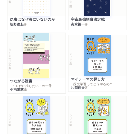
昆虫はなぜ海にいないのか
宇宙最強物質決定戦
朝野維起
高水裕一
著
著
ちくまプリマー新書
シリーズ・全集
マイテーマの探し方
つながる読書
─探究学習ってどうやるの？
─１０代に推したいこの一冊
片岡則夫
著
小池陽慈
編
シリーズ・全集
シリーズ・全集