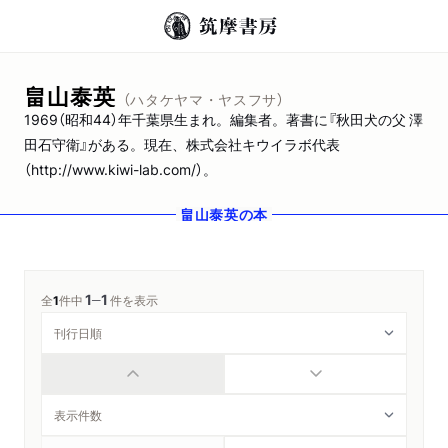
畠山泰英
（ハタケヤマ・ヤスフサ）
1969（昭和44）年千葉県生まれ。編集者。著書に『秋田犬の父 澤
田石守衛』がある。現在、株式会社キウイラボ代表
（http://www.kiwi-lab.com/）。
畠山泰英
の本
1
1
─
全
1
件中
件を表示