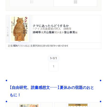
クマにあったらどうするか
ちくま文庫
─アイヌ民族最後の狩人 姉崎等
姉崎等
片山龍峯
畠山泰英
著
聞き書き
編
定価:
924
円
（10％税込）
文庫判
368
頁
2014/03/10
978-4-480-43148-6
1-1/1
1
次へ
【自由研究、読書感想文……】夏休みの宿題のおと
もに！