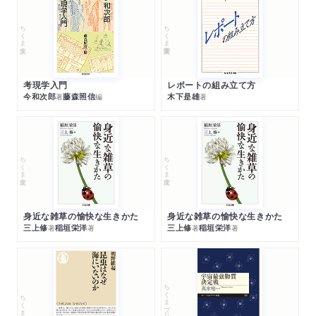
ちくま文庫
ちくま学芸文庫
考現学入門
レポートの組み立て方
今和次郎
藤森照信
木下是雄
著
編
著
ちくま文庫
ちくま文庫
身近な雑草の愉快な生きかた
身近な雑草の愉快な生きかた
三上修
稲垣栄洋
三上修
稲垣栄洋
著
著
著
著
ちくまプリマー新書
ちくま新書