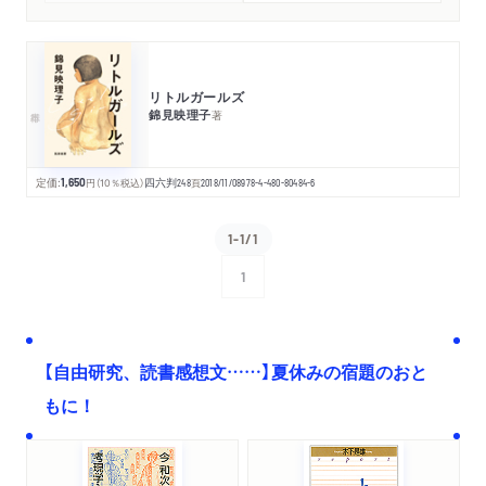
リトルガールズ
錦見映理子
著
定価:
1,650
円
（10％税込）
四六判
248
頁
2018/11/08
978-4-480-80484-6
1-1/1
1
次へ
【自由研究、読書感想文……】夏休みの宿題のおと
もに！