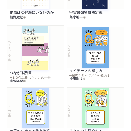
昆虫はなぜ海にいないのか
宇宙最強物質決定戦
朝野維起
高水裕一
著
著
ちくまプリマー新書
シリーズ・全集
マイテーマの探し方
つながる読書
─探究学習ってどうやるの？
─１０代に推したいこの一冊
片岡則夫
著
小池陽慈
編
シリーズ・全集
シリーズ・全集
苦手から始める作文教室
生きものを探究する