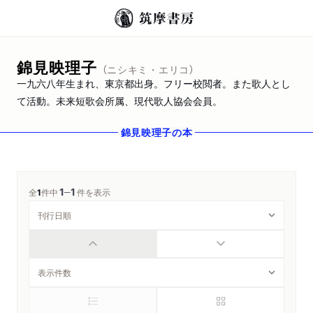
錦見映理子
（ニシキミ・エリコ）
一九六八年生まれ、東京都出身。フリー校閲者。また歌人とし
て活動。未来短歌会所属、現代歌人協会会員。
錦見映理子
の本
1
1
─
全
1
件中
件を表示