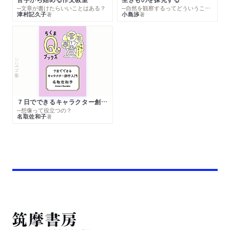
─文章が書けたらいいことはある？
─自然を観察するってどういうこと？
津村記久子
小島渉
著
著
シリーズ・全集
７日でできるキャラクター創作入門
─想像って役立つの？
名取佐和子
著