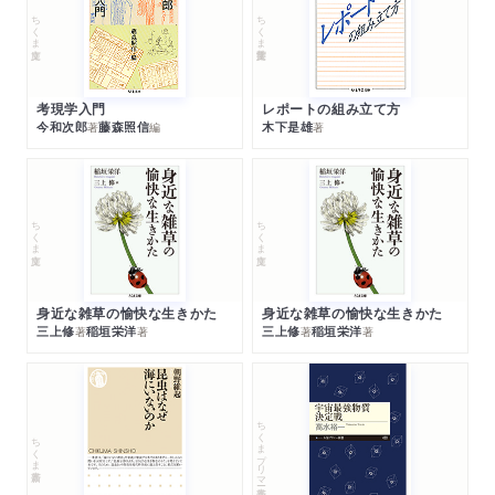
ちくま文庫
ちくま学芸文庫
考現学入門
レポートの組み立て方
今和次郎
藤森照信
木下是雄
著
編
著
ちくま文庫
ちくま文庫
身近な雑草の愉快な生きかた
身近な雑草の愉快な生きかた
三上修
稲垣栄洋
三上修
稲垣栄洋
著
著
著
著
ちくまプリマー新書
ちくま新書