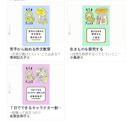
シリーズ・全集
シリーズ・全集
苦手から始める作文教室
生きものを探究する
─文章が書けたらいいことはある？
─自然を観察するってどういうこと？
津村記久子
小島渉
著
著
シリーズ・全集
７日でできるキャラクター創作入門
─想像って役立つの？
名取佐和子
著