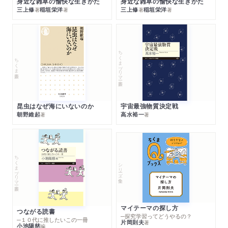
身近な雑草の愉快な生きかた
身近な雑草の愉快な生きかた
三上修
稲垣栄洋
三上修
稲垣栄洋
著
著
著
著
ちくまプリマー新書
ちくま新書
昆虫はなぜ海にいないのか
宇宙最強物質決定戦
朝野維起
高水裕一
著
著
ちくまプリマー新書
シリーズ・全集
マイテーマの探し方
つながる読書
─探究学習ってどうやるの？
─１０代に推したいこの一冊
片岡則夫
著
小池陽慈
編