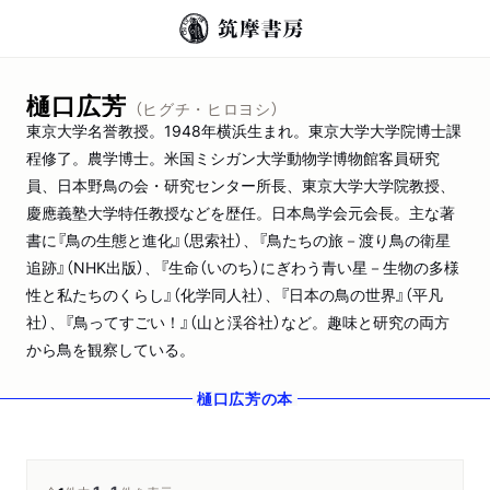
樋口広芳
（ヒグチ・ヒロヨシ）
東京大学名誉教授。1948年横浜生まれ。東京大学大学院博士課
程修了。農学博士。米国ミシガン大学動物学博物館客員研究
員、日本野鳥の会・研究センター所長、東京大学大学院教授、
慶應義塾大学特任教授などを歴任。日本鳥学会元会長。主な著
書に『鳥の生態と進化』（思索社）、『鳥たちの旅－渡り鳥の衛星
追跡』（NHK出版）、『生命（いのち）にぎわう青い星－生物の多様
性と私たちのくらし』（化学同人社）、『日本の鳥の世界』（平凡
社）、『鳥ってすごい！』（山と渓谷社）など。趣味と研究の両方
から鳥を観察している。
樋口広芳
の本