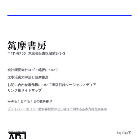
〒111-8755
東京都台東区蔵前2-5-3
会社概要
会社ロゴ・銘板について
太宰治賞
太宰治と筑摩書房
お問い合わせ
著作権について
出版目録
ソーシャルメディア
リンク集
サイトマップ
webちくま
ちくまの教科書
プライバシーポリシー
教科書採択の公正確保に関する基本方針
免責事項
PageTop