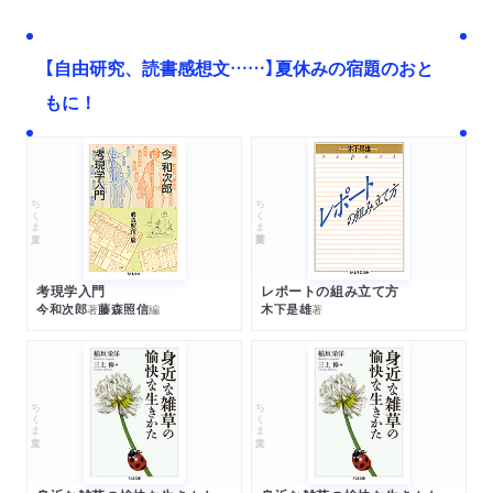
【自由研究、読書感想文……】夏休みの宿題のおと
もに！
ちくま文庫
ちくま学芸文庫
考現学入門
レポートの組み立て方
今和次郎
藤森照信
木下是雄
著
編
著
ちくま文庫
ちくま文庫