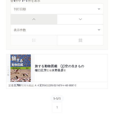
1
1
─
全
1
件中
件を表示
旅する動物図鑑 ②空の生きもの
シリーズ・全集
樋口広芳
水野昌彦
監修
著
定価:
2,750
円
（10％税込）
Ａ４変判
40
頁
2019/02/14
978-4-480-86087-3
1-1/1
1
次へ