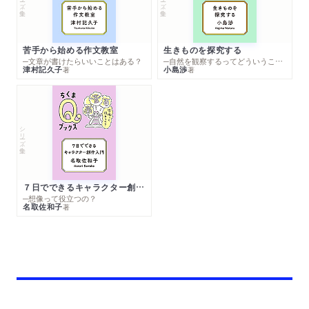
苦手から始める作文教室
生きものを探究する
─文章が書けたらいいことはある？
─自然を観察するってどういうこと？
津村記久子
小島渉
著
著
シリーズ・全集
７日でできるキャラクター創作入門
─想像って役立つの？
名取佐和子
著