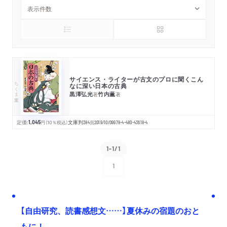
サイエンス・ライターが古文のプロに聞くこん
ちくま文庫
なに深い日本の古典
黒澤弘光
竹内薫
著
著
定価:
1,045
円
（10％税込）
文庫判
384
頁
2019/10/09
978-4-480-43618-4
1-1/1
1
次へ
【自由研究、読書感想文……】夏休みの宿題のおと
もに！