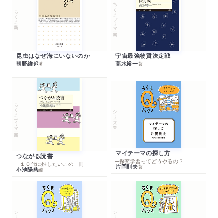
ちくまプリマー新書
ちくま新書
昆虫はなぜ海にいないのか
宇宙最強物質決定戦
朝野維起
高水裕一
著
著
ちくまプリマー新書
シリーズ・全集
マイテーマの探し方
つながる読書
─探究学習ってどうやるの？
─１０代に推したいこの一冊
片岡則夫
著
小池陽慈
編
シリーズ・全集
シリーズ・全集