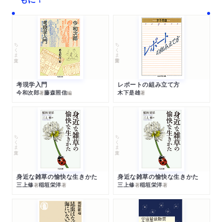
ちくま文庫
ちくま学芸文庫
考現学入門
レポートの組み立て方
今和次郎
藤森照信
木下是雄
著
編
著
ちくま文庫
ちくま文庫
身近な雑草の愉快な生きかた
身近な雑草の愉快な生きかた
三上修
稲垣栄洋
三上修
稲垣栄洋
著
著
著
著