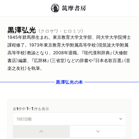
黒澤弘光
（クロサワ・ヒロミツ）
1945年群馬県生まれ。東京教育大学文学部、同大学大学院博士
課程修了。1973年東京教育大学附属高等学校（現筑波大学附属
高等学校）教諭となり、2008年退職。『現代漢和辞典』（大修館
書店）編纂、『広辞林』（三省堂）などの辞書や『日本名歌百選』（音
楽之友社）を執筆。
黒澤弘光
の本
1
1
─
全
1
件中
件を表示