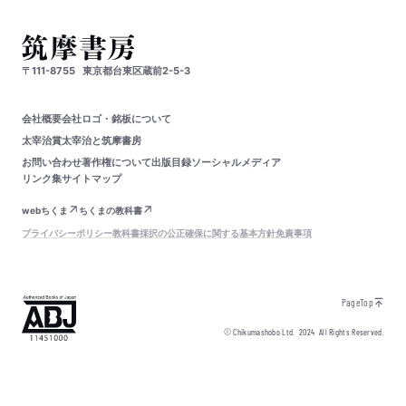
〒111-8755
東京都台東区蔵前2-5-3
会社概要
会社ロゴ・銘板について
太宰治賞
太宰治と筑摩書房
お問い合わせ
著作権について
出版目録
ソーシャルメディア
リンク集
サイトマップ
webちくま
ちくまの教科書
プライバシーポリシー
教科書採択の公正確保に関する基本方針
免責事項
PageTop
© Chikumashobo Ltd.
2024
All Rights Reserved.