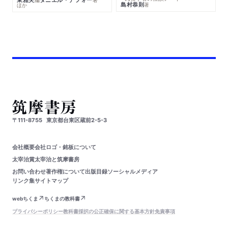
島村恭則
著
ほか
〒111-8755
東京都台東区蔵前2-5-3
会社概要
会社ロゴ・銘板について
太宰治賞
太宰治と筑摩書房
お問い合わせ
著作権について
出版目録
ソーシャルメディア
リンク集
サイトマップ
webちくま
ちくまの教科書
プライバシーポリシー
教科書採択の公正確保に関する基本方針
免責事項