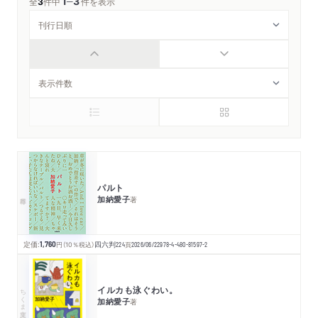
1
3
─
全
3
件中
件を表示
パルト
加納愛子
著
定価:
1,760
円
（10％税込）
四六判
224
頁
2026/06/22
978-4-480-81597-2
イルカも泳ぐわい。
ちくま文庫
加納愛子
著