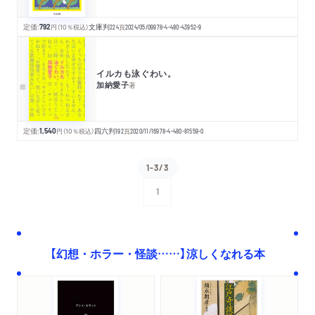
定価:
792
円
（10％税込）
文庫判
224
頁
2024/05/09
978-4-480-43952-9
イルカも泳ぐわい。
加納愛子
著
定価:
1,540
円
（10％税込）
四六判
192
頁
2020/11/16
978-4-480-81559-0
1-3/3
1
次へ
【幻想・ホラー・怪談……】涼しくなれる本