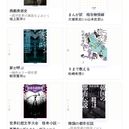
残酷美術史
まんが訳 稲生物怪録
─西洋世界の裏面をよみとく
池上英洋
著
大塚英志
山本忠宏
監修
編
ちくま文庫
家が呼ぶ
５まで数える
─物件ホラー傑作選
松崎有理
著
朝宮運河
編
ちくま文庫
ちくま文庫
世界幻想文学大全 怪奇小説精華
韓国の都市伝説
─民俗学者の怪談ノート
東雅夫
ダニエル・デフォー
編
著