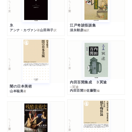
ちくま学芸文庫
ちくま文庫
江戸奇談怪談集
氷
須永朝彦
アンナ・カヴァン
山田和子
編訳
著
訳
ちくま文庫
ちくま新書
内田百閒集成 ３冥途
闇の日本美術
─冥途
内田百閒
佐藤聖
著
編
山本聡美
著
ちくま学芸文庫
ちくま新書