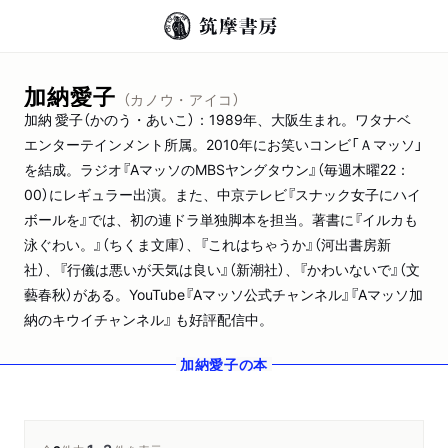
加納愛子
（カノウ・アイコ）
加納 愛子（かのう・あいこ）：1989年、大阪生まれ。ワタナベ
エンターテインメント所属。2010年にお笑いコンビ「Ａマッソ」
を結成。ラジオ『AマッソのMBSヤングタウン』（毎週木曜22：
00）にレギュラー出演。また、中京テレビ『スナック女子にハイ
ボールを』では、初の連ドラ単独脚本を担当。著書に『イルカも
泳ぐわい。』（ちくま文庫）、『これはちゃうか』（河出書房新
社）、『行儀は悪いが天気は良い』（新潮社）、『かわいないで』（文
藝春秋）がある。YouTube『Aマッソ公式チャンネル』『Aマッソ加
納のキウイチャンネル』 も好評配信中。
加納愛子
の本