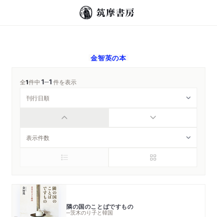
金智英
の本
1
1
─
全
1
件中
件を表示
隣の国のことばですもの
─茨木のり子と韓国