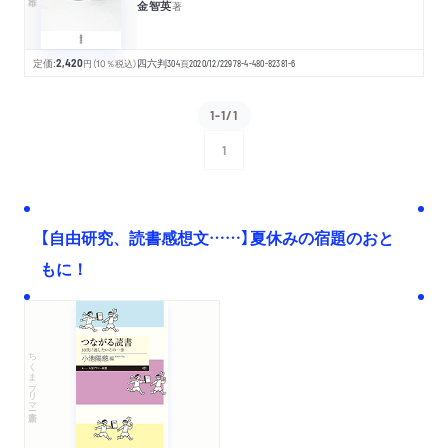
金智英
著
定価:
2,420
円
（10％税込）
四六判
304
頁
2020/12/22
978-4-480-82381-6
1-1/1
1
次へ
【自由研究、読書感想文……】夏休みの宿題のおと
もに！
ちくまプリマー新書