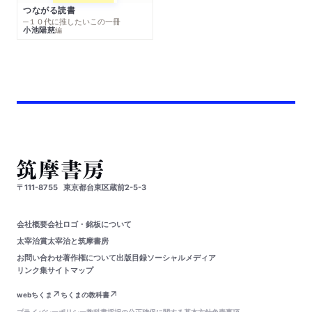
つながる読書
─１０代に推したいこの一冊
小池陽慈
編
〒111-8755
東京都台東区蔵前2-5-3
会社概要
会社ロゴ・銘板について
太宰治賞
太宰治と筑摩書房
お問い合わせ
著作権について
出版目録
ソーシャルメディア
リンク集
サイトマップ
webちくま
ちくまの教科書
プライバシーポリシー
教科書採択の公正確保に関する基本方針
免責事項