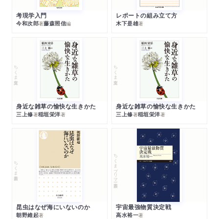
考現学入門
レポートの組み立て方
今和次郎
藤森照信
木下是雄
著
編
著
ちくま文庫
ちくま文庫
身近な雑草の愉快な生きかた
身近な雑草の愉快な生きかた
三上修
稲垣栄洋
三上修
稲垣栄洋
著
著
著
著
ちくまプリマー新書
ちくま新書
昆虫はなぜ海にいないのか
宇宙最強物質決定戦
朝野維起
高水裕一
著
著