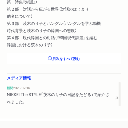
第一詩集『対話』）
第２部 対話から広がる世界（対話のはじまり
他者について）
第３部 茨木のり子とハングル（ハングルを学ぶ動機
時代背景と茨木のり子の韓国への態度）
第４部 現代韓国との対話（『韓国現代詩選』を編む
韓国における茨木のり子）
目次をすべて読む
メディア情報
新聞
2025/02/16
NIKKEI The STYLE「茨木のり子の日記をたどる」で紹介さ
れました。