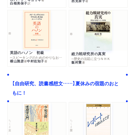
西見奈子
著
白根美保子
訳
英語のハノン 初級
総力戦研究所の真実
─スピーキングのためのやりなおし英文法スーパードリル
─歴史の法廷に立つＮＨＫ
横山雅彦
中村佐知子
著
著
飯村豊
著
【自由研究、読書感想文……】夏休みの宿題のおと
もに！
ちくま文庫
ちくま学芸文庫