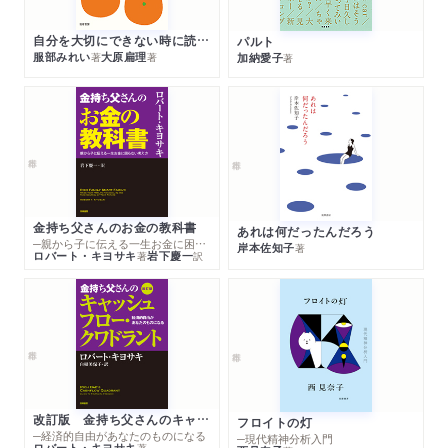
自分を大切にできない時に読む本
パルト
服部みれい
大原扁理
加納愛子
著
著
著
金持ち父さんのお金の教科書
あれは何だったんだろう
─親から子に伝える一生お金に困らない考え方
岸本佐知子
著
ロバート・キヨサキ
岩下慶一
著
訳
改訂版 金持ち父さんのキャッシュフロー・クワドラント
フロイトの灯
─経済的自由があなたのものになる
─現代精神分析入門
ロバート・キヨサキ
著