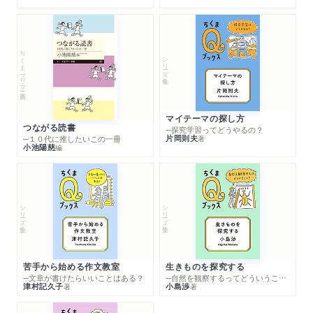
ちくまプリマー新書
シリーズ・全集
マイテーマの探し方
つながる読書
─探究学習ってどうやるの？
片岡則夫
著
─１０代に推したいこの一冊
小池陽慈
編
シリーズ・全集
シリーズ・全集
苦手から始める作文教室
生きものを探究する
─文章が書けたらいいことはある？
─自然を観察するってどういうこと？
津村記久子
小島渉
著
著