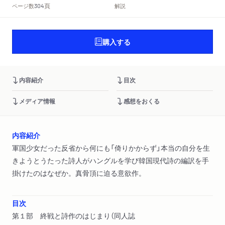
頁
ページ数
解説
304
購入する
内容紹介
目次
メディア情報
感想をおくる
内容紹介
軍国少女だった反省から何にも「倚りかからず」本当の自分を生
きようとうたった詩人がハングルを学び韓国現代詩の編訳を手
掛けたのはなぜか。真骨頂に迫る意欲作。
目次
第１部 終戦と詩作のはじまり（同人誌