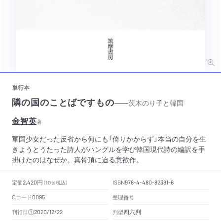
単行本
隣の国のことばですもの
——茨木のり子と韓国
金智英
著
軍国少女だった反省から何にも「倚りかからず」本当の自分を生
きようとうたった詩人がハングルを学び韓国現代詩の編訳を手
掛けたのはなぜか。真骨頂に迫る意欲作。
円
定価
ISBN
2,420
（10％税込）
978-4-480-82381-6
Cコード
整理番号
0095
四六判
刊行日
判型
2020/12/22