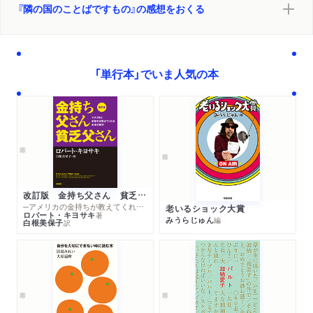
『隣の国のことばですもの』の感想をおくる
「単行本」でいま人気の本
改訂版 金持ち父さん 貧乏父さん
─アメリカの金持ちが教えてくれるお金の哲学
老いるショック大賞
ロバート・キヨサキ
著
みうらじゅん
編
白根美保子
訳