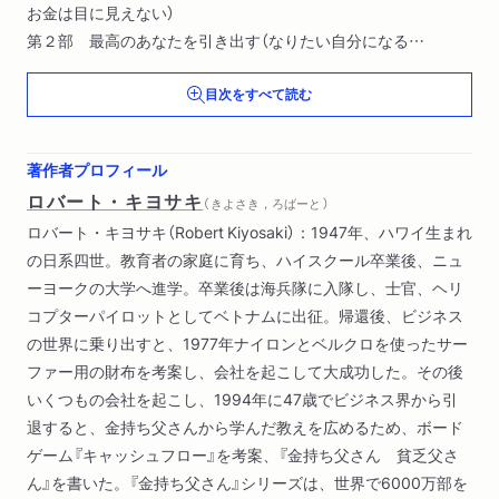
お金は目に見えない）
第２部 最高のあなたを引き出す（なりたい自分になる
どうしたら金持ちになれるか
目次をすべて読む
銀行そのものになれ）
第３部 クワドラントの右側で成功するために（まずはヨチヨチ
歩きから
著作者プロフィール
ラットレースから抜け出すための七つのステップ）
ロバート・キヨサキ
（ きよさき，ろばーと ）
ロバート・キヨサキ（Robert Kiyosaki）：1947年、ハワイ生まれ
の日系四世。教育者の家庭に育ち、ハイスクール卒業後、ニュ
ーヨークの大学へ進学。卒業後は海兵隊に入隊し、士官、ヘリ
コプターパイロットとしてベトナムに出征。帰還後、ビジネス
の世界に乗り出すと、1977年ナイロンとベルクロを使ったサー
ファー用の財布を考案し、会社を起こして大成功した。その後
いくつもの会社を起こし、1994年に47歳でビジネス界から引
退すると、金持ち父さんから学んだ教えを広めるため、ボード
ゲーム『キャッシュフロー』を考案、『金持ち父さん 貧乏父さ
ん』を書いた。『金持ち父さん』シリーズは、世界で6000万部を