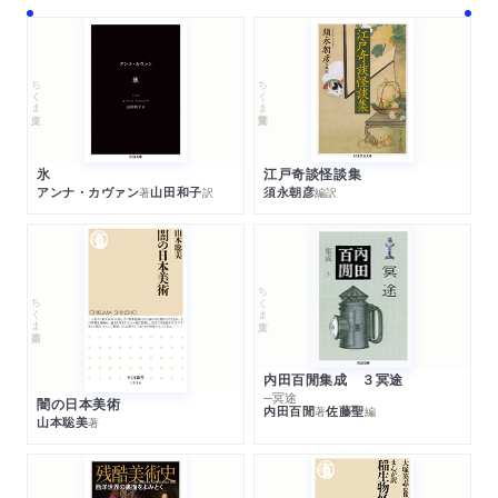
ちくま学芸文庫
ちくま文庫
江戸奇談怪談集
氷
須永朝彦
アンナ・カヴァン
山田和子
編訳
著
訳
ちくま文庫
ちくま新書
内田百閒集成 ３冥途
─冥途
闇の日本美術
内田百閒
佐藤聖
著
編
山本聡美
著