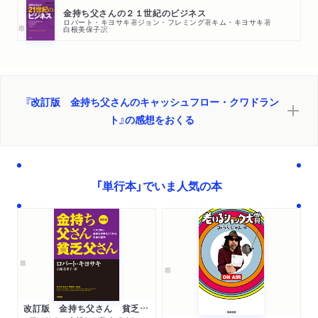
金持ち父さんの２１世紀のビジネス
ロバート・キヨサキ
著
ジョン・フレミング
著
キム・キヨサキ
著
白根美保子
訳
『改訂版 金持ち父さんのキャッシュフロー・クワドラン
ト』の感想をおくる
「単行本」でいま人気の本
改訂版 金持ち父さん 貧乏父さん