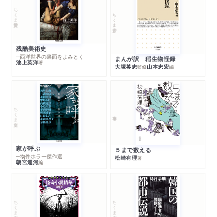
ちくま学芸文庫
ちくま新書
残酷美術史
─西洋世界の裏面をよみとく
まんが訳 稲生物怪録
池上英洋
著
大塚英志
山本忠宏
監修
編
ちくま文庫
家が呼ぶ
５まで数える
─物件ホラー傑作選
松崎有理
著
朝宮運河
編
ちくま文庫
ちくま文庫