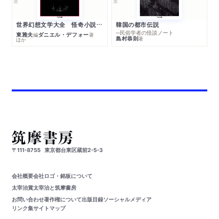
世界幻想文学大全 怪奇小説精華
韓国の都市伝説
─民俗学者の怪談ノート
東雅夫
ダニエル・デフォー
編
著
島村恭則
著
ほか
〒111-8755
東京都台東区蔵前2-5-3
会社概要
会社ロゴ・銘板について
太宰治賞
太宰治と筑摩書房
お問い合わせ
著作権について
出版目録
ソーシャルメディア
リンク集
サイトマップ