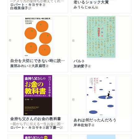
─アメリカの金持ちが教えてくれるお金の哲学
老いるショック大賞
ロバート・キヨサキ
著
みうらじゅん
編
白根美保子
訳
自分を大切にできない時に読む本
パルト
服部みれい
大原扁理
加納愛子
著
著
著
金持ち父さんのお金の教科書
あれは何だったんだろう
─親から子に伝える一生お金に困らない考え方
岸本佐知子
著
ロバート・キヨサキ
岩下慶一
著
訳