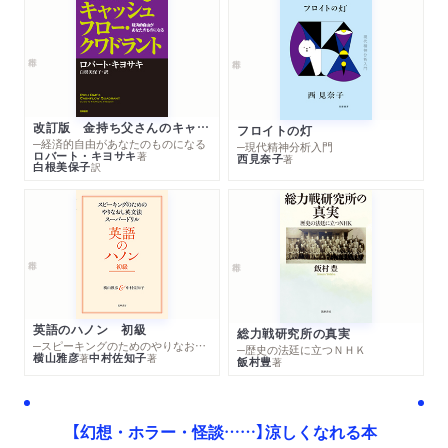
改訂版 金持ち父さんのキャッシュフロー・クワドラント
フロイトの灯
─経済的自由があなたのものになる
─現代精神分析入門
ロバート・キヨサキ
著
西見奈子
著
白根美保子
訳
英語のハノン 初級
総力戦研究所の真実
─スピーキングのためのやりなおし英文法スーパードリル
─歴史の法廷に立つＮＨＫ
横山雅彦
中村佐知子
著
著
飯村豊
著
【幻想・ホラー・怪談……】涼しくなれる本