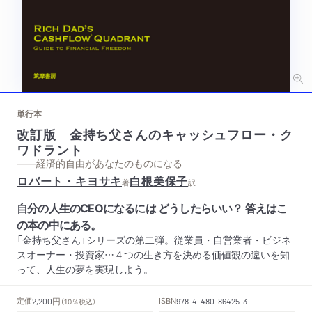
単行本
改訂版 金持ち父さんのキャッシュフロー・ク
ワドラント
——経済的自由があなたのものになる
ロバート・キヨサキ
白根美保子
著
訳
自分の人生のCEOになるには どうしたらいい？ 答えはこ
の本の中にある。
「金持ち父さん」シリーズの第二弾。従業員・自営業者・ビジネ
スオーナー・投資家…４つの生き方を決める価値観の違いを知
って、人生の夢を実現しよう。
円
定価
ISBN
2,200
（10％税込）
978-4-480-86425-3