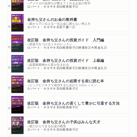
─アメリカの金持ちが教えてくれるお金の哲学
ロバート・キヨサキ
著
白根美保子
訳
金持ち父さんのお金の教科書
─親から子に伝える一生お金に困らない考え方
ロバート・キヨサキ
著
岩下慶一
訳
改訂版 金持ち父さんの投資ガイド 入門編
─投資力をつける１６のレッスン
ロバート・キヨサキ
著
白根美保子
訳
林康史
訳
今尾金久
訳
改訂版 金持ち父さんの投資ガイド 上級編
─起業家精神から富が生まれる
ロバート・キヨサキ
著
白根美保子
訳
林康史
訳
今尾金久
訳
改訂版 金持ち父さんの起業する前に読む本
─ビッグビジネスで成功するための１０のレッスン
ロバート・キヨサキ
著
白根美保子
訳
改訂版 金持ち父さんの若くして豊かに引退する方法
ロバート・キヨサキ
著
白根美保子
訳
改訂版 金持ち父さんの子供はみんな天才
─親だからできるお金の教育
ロバート・キヨサキ
著
白根美保子
訳