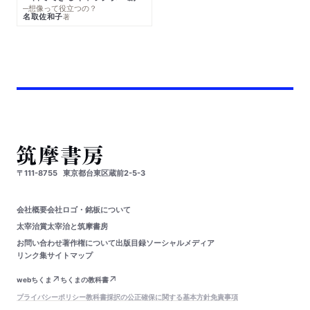
─想像って役立つの？
名取佐和子
著
〒111-8755
東京都台東区蔵前2-5-3
会社概要
会社ロゴ・銘板について
太宰治賞
太宰治と筑摩書房
お問い合わせ
著作権について
出版目録
ソーシャルメディア
リンク集
サイトマップ
webちくま
ちくまの教科書
プライバシーポリシー
教科書採択の公正確保に関する基本方針
免責事項