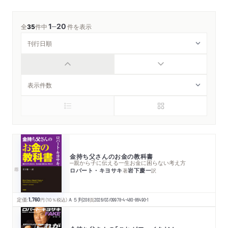
1
20
─
全
35
件中
件を表示
金持ち父さんのお金の教科書
─親から子に伝える一生お金に困らない考え方
ロバート・キヨサキ
岩下慶一
著
訳
定価:
1,760
円
（10％税込）
Ａ５判
208
頁
2026/03/09
978-4-480-86490-1