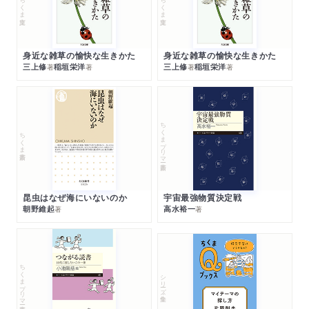
ちくま文庫
ちくま文庫
身近な雑草の愉快な生きかた
身近な雑草の愉快な生きかた
三上修
稲垣栄洋
三上修
稲垣栄洋
著
著
著
著
ちくまプリマー新書
ちくま新書
昆虫はなぜ海にいないのか
宇宙最強物質決定戦
朝野維起
高水裕一
著
著
ちくまプリマー新書
シリーズ・全集