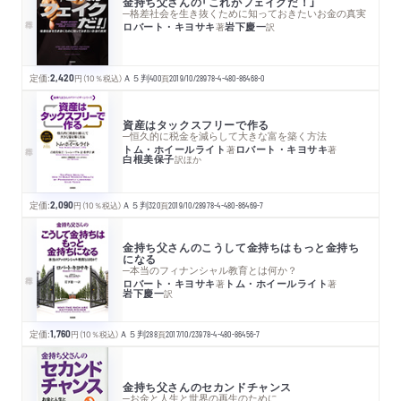
金持ち父さんの「これがフェイクだ！」
─格差社会を生き抜くために知っておきたいお金の真実
ロバート・キヨサキ
岩下慶一
著
訳
定価:
2,420
円
（10％税込）
Ａ５判
400
頁
2019/10/28
978-4-480-86468-0
資産はタックスフリーで作る
─恒久的に税金を減らして大きな富を築く方法
トム・ホイールライト
ロバート・キヨサキ
著
著
白根美保子
訳
ほか
定価:
2,090
円
（10％税込）
Ａ５判
320
頁
2019/10/28
978-4-480-86469-7
金持ち父さんのこうして金持ちはもっと金持ち
になる
─本当のフィナンシャル教育とは何か？
ロバート・キヨサキ
トム・ホイールライト
著
著
岩下慶一
訳
定価:
1,760
円
（10％税込）
Ａ５判
288
頁
2017/10/23
978-4-480-86456-7
金持ち父さんのセカンドチャンス
─お金と人生と世界の再生のために