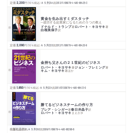
定価:
2,200
円
（10％税込）
Ａ５判
344
頁
2013/11/06
978-4-480-86425-3
黄金を生み出すミダスタッチ
─成功する起業家になるための５つの教え
ドナルド・トランプ
ロバート・キヨサキ
著
著
白根美保子
訳
定価:
2,090
円
（10％税込）
Ａ５判
320
頁
2012/11/08
978-4-480-86420-8
金持ち父さんの２１世紀のビジネス
ロバート・キヨサキ
ジョン・フレミング
著
著
キム・キヨサキ
著
ほか
定価:
1,650
円
（10％税込）
Ａ５判
224
頁
2011/07/20
978-4-480-86413-0
勝てるビジネスチームの作り方
ブレア・シンガー
春日井晶子
著
訳
ロバート・キヨサキ
まえがき
出版社品切れ
Ａ５判
160
頁
2009/11/09
978-4-480-86396-6