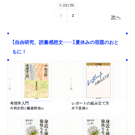
1-20/35
次へ
1
2
【自由研究、読書感想文……】夏休みの宿題のおと
もに！
ちくま文庫
ちくま学芸文庫
考現学入門
レポートの組み立て方
今和次郎
藤森照信
木下是雄
著
編
著