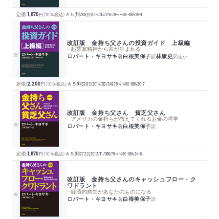
定価:
1,870
円
（10％税込）
Ａ５判
288
頁
2014/03/24
978-4-480-86429-1
改訂版 金持ち父さんの投資ガイド 上級編
─起業家精神から富が生まれる
ロバート・キヨサキ
白根美保子
林康史
著
訳
訳
ほか
定価:
2,200
円
（10％税込）
Ａ５判
320
頁
2014/03/24
978-4-480-86430-7
改訂版 金持ち父さん 貧乏父さん
─アメリカの金持ちが教えてくれるお金の哲学
ロバート・キヨサキ
白根美保子
著
訳
定価:
1,870
円
（10％税込）
Ａ５判
272
頁
2013/11/06
978-4-480-86424-6
改訂版 金持ち父さんのキャッシュフロー・ク
ワドラント
─経済的自由があなたのものになる
ロバート・キヨサキ
白根美保子
著
訳