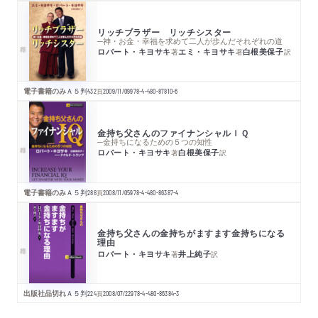
リッチブラザー リッチシスター
─神・お金・幸福を求めて二人が歩んだそれぞれの道
ロバート・キヨサキ
エミ・キヨサキ
白根美保子
著
著
訳
電子書籍のみ
Ａ５判
432
頁
2009/11/09
978-4-480-87810-6
金持ち父さんのファイナンシャルＩＱ
─金持ちになるための５つの知性
ロバート・キヨサキ
白根美保子
著
訳
電子書籍のみ
Ａ５判
288
頁
2008/11/05
978-4-480-86387-4
金持ち父さんの金持ちがますます金持ちになる
理由
ロバート・キヨサキ
井上純子
著
訳
出版社品切れ
Ａ５判
224
頁
2008/07/22
978-4-480-86384-3