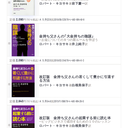
ロバート・キヨサキ
岩下慶一
著
訳
定価:
2,090
円
（10％税込）
Ａ５判
336
頁
2016/09/23
978-4-480-86446-8
金持ち父さんの「大金持ちの陰謀」
─お金についての８つの新ルールを学ぼう
ロバート・キヨサキ
井上純子
著
訳
定価:
2,090
円
（10％税込）
Ａ５判
320
頁
2016/03/24
978-4-480-86441-3
改訂版 金持ち父さんの若くして豊かに引退す
る方法
ロバート・キヨサキ
白根美保子
著
訳
定価:
2,640
円
（10％税込）
Ａ５判
448
頁
2015/11/09
978-4-480-86439-0
改訂版 金持ち父さんの起業する前に読む本
─ビッグビジネスで成功するための１０のレッスン
ロバート・キヨサキ
白根美保子
著
訳