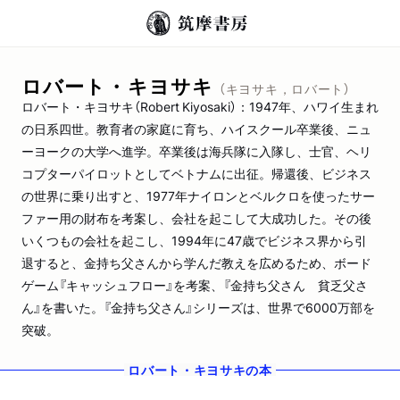
ロバート・キヨサキ
（キヨサキ，ロバート）
ロバート・キヨサキ（Robert Kiyosaki）：1947年、ハワイ生まれ
の日系四世。教育者の家庭に育ち、ハイスクール卒業後、ニュ
ーヨークの大学へ進学。卒業後は海兵隊に入隊し、士官、ヘリ
コプターパイロットとしてベトナムに出征。帰還後、ビジネス
の世界に乗り出すと、1977年ナイロンとベルクロを使ったサー
ファー用の財布を考案し、会社を起こして大成功した。その後
いくつもの会社を起こし、1994年に47歳でビジネス界から引
退すると、金持ち父さんから学んだ教えを広めるため、ボード
ゲーム『キャッシュフロー』を考案、『金持ち父さん 貧乏父さ
ん』を書いた。『金持ち父さん』シリーズは、世界で6000万部を
突破。
ロバート・キヨサキ
の本