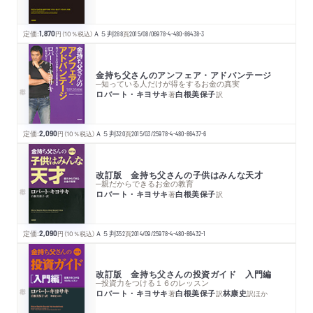
定価:
1,870
円
（10％税込）
Ａ５判
288
頁
2015/08/06
978-4-480-86438-3
金持ち父さんのアンフェア・アドバンテージ
─知っている人だけが得をするお金の真実
ロバート・キヨサキ
白根美保子
著
訳
定価:
2,090
円
（10％税込）
Ａ５判
320
頁
2015/03/25
978-4-480-86437-6
改訂版 金持ち父さんの子供はみんな天才
─親だからできるお金の教育
ロバート・キヨサキ
白根美保子
著
訳
定価:
2,090
円
（10％税込）
Ａ５判
352
頁
2014/09/25
978-4-480-86432-1
改訂版 金持ち父さんの投資ガイド 入門編
─投資力をつける１６のレッスン
ロバート・キヨサキ
白根美保子
林康史
著
訳
訳
ほか