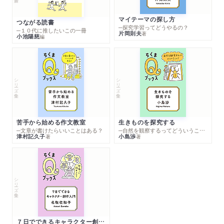
マイテーマの探し方
つながる読書
─探究学習ってどうやるの？
─１０代に推したいこの一冊
片岡則夫
著
小池陽慈
編
シリーズ・全集
シリーズ・全集
苦手から始める作文教室
生きものを探究する
─文章が書けたらいいことはある？
─自然を観察するってどういうこと？
津村記久子
小島渉
著
著
シリーズ・全集
７日でできるキャラクター創作入門