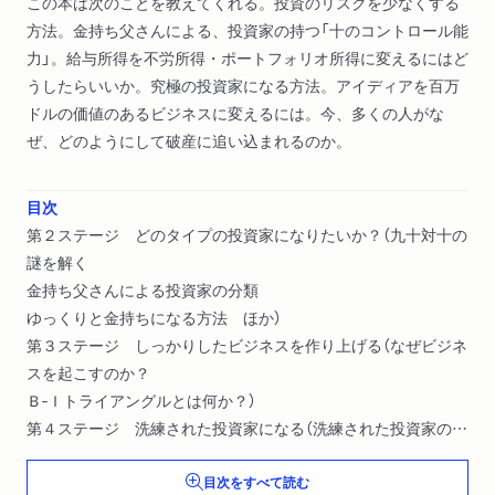
この本は次のことを教えてくれる。投資のリスクを少なくする
方法。金持ち父さんによる、投資家の持つ「十のコントロール能
力」。給与所得を不労所得・ポートフォリオ所得に変えるにはど
うしたらいいか。究極の投資家になる方法。アイディアを百万
ドルの価値のあるビジネスに変えるには。今、多くの人がな
ぜ、どのようにして破産に追い込まれるのか。
目次
第２ステージ どのタイプの投資家になりたいか？（九十対十の
謎を解く
金持ち父さんによる投資家の分類
ゆっくりと金持ちになる方法 ほか）
第３ステージ しっかりしたビジネスを作り上げる（なぜビジネ
スを起こすのか？
Ｂ‐Ｉトライアングルとは何か？）
第４ステージ 洗練された投資家になる（洗練された投資家の考
え方
目次をすべて読む
投資を分析する ほか）