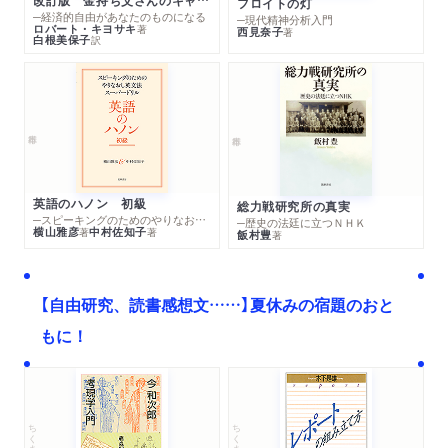
改訂版 金持ち父さんのキャッシュフロー・クワドラント
フロイトの灯
─経済的自由があなたのものになる
─現代精神分析入門
ロバート・キヨサキ
著
西見奈子
著
白根美保子
訳
英語のハノン 初級
総力戦研究所の真実
─スピーキングのためのやりなおし英文法スーパードリル
─歴史の法廷に立つＮＨＫ
横山雅彦
中村佐知子
著
著
飯村豊
著
【自由研究、読書感想文……】夏休みの宿題のおと
もに！
ちくま文庫
ちくま学芸文庫