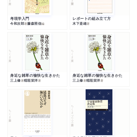
考現学入門
レポートの組み立て方
今和次郎
藤森照信
木下是雄
著
編
著
ちくま文庫
ちくま文庫
身近な雑草の愉快な生きかた
身近な雑草の愉快な生きかた
三上修
稲垣栄洋
三上修
稲垣栄洋
著
著
著
著
ちくまプリマー新書
ちくま新書