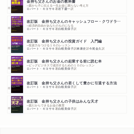
金持ち父さんのお金の教科書
─親から子に伝える一生お金に困らない考え方
ロバート・キヨサキ
著
岩下慶一
訳
改訂版 金持ち父さんのキャッシュフロー・クワドラント
─経済的自由があなたのものになる
ロバート・キヨサキ
著
白根美保子
訳
改訂版 金持ち父さんの投資ガイド 入門編
─投資力をつける１６のレッスン
ロバート・キヨサキ
著
白根美保子
訳
林康史
訳
今尾金久
訳
改訂版 金持ち父さんの起業する前に読む本
─ビッグビジネスで成功するための１０のレッスン
ロバート・キヨサキ
著
白根美保子
訳
改訂版 金持ち父さんの若くして豊かに引退する方法
ロバート・キヨサキ
著
白根美保子
訳
改訂版 金持ち父さんの子供はみんな天才
─親だからできるお金の教育
ロバート・キヨサキ
著
白根美保子
訳