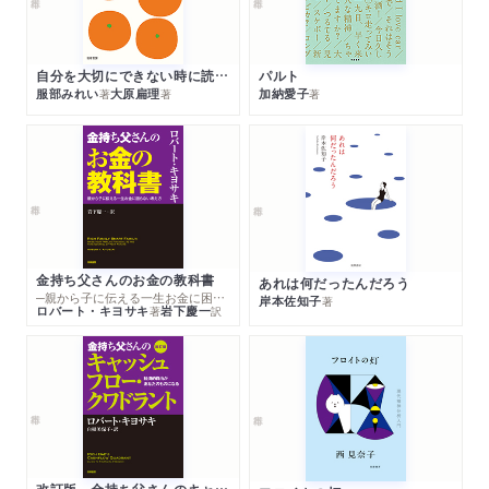
自分を大切にできない時に読む本
パルト
服部みれい
大原扁理
加納愛子
著
著
著
金持ち父さんのお金の教科書
あれは何だったんだろう
─親から子に伝える一生お金に困らない考え方
岸本佐知子
著
ロバート・キヨサキ
岩下慶一
著
訳