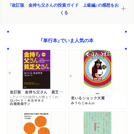
『改訂版 金持ち父さんの投資ガイド 上級編』の感想をお
くる
「単行本」でいま人気の本
改訂版 金持ち父さん 貧乏父さん
─アメリカの金持ちが教えてくれるお金の哲学
老いるショック大賞
ロバート・キヨサキ
著
みうらじゅん
編
白根美保子
訳