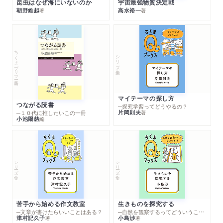
昆虫はなぜ海にいないのか
宇宙最強物質決定戦
朝野維起
高水裕一
著
著
ちくまプリマー新書
シリーズ・全集
マイテーマの探し方
つながる読書
─探究学習ってどうやるの？
片岡則夫
著
─１０代に推したいこの一冊
小池陽慈
編
シリーズ・全集
シリーズ・全集
苦手から始める作文教室
生きものを探究する
─文章が書けたらいいことはある？
─自然を観察するってどういうこと？
津村記久子
小島渉
著
著