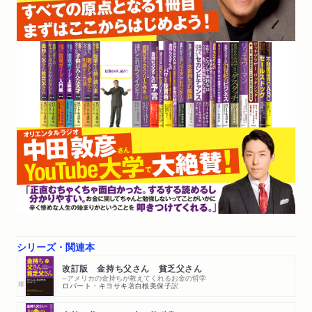
シリーズ・関連本
改訂版 金持ち父さん 貧乏父さん
─アメリカの金持ちが教えてくれるお金の哲学
ロバート・キヨサキ
著
白根美保子
訳