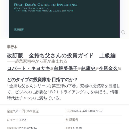
単行本
改訂版 金持ち父さんの投資ガイド 上級編
——起業家精神から富が生まれる
ロバート・キヨサキ
白根美保子
林康史
今尾金久
著
訳
訳
訳
どのタイプの投資家を 目指すのか？
「金持ち父さんシリーズ」第三弾の下巻。究極の投資家を目指し
て、ビジネスに必要な「Ｂ?Ｉトライアングル」を学ぼう。情報
時代はチャンスに満ちている。
円
定価
ISBN
2,200
（10％税込）
978-4-480-86430-7
Cコード
整理番号
0033
Ａ５判
刊行日
判型
2014/03/24