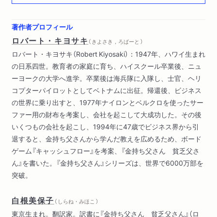
第５ステージ 富を還元する（「お返し」をする用意はできてい
るか？）
著作者プロフィール
ロバート・キヨサキ
（ きよさき，ろばーと ）
ロバート・キヨサキ（Robert Kiyosaki）：1947年、ハワイ生まれ
の日系四世。教育者の家庭に育ち、ハイスクール卒業後、ニュ
ーヨークの大学へ進学。卒業後は海兵隊に入隊し、士官、ヘリ
コプターパイロットとしてベトナムに出征。帰還後、ビジネス
の世界に乗り出すと、1977年ナイロンとベルクロを使ったサー
ファー用の財布を考案し、会社を起こして大成功した。その後
いくつもの会社を起こし、1994年に47歳でビジネス界から引
退すると、金持ち父さんから学んだ教えを広めるため、ボード
ゲーム『キャッシュフロー』を考案、『金持ち父さん 貧乏父さ
ん』を書いた。『金持ち父さん』シリーズは、世界で6000万部を
突破。
白根美保子
（ しらね・みほこ ）
東京生まれ。翻訳家。訳書に『金持ち父さん 貧乏父さん』（ロ