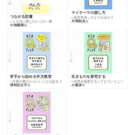
マイテーマの探し方
つながる読書
─探究学習ってどうやるの？
片岡則夫
著
─１０代に推したいこの一冊
小池陽慈
編
シリーズ・全集
シリーズ・全集
苦手から始める作文教室
生きものを探究する
─文章が書けたらいいことはある？
─自然を観察するってどういうこと？
津村記久子
小島渉
著
著
シリーズ・全集