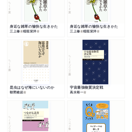
ちくま文庫
ちくま文庫
身近な雑草の愉快な生きかた
身近な雑草の愉快な生きかた
三上修
稲垣栄洋
三上修
稲垣栄洋
著
著
著
著
ちくまプリマー新書
ちくま新書
昆虫はなぜ海にいないのか
宇宙最強物質決定戦
朝野維起
高水裕一
著
著
ちくまプリマー新書
シリーズ・全集