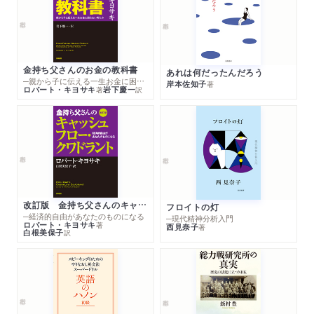
金持ち父さんのお金の教科書
あれは何だったんだろう
─親から子に伝える一生お金に困らない考え方
岸本佐知子
著
ロバート・キヨサキ
岩下慶一
著
訳
改訂版 金持ち父さんのキャッシュフロー・クワドラント
フロイトの灯
─経済的自由があなたのものになる
─現代精神分析入門
ロバート・キヨサキ
著
西見奈子
著
白根美保子
訳