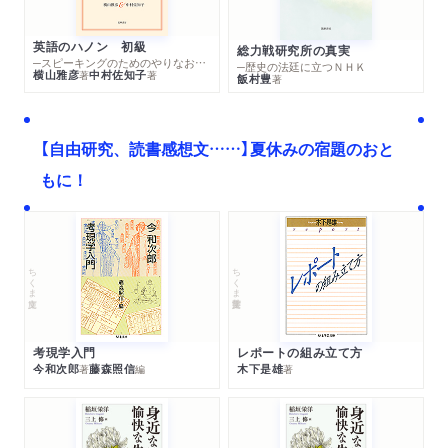
英語のハノン 初級
総力戦研究所の真実
─スピーキングのためのやりなおし英文法スーパードリル
─歴史の法廷に立つＮＨＫ
横山雅彦
中村佐知子
著
著
飯村豊
著
【自由研究、読書感想文……】夏休みの宿題のおと
もに！
ちくま文庫
ちくま学芸文庫
考現学入門
レポートの組み立て方
今和次郎
藤森照信
木下是雄
著
編
著