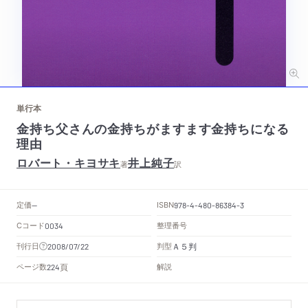
単行本
金持ち父さんの金持ちがますます金持ちになる
理由
ロバート・キヨサキ
井上純子
著
訳
定価
ISBN
--
978-4-480-86384-3
Cコード
整理番号
0034
Ａ５判
刊行日
判型
2008/07/22
頁
ページ数
解説
224