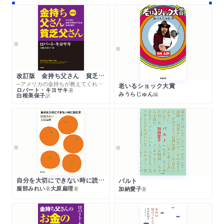
改訂版 金持ち父さん 貧乏父さん
─アメリカの金持ちが教えてくれるお金の哲学
老いるショック大賞
ロバート・キヨサキ
著
みうらじゅん
編
白根美保子
訳
自分を大切にできない時に読む本
パルト
服部みれい
大原扁理
加納愛子
著
著
著