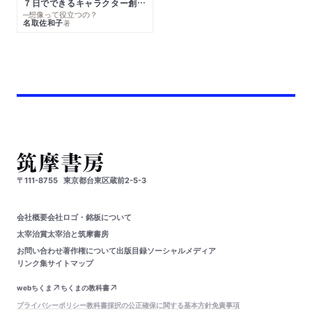
７日でできるキャラクター創作入門
─想像って役立つの？
名取佐和子
著
〒111-8755
東京都台東区蔵前2-5-3
会社概要
会社ロゴ・銘板について
太宰治賞
太宰治と筑摩書房
お問い合わせ
著作権について
出版目録
ソーシャルメディア
リンク集
サイトマップ
webちくま
ちくまの教科書
プライバシーポリシー
教科書採択の公正確保に関する基本方針
免責事項