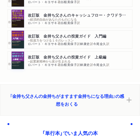
ロバート・キヨサキ
著
白根美保子
訳
改訂版 金持ち父さんのキャッシュフロー・クワドラント
─経済的自由があなたのものになる
ロバート・キヨサキ
著
白根美保子
訳
改訂版 金持ち父さんの投資ガイド 入門編
─投資力をつける１６のレッスン
ロバート・キヨサキ
著
白根美保子
訳
林康史
訳
今尾金久
訳
改訂版 金持ち父さんの投資ガイド 上級編
─起業家精神から富が生まれる
ロバート・キヨサキ
著
白根美保子
訳
林康史
訳
今尾金久
訳
『金持ち父さんの金持ちがますます金持ちになる理由』の感
想をおくる
「単行本」でいま人気の本