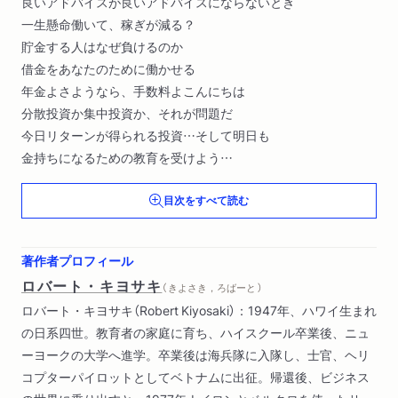
良いアドバイスが良いアドバイスにならないとき
一生懸命働いて、稼ぎが減る？
貯金する人はなぜ負けるのか
借金をあなたのために働かせる
年金よさようなら、手数料よこんにちは
分散投資か集中投資か、それが問題だ
今日リターンが得られる投資…そして明日も
金持ちになるための教育を受けよう
ビジネスの知恵が投資の知恵となる
目次をすべて読む
不動産バブルのなかで賢く投資する〔ほか〕
著作者プロフィール
ロバート・キヨサキ
（ きよさき，ろばーと ）
ロバート・キヨサキ（Robert Kiyosaki）：1947年、ハワイ生まれ
の日系四世。教育者の家庭に育ち、ハイスクール卒業後、ニュ
ーヨークの大学へ進学。卒業後は海兵隊に入隊し、士官、ヘリ
コプターパイロットとしてベトナムに出征。帰還後、ビジネス