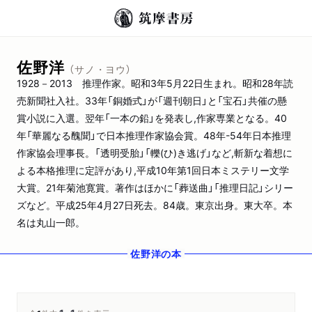
佐野洋
（サノ・ヨウ）
1928－2013 推理作家。昭和3年5月22日生まれ。昭和28年読
売新聞社入社。33年「銅婚式」が「週刊朝日」と「宝石」共催の懸
賞小説に入選。翌年「一本の鉛」を発表し,作家専業となる。40
年「華麗なる醜聞」で日本推理作家協会賞。48年-54年日本推理
作家協会理事長。「透明受胎」「轢(ひ)き逃げ」など,斬新な着想に
よる本格推理に定評があり,平成10年第1回日本ミステリー文学
大賞。21年菊池寛賞。著作はほかに「葬送曲」「推理日記」シリー
ズなど。平成25年4月27日死去。84歳。東京出身。東大卒。本
名は丸山一郎。
佐野洋
の本