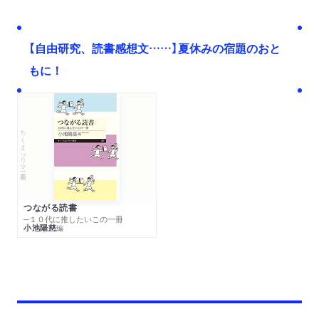
【自由研究、読書感想文……】夏休みの宿題のおと
もに！
ちくまプリマー新書
つながる読書
─１０代に推したいこの一冊
小池陽慈
編