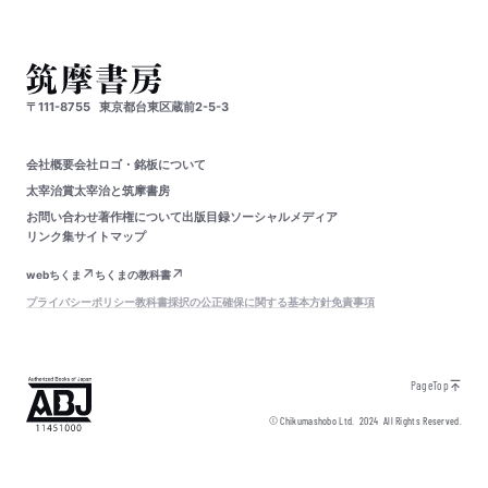
〒111-8755
東京都台東区蔵前2-5-3
会社概要
会社ロゴ・銘板について
太宰治賞
太宰治と筑摩書房
お問い合わせ
著作権について
出版目録
ソーシャルメディア
リンク集
サイトマップ
webちくま
ちくまの教科書
プライバシーポリシー
教科書採択の公正確保に関する基本方針
免責事項
PageTop
© Chikumashobo Ltd.
2024
All Rights Reserved.