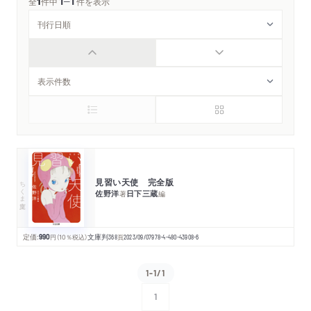
1
1
─
全
1
件中
件を表示
見習い天使 完全版
ちくま文庫
佐野洋
日下三蔵
著
編
定価:
990
円
（10％税込）
文庫判
368
頁
2023/09/07
978-4-480-43908-6
1-1/1
1
次へ