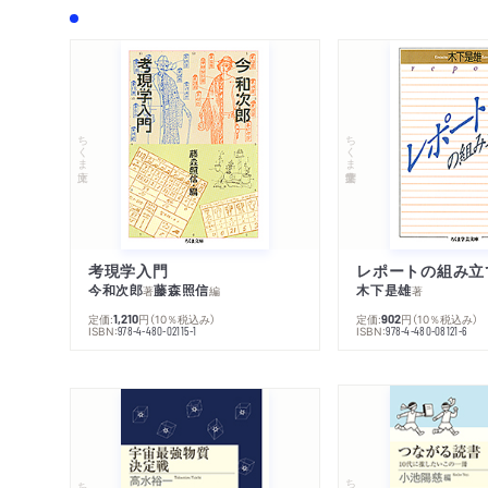
ちくま文庫
ちくま学芸文庫
考現学入門
レポートの組み立
今和次郎
藤森照信
木下是雄
著
編
著
定価:
円
（10％税込み）
定価:
円
（10％税込み）
1,210
902
ISBN:
ISBN:
978-4-480-02115-1
978-4-480-08121-6