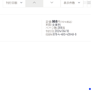
定価:
968
円
（10％税込）
判型:
文庫判
ページ数:
288
頁
刊行日:
2024/04/10
ISBN:
978-4-480-43949-9
次へ
！