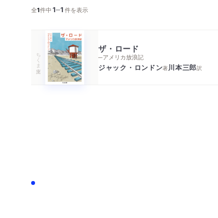
1
1
─
全
1
件中
件を表示
ザ・ロード
ちくま文庫
─アメリカ放浪記
ジャック・ロンドン
川本三郎
著
訳