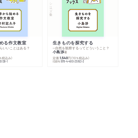
シリーズ・全集
める作文教室
生きものを探究する
らいいことはある？
─自然を観察するってどういうこと？
小島渉
著
0％税込み）
定価:
円
（10％税込み）
1,540
ISBN:
5138-1
978-4-480-25163-3