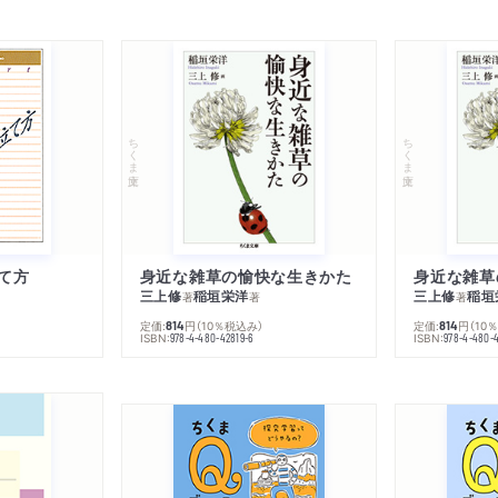
ちくま文庫
ちくま文庫
て方
身近な雑草の愉快な生きかた
身近な雑草
三上修
稲垣栄洋
三上修
稲垣
著
著
著
定価:
円
（10％税込み）
定価:
円
（10
814
814
ISBN:
ISBN:
978-4-480-42819-6
978-4-480-