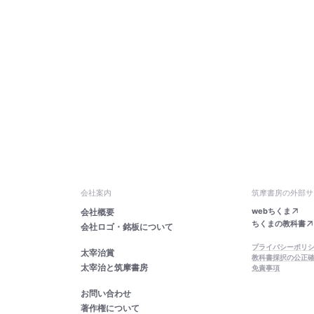
会社案内
筑摩書房の外部サ
webちくま
会社概要
ちくまの教科書
会社ロゴ・銘板について
プライバシーポリ
太宰治賞
教科書採択の公正
太宰治と筑摩書房
免責事項
お問い合わせ
著作権について