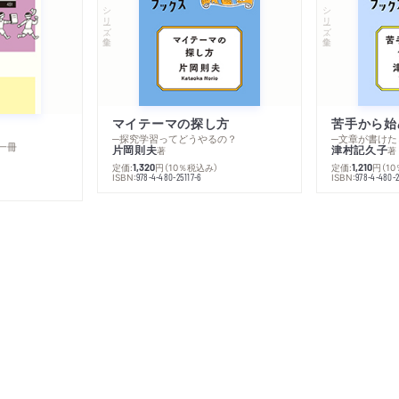
シリーズ・全集
シリーズ・全集
マイテーマの探し方
苦手から始
─探究学習ってどうやるの？
─文章が書けた
一冊
片岡則夫
津村記久子
著
著
定価:
円
（10％税込み）
定価:
円
（1
1,320
1,210
ISBN:
ISBN:
978-4-480-25117-6
978-4-480-2