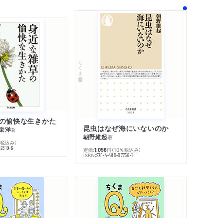
ちくま新書
の愉快な生きかた
昆虫はなぜ海にいないのか
栄洋
著
朝野維起
著
％税込み）
42819-6
定価:
円
（10％税込み）
1,056
ISBN:
978-4-480-07756-1