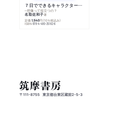
７日でできるキャラクター創作入門
─想像って役立つの？
名取佐和子
著
定価:
円
（10％税込み）
1,540
ISBN:
978-4-480-25162-6
〒111-8755
東京都台東区蔵前2-5-3