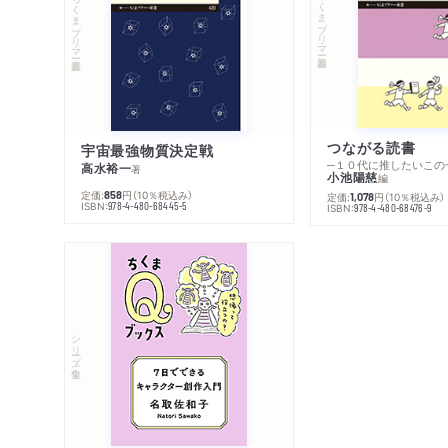
ちくまプリマー新書
ちくまプリマー新書
つながる読書
宇宙最強物質決定戦
─１０代に推したいこの
高水裕一
著
小池陽慈
編
定価:
円
（10％税込み）
858
定価:
円
（10％税込み）
1,078
ISBN:
978-4-480-68445-5
ISBN:
978-4-480-68476-9
シリーズ・全集