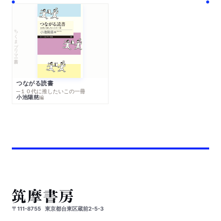
ちくまプリマー新書
つながる読書
─１０代に推したいこの一冊
小池陽慈
編
〒111-8755
東京都台東区蔵前2-5-3