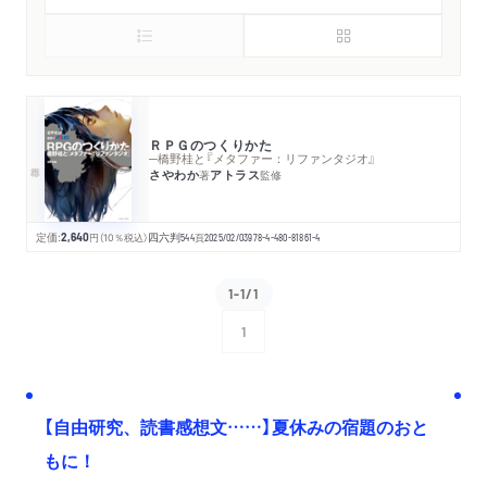
ＲＰＧのつくりかた
─橋野桂と『メタファー：リファンタジオ』
さやわか
アトラス
著
監修
定価:
2,640
円
（10％税込）
四六判
544
頁
2025/02/03
978-4-480-81861-4
1-1/1
1
次へ
【自由研究、読書感想文……】夏休みの宿題のおと
もに！