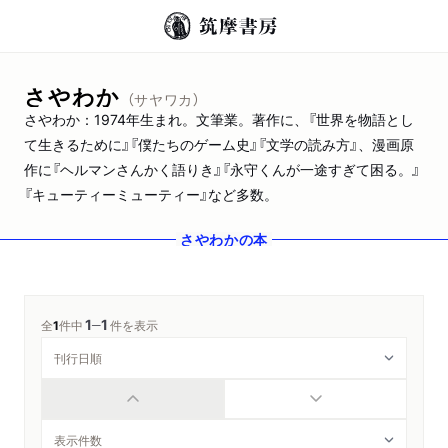
さやわか
（サヤワカ）
さやわか：1974年生まれ。文筆業。著作に、『世界を物語とし
て生きるために』『僕たちのゲーム史』『文学の読み方』、漫画原
作に『ヘルマンさんかく語りき』『永守くんが一途すぎて困る。』
『キューティーミューティー』など多数。
さやわか
の本
1
1
─
全
1
件中
件を表示