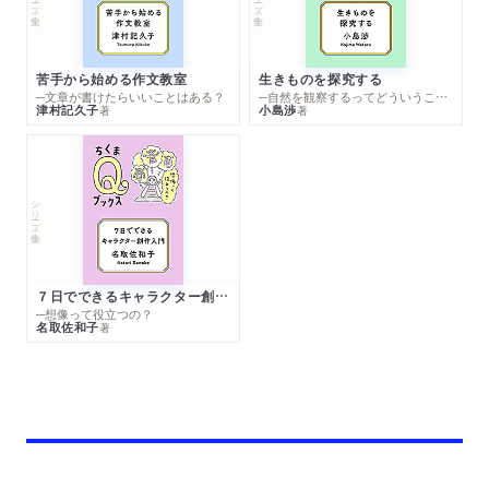
苦手から始める作文教室
生きものを探究する
─文章が書けたらいいことはある？
─自然を観察するってどういうこと？
津村記久子
小島渉
著
著
シリーズ・全集
７日でできるキャラクター創作入門
─想像って役立つの？
名取佐和子
著