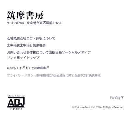
〒111-8755
東京都台東区蔵前2-5-3
会社概要
会社ロゴ・銘板について
太宰治賞
太宰治と筑摩書房
お問い合わせ
著作権について
出版目録
ソーシャルメディア
リンク集
サイトマップ
webちくま
ちくまの教科書
プライバシーポリシー
教科書採択の公正確保に関する基本方針
免責事項
PageTop
© Chikumashobo Ltd.
2024
All Rights Reserved.