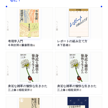
ちくま文庫
ちくま学芸文庫
考現学入門
レポートの組み立て方
今和次郎
藤森照信
木下是雄
著
編
著
ちくま文庫
ちくま文庫
身近な雑草の愉快な生きかた
身近な雑草の愉快な生きかた
三上修
稲垣栄洋
三上修
稲垣栄洋
著
著
著
著