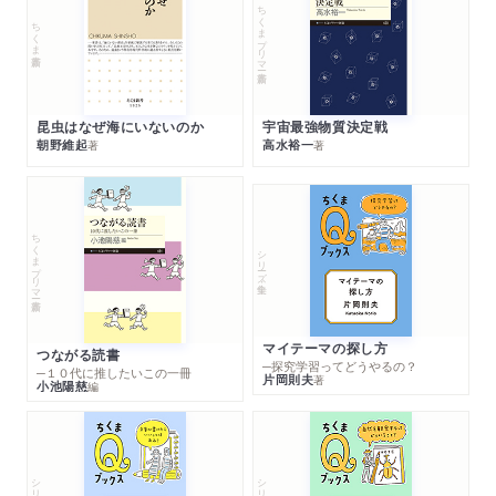
ちくまプリマー新書
ちくま新書
昆虫はなぜ海にいないのか
宇宙最強物質決定戦
朝野維起
高水裕一
著
著
ちくまプリマー新書
シリーズ・全集
マイテーマの探し方
つながる読書
─探究学習ってどうやるの？
─１０代に推したいこの一冊
片岡則夫
著
小池陽慈
編
シリーズ・全集
シリーズ・全集