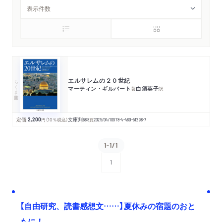
エルサレムの２０世紀
ちくま学芸文庫
マーティン・ギルバート
白須英子
著
訳
定価:
2,200
円
（10％税込）
文庫判
688
頁
2025/04/10
978-4-480-51298-7
1-1/1
1
次へ
【自由研究、読書感想文……】夏休みの宿題のおと
もに！