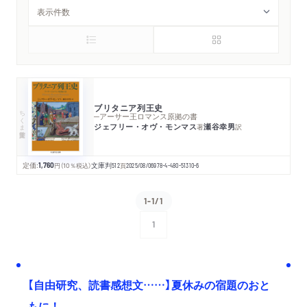
ブリタニア列王史
ちくま学芸文庫
─アーサー王ロマンス原拠の書
ジェフリー・オヴ・モンマス
瀬谷幸男
著
訳
定価:
1,760
円
（10％税込）
文庫判
512
頁
2025/08/06
978-4-480-51310-6
1-1/1
1
次へ
【自由研究、読書感想文……】夏休みの宿題のおと
もに！