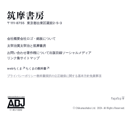
〒111-8755
東京都台東区蔵前2-5-3
会社概要
会社ロゴ・銘板について
太宰治賞
太宰治と筑摩書房
お問い合わせ
著作権について
出版目録
ソーシャルメディア
リンク集
サイトマップ
webちくま
ちくまの教科書
プライバシーポリシー
教科書採択の公正確保に関する基本方針
免責事項
PageTop
© Chikumashobo Ltd.
2024
All Rights Reserved.