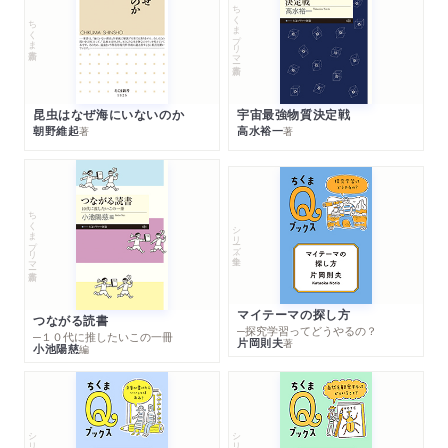
ちくまプリマー新書
ちくま新書
昆虫はなぜ海にいないのか
宇宙最強物質決定戦
朝野維起
高水裕一
著
著
ちくまプリマー新書
シリーズ・全集
マイテーマの探し方
つながる読書
─探究学習ってどうやるの？
─１０代に推したいこの一冊
片岡則夫
著
小池陽慈
編
シリーズ・全集
シリーズ・全集