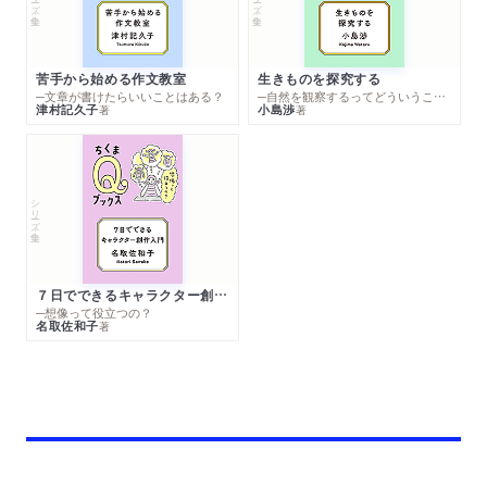
苦手から始める作文教室
生きものを探究する
─文章が書けたらいいことはある？
─自然を観察するってどういうこと？
津村記久子
小島渉
著
著
シリーズ・全集
７日でできるキャラクター創作入門
─想像って役立つの？
名取佐和子
著