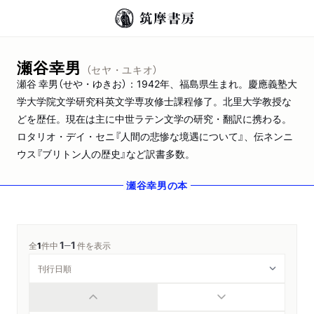
瀬谷幸男
（セヤ・ユキオ）
瀬谷 幸男（せや・ゆきお）：1942年、福島県生まれ。慶應義塾大
学大学院文学研究科英文学専攻修士課程修了。北里大学教授な
どを歴任。現在は主に中世ラテン文学の研究・翻訳に携わる。
ロタリオ・デイ・セニ『人間の悲惨な境遇について』、伝ネンニ
ウス『ブリトン人の歴史』など訳書多数。
瀬谷幸男
の本
1
1
─
全
1
件中
件を表示