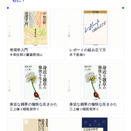
ちくま文庫
ちくま学芸文庫
考現学入門
レポートの組み立て方
今和次郎
藤森照信
木下是雄
著
編
著
ちくま文庫
ちくま文庫
身近な雑草の愉快な生きかた
身近な雑草の愉快な生きかた
三上修
稲垣栄洋
三上修
稲垣栄洋
著
著
著
著