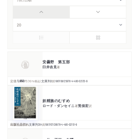
安曇野 第五部
臼井吉見
著
定価:
1,650
円
（10％税込）
文庫判
0
頁
1987/08/25
978-4-480-02135-9
妖精族のむすめ
ロード・ダンセイニ
荒俣宏
著
訳
出版社品切れ
文庫判
384
頁
1987/07/28
978-4-480-02151-9