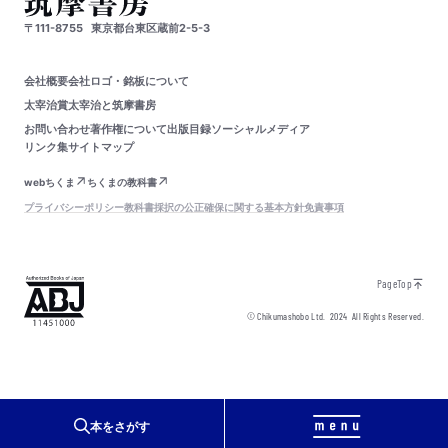
〒111-8755
東京都台東区蔵前2-5-3
会社概要
会社ロゴ・銘板について
太宰治賞
太宰治と筑摩書房
お問い合わせ
著作権について
出版目録
ソーシャルメディア
リンク集
サイトマップ
webちくま
ちくまの教科書
プライバシーポリシー
教科書採択の公正確保に関する基本方針
免責事項
PageTop
© Chikumashobo Ltd.
2024
All Rights Reserved.
本をさがす