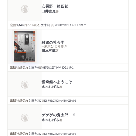
安曇野 第四部
臼井吉見
著
定価:
1,540
円
（10％税込）
文庫判
0
頁
1987/07/28
978-4-480-02134-2
雑踏の社会学
─東京ひとり歩き
川本三郎
著
出版社品切れ
文庫判
0
頁
1987/06/23
978-4-480-02147-2
怪奇館へようこそ
水木しげる
著
出版社品切れ
文庫判
352
頁
1987/06/23
978-4-480-02146-5
ゲゲゲの鬼太郎 ２
水木しげる
著
出版社品切れ
文庫判
352
頁
1987/06/23
978-4-480-02145-8