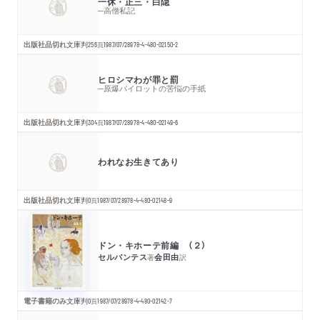
一休・正三・白隠
─高僧私記
出版社品切れ
文庫判
256
頁
1987/07/28
978-4-480-02150-2
ヒロシマわが罪と罰
─原爆パイロットの苦悩の手紙
出版社品切れ
文庫判
304
頁
1987/07/28
978-4-480-02149-6
われなお生きてあり
出版社品切れ
文庫判
0
頁
1987/07/28
978-4-480-02148-9
ドン・キホーテ前編 （２）
セルバンテス
会田由
著
訳
電子書籍のみ
文庫判
0
頁
1987/07/28
978-4-480-02142-7