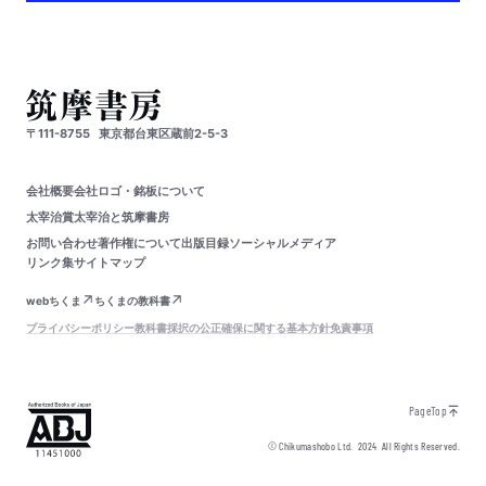
〒111-8755
東京都台東区蔵前2-5-3
会社概要
会社ロゴ・銘板について
太宰治賞
太宰治と筑摩書房
お問い合わせ
著作権について
出版目録
ソーシャルメディア
リンク集
サイトマップ
webちくま
ちくまの教科書
プライバシーポリシー
教科書採択の公正確保に関する基本方針
免責事項
PageTop
© Chikumashobo Ltd.
2024
All Rights Reserved.