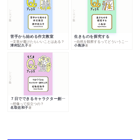
シリーズ・全集
シリーズ・全集
苦手から始める作文教室
生きものを探究する
─文章が書けたらいいことはある？
─自然を観察するってどういうこと？
津村記久子
小島渉
著
著
シリーズ・全集
７日でできるキャラクター創作入門
─想像って役立つの？
名取佐和子
著