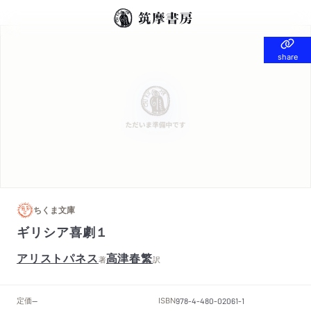
share
share
ちくま文庫
ギリシア喜劇１
アリストパネス
高津春繁
著
訳
定価
ISBN
--
978-4-480-02061-1