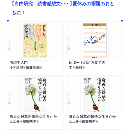
【自由研究、読書感想文……】夏休みの宿題のおと
もに！
ちくま文庫
ちくま学芸文庫
考現学入門
レポートの組み立て方
今和次郎
藤森照信
木下是雄
著
編
著
ちくま文庫
ちくま文庫
身近な雑草の愉快な生きかた
身近な雑草の愉快な生きかた
三上修
稲垣栄洋
三上修
稲垣栄洋
著
著
著
著