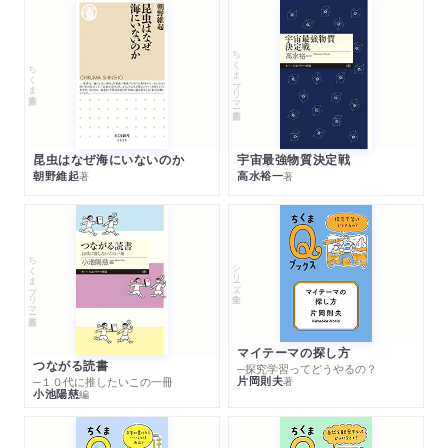
ちくまプリマー新書
ちくま新書
昆虫はなぜ海にいないのか
宇宙最強物質決定戦
朝野維起
高水裕一
著
著
ちくまプリマー新書
シリーズ・全集
マイテーマの探し方
つながる読書
─探究学習ってどうやるの？
片岡則夫
著
─１０代に推したいこの一冊
小池陽慈
編