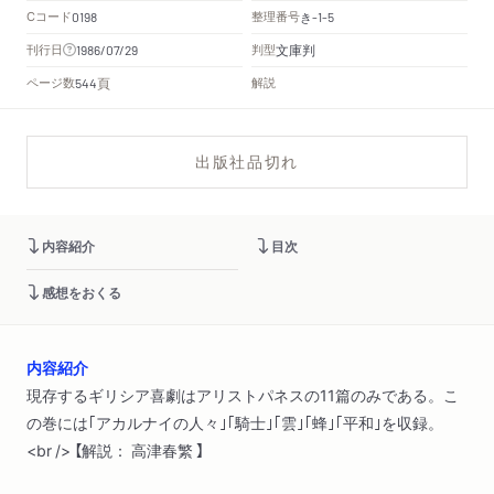
Cコード
整理番号
き
0198
-1-5
文庫判
刊行日
判型
1986/07/29
頁
ページ数
解説
544
出版社品切れ
内容紹介
目次
感想をおくる
内容紹介
現存するギリシア喜劇はアリストパネスの11篇のみである。こ
の巻には｢アカルナイの人々｣｢騎士｣｢雲｣｢蜂｣｢平和｣を収録。
<br /> 【解説： 高津春繁 】