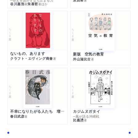
─答えを急がず立ち止まる力
永田希
著
谷川嘉浩
朱喜哲
著
著
ほか
ちくま文庫
ちくま文庫
ないもの、あります
新版 空気の教育
クラフト・エヴィング商會
著
外山滋比古
著
ちくま文庫
ちくま文庫
不幸になりたがる人たち 増補新版
カジムヌガタイ
春日武彦
─風が語る沖縄戦
著
比嘉慂
著