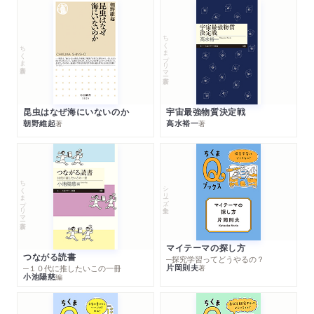
ちくまプリマー新書
ちくま新書
昆虫はなぜ海にいないのか
宇宙最強物質決定戦
朝野維起
高水裕一
著
著
ちくまプリマー新書
シリーズ・全集
マイテーマの探し方
つながる読書
─探究学習ってどうやるの？
片岡則夫
著
─１０代に推したいこの一冊
小池陽慈
編