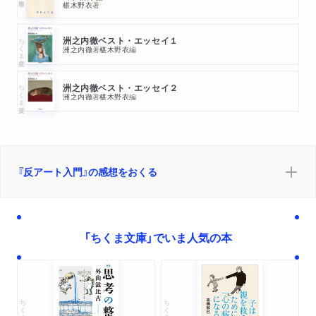
椹木野衣
著
５ ヒューマニズムの先へ
ちくま文庫
洲之内徹ベスト・エッセイ１
最後の門 アートの行方
洲之内徹
著
椹木野衣
編
１ わたしたちにとってのアートとは？
２ 「あらわれ」と「消え去り」のアート
ちくま文庫
洲之内徹ベスト・エッセイ２
３ 「工」よりも「趣」を
洲之内徹
著
椹木野衣
編
４ 芸術には芸術の「分際」がある
５ アートに宿すおそるべき混沌
６ 「いま、ここ」が山となりアートとなる
７ いつの日かアートは解放され
『反アート入門』の感想をおくる
門のあとで
「ちくま文庫」でいま人気の本
あとがき
解説にかえて 牧野伊三夫
ちくま文庫
ちくま文庫