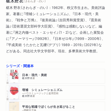
椹木野衣
（ さわらぎ・のい ）
３ ポップアートと死の平等
椹木 野衣（さわらぎ・のい）：1962年、秩父市生まれ。美術評論
４ パフォーマンス ―― 全方位のアート
家。著書に『増補シミュレーショニズム』、『日本・現代・美
５ 概念とアート ―― 手技なき消耗戦
術』、『戦争と万博』、『後美術論』（吉田秀和賞受賞）、『震美術
６ 冷戦という「空調」システム
論』（芸術選奨文部科学大臣賞）、『感性は感動しない』など。編
著に『洲之内徹ベスト・エッセイ』（1・2）など。企画した展覧会
第三の門 冷戦後のアート・ワールド
に「アノーマリー」（1992年）、「日本ゼロ年」（1999－2000年）、
１ アメリカのアートがすべてではなかった
『平成美術 うたかたと瓦礫（デブリ） 1989－2019』（2021年）な
２ ウエスト・コーストからの妄想と惨劇
どがある。同志社大学文学部卒。現在、多摩美術大学教授。
３ パンクなイギリスの若き台頭者たち
４ アートはメチャクチャやってよい ―― 中国の新世代
５ 「作らない芸術」があってよい
シリーズ・関連本
６ 「現代美術」から逃げ出せ！
ちくま学芸文庫
日本・現代・美術
椹木野衣
著
第四の門 貨幣とアート
１ アートと投機マネーはよく似ている
増補 シミュレーショニズム
ちくま学芸文庫
─ハウスミュージックと盗用芸術
２ 蓄財家たちの癒されない渇望
椹木野衣
著
３ 絵画は紙幣に憧れる
平坦な戦場でぼくらが生き延びること
４ アート〈キリスト〉貨幣経済
─岡崎京子論