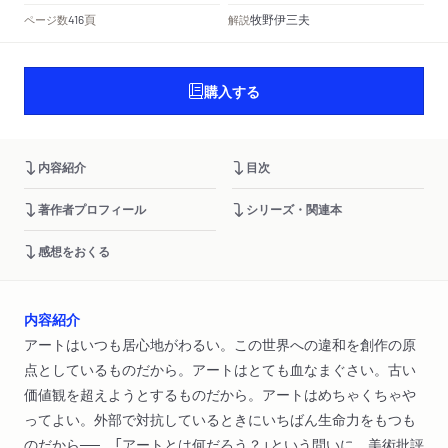
頁
牧野伊三夫
ページ数
解説
416
購入する
内容紹介
目次
著作者プロフィール
シリーズ・関連本
感想をおくる
内容紹介
アートはいつも居心地がわるい。この世界への違和を創作の原
点としているものだから。アートはとても血なまぐさい。古い
価値観を超えようとするものだから。アートはめちゃくちゃや
ってよい。外部で対抗しているときにいちばん生命力をもつも
のだから──。「アートとは何だろう？」という問いに、美術批評