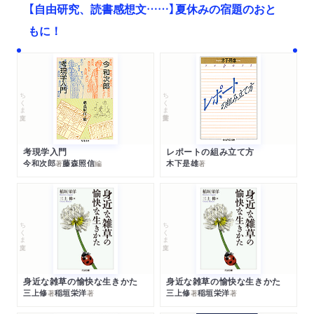
【自由研究、読書感想文……】夏休みの宿題のおと
もに！
ちくま文庫
ちくま学芸文庫
考現学入門
レポートの組み立て方
今和次郎
藤森照信
木下是雄
著
編
著
ちくま文庫
ちくま文庫
身近な雑草の愉快な生きかた
身近な雑草の愉快な生きかた
三上修
稲垣栄洋
三上修
稲垣栄洋
著
著
著
著