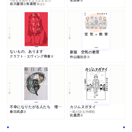
─答えを急がず立ち止まる力
永田希
著
谷川嘉浩
朱喜哲
著
著
ほか
ちくま文庫
ちくま文庫
ないもの、あります
新版 空気の教育
クラフト・エヴィング商會
著
外山滋比古
著
ちくま文庫
ちくま文庫
不幸になりたがる人たち 増補新版
カジムヌガタイ
春日武彦
─風が語る沖縄戦
著
比嘉慂
著