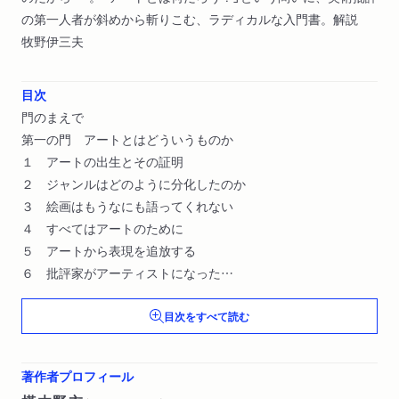
の第一人者が斜めから斬りこむ、ラディカルな入門書。解説
牧野伊三夫
目次
門のまえで
第一の門 アートとはどういうものか
１ アートの出生とその証明
２ ジャンルはどのように分化したのか
３ 絵画はもうなにも語ってくれない
４ すべてはアートのために
５ アートから表現を追放する
６ 批評家がアーティストになった
７ アートを滅びの渦中に
目次をすべて読む
第二の門 アート・イン・アメリカ
１ アートの独創vs.習熟の奨励
著作者プロフィール
２ ＭｏＭＡという新規格