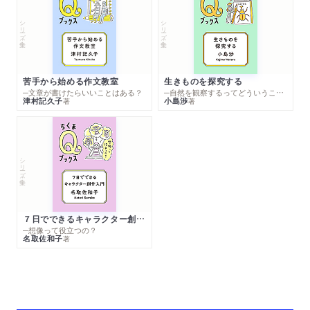
シリーズ・全集
シリーズ・全集
苦手から始める作文教室
生きものを探究する
─文章が書けたらいいことはある？
─自然を観察するってどういうこと？
津村記久子
小島渉
著
著
シリーズ・全集
７日でできるキャラクター創作入門
─想像って役立つの？
名取佐和子
著