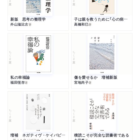
新版 思考の整理学
子は親を救うために「心の病」になる
外山滋比古
高橋和巳
著
著
ちくま文庫
ちくま文庫
私の幸福論
傷を愛せるか 増補新版
福田恆存
宮地尚子
著
著
ちくま文庫
ちくま文庫
増補 ネガティヴ・ケイパビリティで生きる
積読こそが完全な読書術である