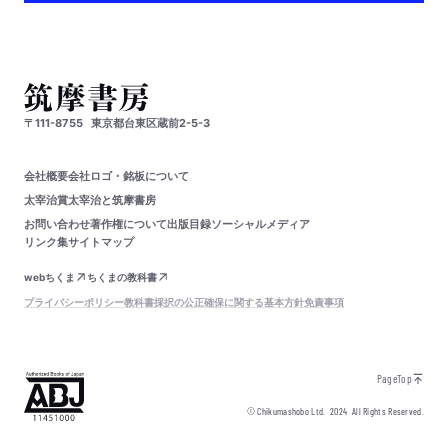
〒111-8755
東京都台東区蔵前2-5-3
会社概要
会社ロゴ・銘板について
太宰治賞
太宰治と筑摩書房
お問い合わせ
著作権について
出版目録
ソーシャルメディア
リンク集
サイトマップ
webちくま
ちくまの教科書
プライバシーポリシー
教科書採択の公正確保に関する基本方針
免責事項
PageTop
© Chikumashobo Ltd.
2024
All Rights Reserved.