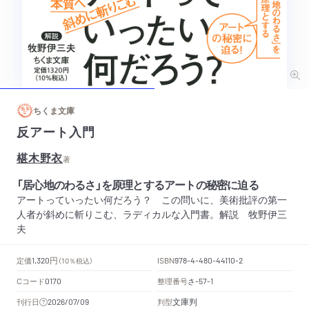
ちくま文庫
反アート入門
椹木野衣
著
「居心地のわるさ」を原理とするアートの秘密に迫る
アートっていったい何だろう？ この問いに、美術批評の第一
人者が斜めに斬りこむ、ラディカルな入門書。解説 牧野伊三
夫
円
定価
ISBN
1,320
（10％税込）
978-4-480-44110-2
Cコード
整理番号
さ
0170
-57-1
文庫判
刊行日
判型
2026/07/09